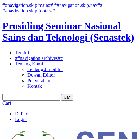
##navigation.skip.main##
##navigation.skip.nav##
##navigation.skip.footer##
Prosiding Seminar Nasional
Sains dan Teknologi (Senastek)
Terkini
##navigation.archives##
Tentang Kami
Tentang Jurnal Ini
Dewan Editor
Penyerahan
Kontak
Cari
Cari
Daftar
Login