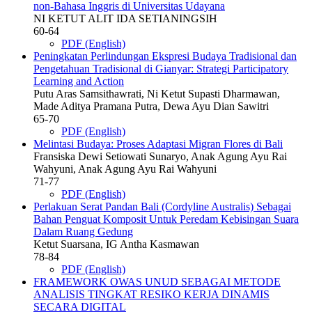
non-Bahasa Inggris di Universitas Udayana
NI KETUT ALIT IDA SETIANINGSIH
60-64
PDF (English)
Peningkatan Perlindungan Ekspresi Budaya Tradisional dan
Pengetahuan Tradisional di Gianyar: Strategi Participatory
Learning and Action
Putu Aras Samsithawrati, Ni Ketut Supasti Dharmawan,
Made Aditya Pramana Putra, Dewa Ayu Dian Sawitri
65-70
PDF (English)
Melintasi Budaya: Proses Adaptasi Migran Flores di Bali
Fransiska Dewi Setiowati Sunaryo, Anak Agung Ayu Rai
Wahyuni, Anak Agung Ayu Rai Wahyuni
71-77
PDF (English)
Perlakuan Serat Pandan Bali (Cordyline Australis) Sebagai
Bahan Penguat Komposit Untuk Peredam Kebisingan Suara
Dalam Ruang Gedung
Ketut Suarsana, IG Antha Kasmawan
78-84
PDF (English)
FRAMEWORK OWAS UNUD SEBAGAI METODE
ANALISIS TINGKAT RESIKO KERJA DINAMIS
SECARA DIGITAL