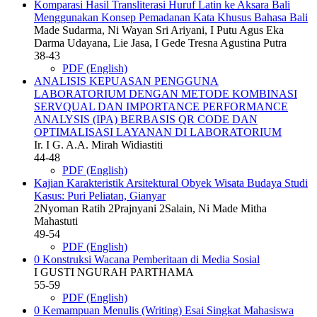
Komparasi Hasil Transliterasi Huruf Latin ke Aksara Bali
Menggunakan Konsep Pemadanan Kata Khusus Bahasa Bali
Made Sudarma, Ni Wayan Sri Ariyani, I Putu Agus Eka
Darma Udayana, Lie Jasa, I Gede Tresna Agustina Putra
38-43
PDF (English)
ANALISIS KEPUASAN PENGGUNA
LABORATORIUM DENGAN METODE KOMBINASI
SERVQUAL DAN IMPORTANCE PERFORMANCE
ANALYSIS (IPA) BERBASIS QR CODE DAN
OPTIMALISASI LAYANAN DI LABORATORIUM
Ir. I G. A.A. Mirah Widiastiti
44-48
PDF (English)
Kajian Karakteristik Arsitektural Obyek Wisata Budaya Studi
Kasus: Puri Peliatan, Gianyar
2Nyoman Ratih 2Prajnyani 2Salain, Ni Made Mitha
Mahastuti
49-54
PDF (English)
0 Konstruksi Wacana Pemberitaan di Media Sosial
I GUSTI NGURAH PARTHAMA
55-59
PDF (English)
0 Kemampuan Menulis (Writing) Esai Singkat Mahasiswa