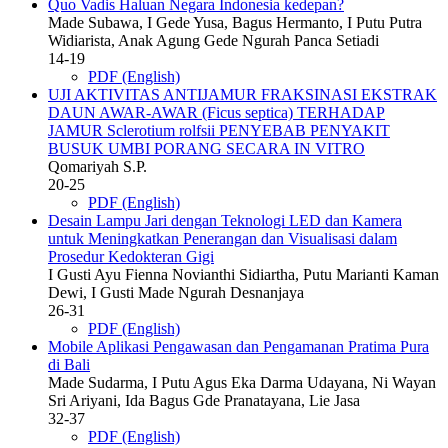
Quo Vadis Haluan Negara Indonesia kedepan?
Made Subawa, I Gede Yusa, Bagus Hermanto, I Putu Putra
Widiarista, Anak Agung Gede Ngurah Panca Setiadi
14-19
PDF (English)
UJI AKTIVITAS ANTIJAMUR FRAKSINASI EKSTRAK
DAUN AWAR-AWAR (Ficus septica) TERHADAP
JAMUR Sclerotium rolfsii PENYEBAB PENYAKIT
BUSUK UMBI PORANG SECARA IN VITRO
Qomariyah S.P.
20-25
PDF (English)
Desain Lampu Jari dengan Teknologi LED dan Kamera
untuk Meningkatkan Penerangan dan Visualisasi dalam
Prosedur Kedokteran Gigi
I Gusti Ayu Fienna Novianthi Sidiartha, Putu Marianti Kaman
Dewi, I Gusti Made Ngurah Desnanjaya
26-31
PDF (English)
Mobile Aplikasi Pengawasan dan Pengamanan Pratima Pura
di Bali
Made Sudarma, I Putu Agus Eka Darma Udayana, Ni Wayan
Sri Ariyani, Ida Bagus Gde Pranatayana, Lie Jasa
32-37
PDF (English)