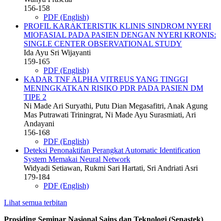
156-158
PDF (English)
PROFIL KARAKTERISTIK KLINIS SINDROM NYERI
MIOFASIAL PADA PASIEN DENGAN NYERI KRONIS:
SINGLE CENTER OBSERVATIONAL STUDY
Ida Ayu Sri Wijayanti
159-165
PDF (English)
KADAR TNF ALPHA VITREUS YANG TINGGI
MENINGKATKAN RISIKO PDR PADA PASIEN DM
TIPE 2
Ni Made Ari Suryathi, Putu Dian Megasafitri, Anak Agung
Mas Putrawati Triningrat, Ni Made Ayu Surasmiati, Ari
Andayani
156-168
PDF (English)
Deteksi Penonaktifan Perangkat Automatic Identification
System Memakai Neural Network
Widyadi Setiawan, Rukmi Sari Hartati, Sri Andriati Asri
179-184
PDF (English)
Lihat semua terbitan
Prosiding Seminar Nasional Sains dan Teknologi (Senastek)