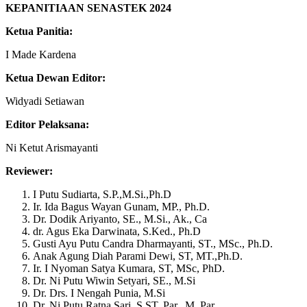
KEPANITIAAN SENASTEK 2024
Ketua Panitia:
I Made Kardena
Ketua Dewan Editor:
Widyadi Setiawan
Editor Pelaksana:
Ni Ketut Arismayanti
Reviewer:
I Putu Sudiarta, S.P.,M.Si.,Ph.D
Ir. Ida Bagus Wayan Gunam, MP., Ph.D.
Dr. Dodik Ariyanto, SE., M.Si., Ak., Ca
dr. Agus Eka Darwinata, S.Ked., Ph.D
Gusti Ayu Putu Candra Dharmayanti, ST., MSc., Ph.D.
Anak Agung Diah Parami Dewi, ST, MT.,Ph.D.
Ir. I Nyoman Satya Kumara, ST, MSc, PhD.
Dr. Ni Putu Wiwin Setyari, SE., M.Si
Dr. Drs. I Nengah Punia, M.Si
Dr. Ni Putu Ratna Sari, S.ST. Par., M. Par