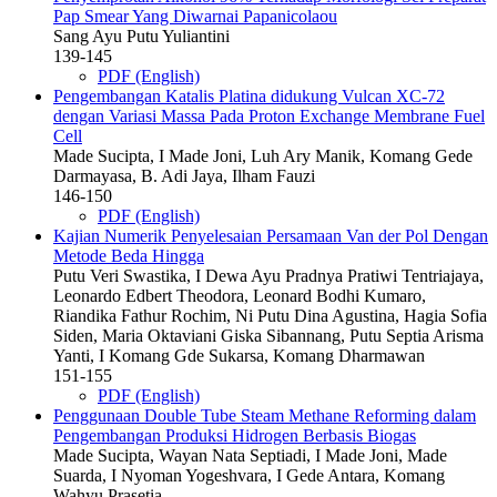
Pap Smear Yang Diwarnai Papanicolaou
Sang Ayu Putu Yuliantini
139-145
PDF (English)
Pengembangan Katalis Platina didukung Vulcan XC-72
dengan Variasi Massa Pada Proton Exchange Membrane Fuel
Cell
Made Sucipta, I Made Joni, Luh Ary Manik, Komang Gede
Darmayasa, B. Adi Jaya, Ilham Fauzi
146-150
PDF (English)
Kajian Numerik Penyelesaian Persamaan Van der Pol Dengan
Metode Beda Hingga
Putu Veri Swastika, I Dewa Ayu Pradnya Pratiwi Tentriajaya,
Leonardo Edbert Theodora, Leonard Bodhi Kumaro,
Riandika Fathur Rochim, Ni Putu Dina Agustina, Hagia Sofia
Siden, Maria Oktaviani Giska Sibannang, Putu Septia Arisma
Yanti, I Komang Gde Sukarsa, Komang Dharmawan
151-155
PDF (English)
Penggunaan Double Tube Steam Methane Reforming dalam
Pengembangan Produksi Hidrogen Berbasis Biogas
Made Sucipta, Wayan Nata Septiadi, I Made Joni, Made
Suarda, I Nyoman Yogeshvara, I Gede Antara, Komang
Wahyu Prasetia