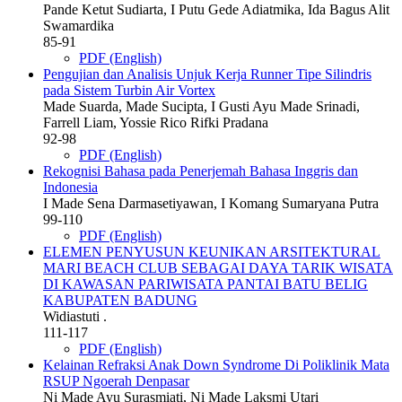
Pande Ketut Sudiarta, I Putu Gede Adiatmika, Ida Bagus Alit
Swamardika
85-91
PDF (English)
Pengujian dan Analisis Unjuk Kerja Runner Tipe Silindris
pada Sistem Turbin Air Vortex
Made Suarda, Made Sucipta, I Gusti Ayu Made Srinadi,
Farrell Liam, Yossie Rico Rifki Pradana
92-98
PDF (English)
Rekognisi Bahasa pada Penerjemah Bahasa Inggris dan
Indonesia
I Made Sena Darmasetiyawan, I Komang Sumaryana Putra
99-110
PDF (English)
ELEMEN PENYUSUN KEUNIKAN ARSITEKTURAL
MARI BEACH CLUB SEBAGAI DAYA TARIK WISATA
DI KAWASAN PARIWISATA PANTAI BATU BELIG
KABUPATEN BADUNG
Widiastuti .
111-117
PDF (English)
Kelainan Refraksi Anak Down Syndrome Di Poliklinik Mata
RSUP Ngoerah Denpasar
Ni Made Ayu Surasmiati, Ni Made Laksmi Utari