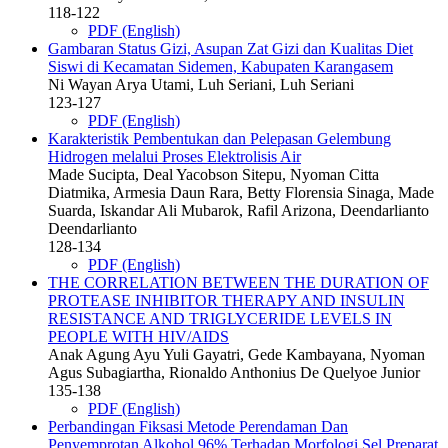
118-122
PDF (English)
Gambaran Status Gizi, Asupan Zat Gizi dan Kualitas Diet
Siswi di Kecamatan Sidemen, Kabupaten Karangasem
Ni Wayan Arya Utami, Luh Seriani, Luh Seriani
123-127
PDF (English)
Karakteristik Pembentukan dan Pelepasan Gelembung
Hidrogen melalui Proses Elektrolisis Air
Made Sucipta, Deal Yacobson Sitepu, Nyoman Citta
Diatmika, Armesia Daun Rara, Betty Florensia Sinaga, Made
Suarda, Iskandar Ali Mubarok, Rafil Arizona, Deendarlianto
Deendarlianto
128-134
PDF (English)
THE CORRELATION BETWEEN THE DURATION OF
PROTEASE INHIBITOR THERAPY AND INSULIN
RESISTANCE AND TRIGLYCERIDE LEVELS IN
PEOPLE WITH HIV/AIDS
Anak Agung Ayu Yuli Gayatri, Gede Kambayana, Nyoman
Agus Subagiartha, Rionaldo Anthonius De Quelyoe Junior
135-138
PDF (English)
Perbandingan Fiksasi Metode Perendaman Dan
Penyemprotan Alkohol 96% Terhadap Morfologi Sel Preparat