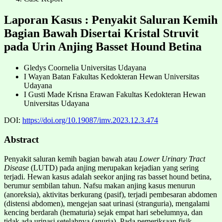
Laporan Kasus : Penyakit Saluran Kemih
Bagian Bawah Disertai Kristal Struvit
pada Urin Anjing Basset Hound Betina
Gledys Coornelia
Universitas Udayana
I Wayan Batan
Fakultas Kedokteran Hewan Universitas
Udayana
I Gusti Made Krisna Erawan
Fakultas Kedokteran Hewan
Universitas Udayana
DOI:
https://doi.org/10.19087/imv.2023.12.3.474
Abstract
Penyakit saluran kemih bagian bawah atau
Lower Urinary Tract
Disease
(LUTD) pada anjing merupakan kejadian yang sering
terjadi. Hewan kasus adalah seekor anjing ras basset hound betina,
berumur sembilan tahun. Nafsu makan anjing kasus menurun
(anoreksia), aktivitas berkurang (pasif), terjadi pembesaran abdomen
(distensi abdomen), mengejan saat urinasi (stranguria), mengalami
kencing berdarah (hematuria) sejak empat hari sebelumnya, dan
tidak ada urinasi setelahnya (anuria). Pada pemeriksaan fisik