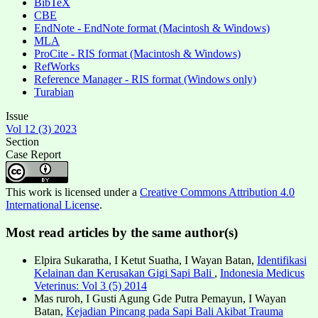
BibTeX
CBE
EndNote - EndNote format (Macintosh & Windows)
MLA
ProCite - RIS format (Macintosh & Windows)
RefWorks
Reference Manager - RIS format (Windows only)
Turabian
Issue
Vol 12 (3) 2023
Section
Case Report
This work is licensed under a
Creative Commons Attribution 4.0
International License
.
Most read articles by the same author(s)
Elpira Sukaratha, I Ketut Suatha, I Wayan Batan,
Identifikasi
Kelainan dan Kerusakan Gigi Sapi Bali
,
Indonesia Medicus
Veterinus: Vol 3 (5) 2014
Mas ruroh, I Gusti Agung Gde Putra Pemayun, I Wayan
Batan,
Kejadian Pincang pada Sapi Bali Akibat Trauma