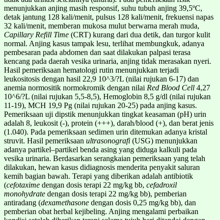
menunjukkan anjing masih responsif, suhu tubuh anjing 39,5ºC,
detak jantung 128 kali/menit, pulsus 128 kali/menit, frekuensi napas
32 kali/menit, memberan mukosa mulut berwarna merah muda,
Capillary Refill Time
(CRT) kurang dari dua detik, dan turgor kulit
normal. Anjing kasus tampak lesu, terlihat membungkuk, adanya
pembesaran pada abdomen dan saat dilakukan palpasi terasa
kencang pada daerah vesika urinaria, anjing tidak merasakan nyeri.
Hasil pemeriksaan hematologi rutin menunjukkan terjadi
leukositosis dengan hasil 22,9 10^3/?L (nilai rujukan 6-17) dan
anemia normositik normokromik dengan nilai
Red Blood Cell
4,27
10^6/?L (nilai rujukan 5,5-8,5), Hemoglobin 8,5 g/dl (nilai rujukan
11-19), MCH 19,9 Pg (nilai rujukan 20-25) pada anjing kasus.
Pemeriksaan uji dipstik menunjukkan tingkat keasaman (pH) urin
adalah 8, leukosit (-), protein (+++), darah/blood (+), dan berat jenis
(1.040). Pada pemeriksaan sedimen urin ditemukan adanya kristal
struvit. Hasil pemeriksaan
ultrasonografi
(USG) menunjukkan
adanya partikel–partikel benda asing yang diduga kalkuli pada
vesika urinaria. Berdasarkan serangkaian pemeriksaan yang telah
dilakukan, hewan kasus didiagnosis menderita penyakit saluran
kemih bagian bawah. Terapi yang diberikan adalah antibiotik
(
cefotaxime
dengan dosis terapi 22 mg/kg bb,
cefadroxil
monohydrate
dengan dosis terapi 22 mg/kg bb), pemberian
antiradang (
dexamethasone
dengan dosis 0,25 mg/kg bb), dan
pemberian obat herbal kejibeling. Anjing mengalami perbaikan