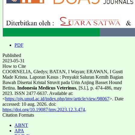
PDF
Published
2023-05-31
How to Cite
COORNELIA, Gledys; BATAN, I Wayan; ERAWAN, I Gusti
Made Krisna. Laporan Kasus : Penyakit Saluran Kemih Bagian
Bawah Disertai Kristal Struvit pada Urin Anjing Basset Hound
Betina.
Indonesia Medicus Veterinus
, [S.l.], p. 474-486, may
2023. ISSN 2477-6637. Available at:
<
https://ojs.unud.ac.id/index.php/imv/article/view/98067
>. Date
accessed: 10 aug. 2026. doi:
https://doi.org/10.19087/imv.2023.12.3.474
.
Citation Formats
ABNT
APA