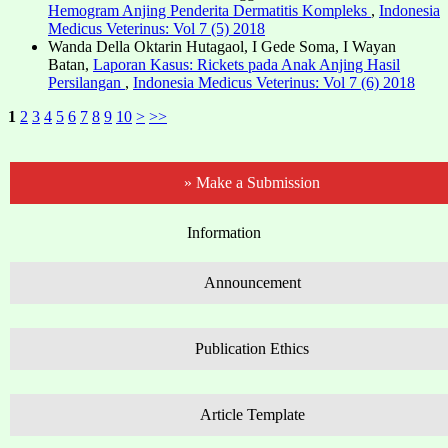
Hemogram Anjing Penderita Dermatitis Kompleks
,
Indonesia
Medicus Veterinus: Vol 7 (5) 2018
Wanda Della Oktarin Hutagaol, I Gede Soma, I Wayan
Batan,
Laporan Kasus: Rickets pada Anak Anjing Hasil
Persilangan
,
Indonesia Medicus Veterinus: Vol 7 (6) 2018
1
2
3
4
5
6
7
8
9
10
>
>>
» Make a Submission
Information
Announcement
Publication Ethics
Article Template