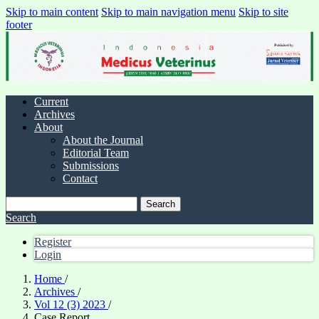
Skip to main content
Skip to main navigation menu
Skip to site
footer
Current
Archives
About
About the Journal
Editorial Team
Submissions
Contact
Search
Search
Register
Login
Home
/
Archives
/
Vol 12 (3) 2023
/
Case Report