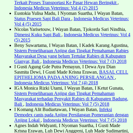
Terkait Proses Transportasi Ke Pasar Hewan Beringkit
,
Indonesia Medicus Veterinus: Vol 4 (2) 2015
Eustokia Yulisa Madu, I Nyoman Suartha, I Wayan Batan,
Status Praesen Sapi Bali Dara
,
Indonesia Medicus Veterinus:
Vol 4 (5) 2015
Nicolas Yarisetouw, I Wayan Batan, Tjokorda Sari Nindhia,
Dimensi Kuku Sapi Bali
,
Indonesia Medicus Veterinus: Vol 4
(5) 2015
Beny Suwartama, I Wayan Batan, I Kadek Karang Agustina,
Sistem Pemeliharaan Anjing dan Tingkat Pemahaman Rabies
Masyarakat Desa yang belum Tertular Rabies di Kabupaten
Gianyar, Bali
,
Indonesia Medicus Veterinus: Vol 7 (3) 2018
I Gusti Agung Gde Putra Pemayun, I Dewa Ayu Dian
Sasmita Dewi, I Gusti Made Krisna Erawan,
BASAL CELL
EPITHELIOMA PADA ANJING PERSILANGAN
,
Indonesia Medicus Veterinus: Vol 7 (4) 2018
IGA Monica Rizki Utami, I Wayan Batan, I Ketut Gunata,
Sistem Pemeliharaan Anjing dan Tingkat Pemahaman
Masyarakat terhadap Penyakit Rabies di Kabupaten Badung,
Bali
,
Indonesia Medicus Veterinus: Vol 7 (5) 2018
I Komang Alit Budiartawan, I Wayan Batan,
Infeksi
Demodex canis pada Anjing Persilangan Pomeranian dengan
Anjing Lokal
,
Indonesia Medicus Veterinus: Vol 7 (5) 2018
Agnes Indah Widyanti, I Nyoman Suartha, I Gusti Made
Krisna Erawan, Luh Dewi Anggreni, Luh Made Sudimartini,