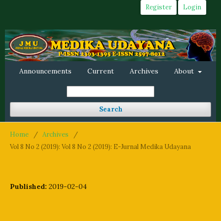
Register
Login
Announcements
Current
Archives
About
Search
Home
/
Archives
/
Vol 8 No 2 (2019): Vol 8 No 2 (2019): E-Jurnal Medika Udayana
Published:
2019-02-04