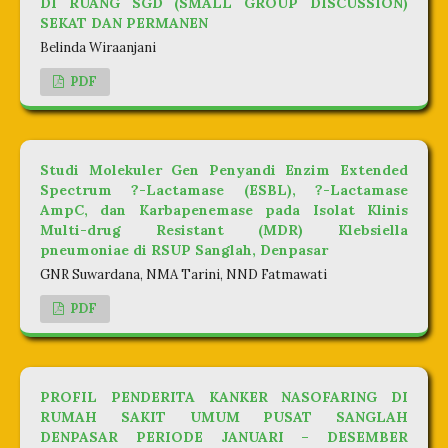
DI RUANG SGD (SMALL GROUP DISCUSSION)
SEKAT DAN PERMANEN
Belinda Wiraanjani
PDF
Studi Molekuler Gen Penyandi Enzim Extended
Spectrum ?-Lactamase (ESBL), ?-Lactamase
AmpC, dan Karbapenemase pada Isolat Klinis
Multi-drug Resistant (MDR) Klebsiella
pneumoniae di RSUP Sanglah, Denpasar
GNR Suwardana, NMA Tarini, NND Fatmawati
PDF
PROFIL PENDERITA KANKER NASOFARING DI
RUMAH SAKIT UMUM PUSAT SANGLAH
DENPASAR PERIODE JANUARI – DESEMBER