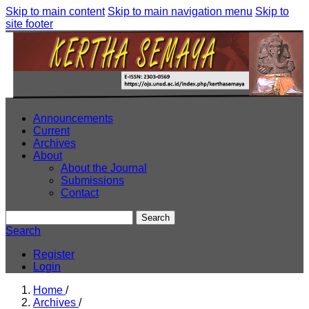
Skip to main content
Skip to main navigation menu
Skip to
site footer
Announcements
Current
Archives
About
About the Journal
Submissions
Contact
Search
Search
Register
Login
Home
/
Archives
/