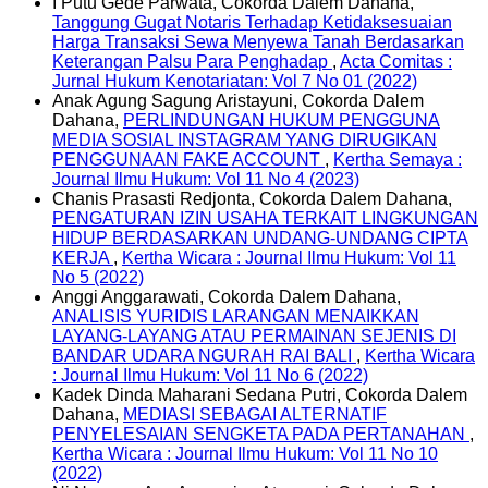
I Putu Gede Parwata, Cokorda Dalem Dahana,
Tanggung Gugat Notaris Terhadap Ketidaksesuaian
Harga Transaksi Sewa Menyewa Tanah Berdasarkan
Keterangan Palsu Para Penghadap
,
Acta Comitas :
Jurnal Hukum Kenotariatan: Vol 7 No 01 (2022)
Anak Agung Sagung Aristayuni, Cokorda Dalem
Dahana,
PERLINDUNGAN HUKUM PENGGUNA
MEDIA SOSIAL INSTAGRAM YANG DIRUGIKAN
PENGGUNAAN FAKE ACCOUNT
,
Kertha Semaya :
Journal Ilmu Hukum: Vol 11 No 4 (2023)
Chanis Prasasti Redjonta, Cokorda Dalem Dahana,
PENGATURAN IZIN USAHA TERKAIT LINGKUNGAN
HIDUP BERDASARKAN UNDANG-UNDANG CIPTA
KERJA
,
Kertha Wicara : Journal Ilmu Hukum: Vol 11
No 5 (2022)
Anggi Anggarawati, Cokorda Dalem Dahana,
ANALISIS YURIDIS LARANGAN MENAIKKAN
LAYANG-LAYANG ATAU PERMAINAN SEJENIS DI
BANDAR UDARA NGURAH RAI BALI
,
Kertha Wicara
: Journal Ilmu Hukum: Vol 11 No 6 (2022)
Kadek Dinda Maharani Sedana Putri, Cokorda Dalem
Dahana,
MEDIASI SEBAGAI ALTERNATIF
PENYELESAIAN SENGKETA PADA PERTANAHAN
,
Kertha Wicara : Journal Ilmu Hukum: Vol 11 No 10
(2022)