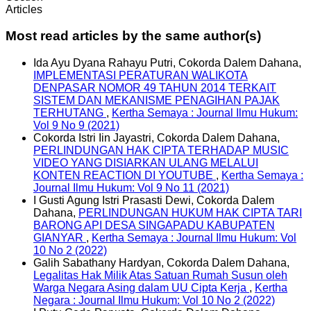
Articles
Most read articles by the same author(s)
Ida Ayu Dyana Rahayu Putri, Cokorda Dalem Dahana,
IMPLEMENTASI PERATURAN WALIKOTA
DENPASAR NOMOR 49 TAHUN 2014 TERKAIT
SISTEM DAN MEKANISME PENAGIHAN PAJAK
TERHUTANG
,
Kertha Semaya : Journal Ilmu Hukum:
Vol 9 No 9 (2021)
Cokorda Istri Iin Jayastri, Cokorda Dalem Dahana,
PERLINDUNGAN HAK CIPTA TERHADAP MUSIC
VIDEO YANG DISIARKAN ULANG MELALUI
KONTEN REACTION DI YOUTUBE
,
Kertha Semaya :
Journal Ilmu Hukum: Vol 9 No 11 (2021)
I Gusti Agung Istri Prasasti Dewi, Cokorda Dalem
Dahana,
PERLINDUNGAN HUKUM HAK CIPTA TARI
BARONG API DESA SINGAPADU KABUPATEN
GIANYAR
,
Kertha Semaya : Journal Ilmu Hukum: Vol
10 No 2 (2022)
Galih Sabathany Hardyan, Cokorda Dalem Dahana,
Legalitas Hak Milik Atas Satuan Rumah Susun oleh
Warga Negara Asing dalam UU Cipta Kerja
,
Kertha
Negara : Journal Ilmu Hukum: Vol 10 No 2 (2022)