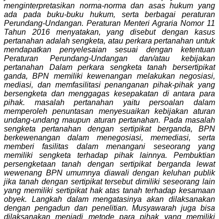
menginterpretasikan norma-norma dan asas hukum yang
ada pada buku-buku hukum, serta berbagai peraturan
Perundang-Undangan. Peraturan Menteri Agraria Nomor 11
Tahun 2016 menyatakan, yang disebut dengan kasus
pertanahan adalah sengketa, atau perkara pertanahan untuk
mendapatkan penyelesaian sesuai dengan ketentuan
Peraturan Perundang-Undangan dan/atau kebijakan
pertanahan Dalam perkara sengketa tanah bersertipikat
ganda, BPN memiliki kewenangan melakukan negosiasi,
mediasi, dan memfasilitasi penanganan pihak-pihak yang
bersengketa dan menggagas kesepakatan di antara para
pihak. masalah pertanahan yaitu persoalan dalam
memperoleh penuntasan menyesuaikan kebijakan aturan
undang-undang maupun aturan pertanahan. Pada masalah
sengketa pertanahan dengan sertipikat berganda, BPN
berkewenangan dalam menegosiasi, memediasi, serta
memberi fasilitas dalam menangani seseorang yang
memiliki sengketa terhadap pihak lainnya.
Pembuktian
persengketaan tanah dengan sertipikat berganda lewat
wewenang BPN umumnya diawali dengan keluhan publik
jika tanah dengan sertipikat tersebut dimiliki seseorang lain
yang memiliki sertipikat hak atas tanah terhadap kesamaan
obyek. Langkah dalam mengatasinya akan dilaksanakan
dengan
pengadun dan penelitian.
Musyawarah juga bisa
dilaksanakan menjadi metode para pihak yang memiliki