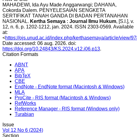
MAHADEWI, Ida Ayu Made Anggarwangi; DAHANA,
Cokorda Dalem. PENYELESAIAN SENGKETA
SERTIFIKAT TANAH GANDA DI BADAN PERTANAHAN
NASIONAL.
Kertha Semaya : Journal Ilmu Hukum
, [S.l.], v.
12, n. 6, p. 1202-1212, jan. 2024. ISSN 2303-0569. Available
at:
<
https://ojs.unud.ac.id/index.php/kerthasemaya/article/view/9
Date accessed: 06 aug. 2026. doi:
https://doi.org/10.24843/KS.2024.v12.i06.p13
.
Citation Formats
ABNT
APA
BibTeX
CBE
EndNote - EndNote format (Macintosh & Windows)
MLA
ProCite - RIS format (Macintosh & Windows)
RefWorks
Reference Manager - RIS format (Windows only)
Turabian
Issue
Vol 12 No 6 (2024)
Section