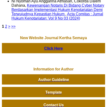
Ni Nyoman Ayu Anggarina Atmasari, Cokorda Dalem
Dahana,
Kewenangan Notaris Di Bidang Cyber Notary
Berdasarkan Implementasi Hukum Kenotariatan Demi
Terwujudnya Kepastian Hukum
,
Acta Comitas : Jurnal
Hukum Kenotariatan: Vol 9 No 03 (2024)
1
2
>
>>
New Website Journal Kertha Semaya
Click Here
Information for Author
Author Guideline
Template
Contact Us