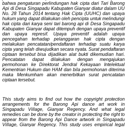
bahwa pengaturan perlindungan hak cipta dari Tari Barong
Api di Desa Singapadu Kabupaten Gianyar diatur dalam UU
No. 28 Tahun 2014 tentang Hak Cipta (UUHC) dan upaya
hukum yang dapat dilakukan oleh pencipta untuk melindungi
hak cipta dari karya seni tari barong api di Desa Singapadu
Kabupaten Gianyar dapat ditempuh dengan upaya preventif
dan upaya represif. Upaya preventif adalah upaya
pencegahan terhadap pelanggaran hak cipta dengan
melakukan pencatatan/pendaftaran terhadap suatu karya
cipta yang telah diwujudkan secara nyata. Surat pendaftaran
ciptaan tersebut bisa dijadikan alat bukti dikemudian hari.
Pencatatan dapat dilakukan dengan mengajukan
permohonan ke Direktorat Jendral Kekayaan Intelektual
Kementrian Hukum dan HAM dan bila permohonan diterima
maka Menkumham akan menerbitkan surat pencatatan
ciptaan tersebut.
This study aims to find out how the copyright protection
arrangements for the Barong Api dance art work in
Singapadu Village, Gianyar Regency. And what legal
remedies can be done by the creator in protecting the right to
appear from the Barong Api Dance artwork in Singapadu
Village, Gianyar Regency. This study uses empirical legal