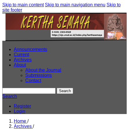
Skip to main content
Skip to main navigation menu
Skip to
site footer
Announcements
Current
Archives
About
About the Journal
Submissions
Contact
Search
Search
Register
Login
Home
/
Archives
/