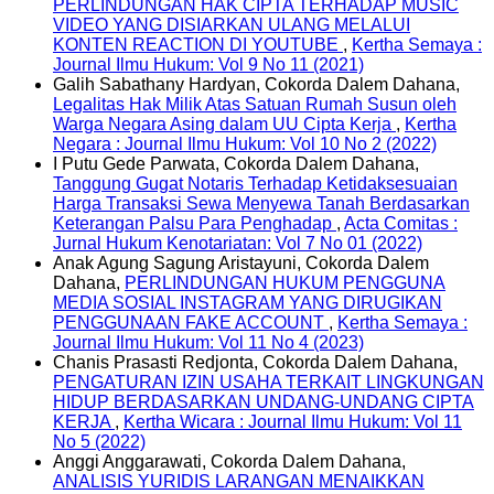
PERLINDUNGAN HAK CIPTA TERHADAP MUSIC
VIDEO YANG DISIARKAN ULANG MELALUI
KONTEN REACTION DI YOUTUBE
,
Kertha Semaya :
Journal Ilmu Hukum: Vol 9 No 11 (2021)
Galih Sabathany Hardyan, Cokorda Dalem Dahana,
Legalitas Hak Milik Atas Satuan Rumah Susun oleh
Warga Negara Asing dalam UU Cipta Kerja
,
Kertha
Negara : Journal Ilmu Hukum: Vol 10 No 2 (2022)
I Putu Gede Parwata, Cokorda Dalem Dahana,
Tanggung Gugat Notaris Terhadap Ketidaksesuaian
Harga Transaksi Sewa Menyewa Tanah Berdasarkan
Keterangan Palsu Para Penghadap
,
Acta Comitas :
Jurnal Hukum Kenotariatan: Vol 7 No 01 (2022)
Anak Agung Sagung Aristayuni, Cokorda Dalem
Dahana,
PERLINDUNGAN HUKUM PENGGUNA
MEDIA SOSIAL INSTAGRAM YANG DIRUGIKAN
PENGGUNAAN FAKE ACCOUNT
,
Kertha Semaya :
Journal Ilmu Hukum: Vol 11 No 4 (2023)
Chanis Prasasti Redjonta, Cokorda Dalem Dahana,
PENGATURAN IZIN USAHA TERKAIT LINGKUNGAN
HIDUP BERDASARKAN UNDANG-UNDANG CIPTA
KERJA
,
Kertha Wicara : Journal Ilmu Hukum: Vol 11
No 5 (2022)
Anggi Anggarawati, Cokorda Dalem Dahana,
ANALISIS YURIDIS LARANGAN MENAIKKAN