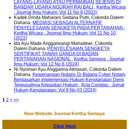
LAYANG-LAYANG ATAU PERMAINAN SEJENIS DI
BANDAR UDARA NGURAH RAI BALI
,
Kertha Wicara
: Journal Ilmu Hukum: Vol 11 No 6 (2022)
Kadek Dinda Maharani Sedana Putri, Cokorda Dalem
Dahana,
MEDIASI SEBAGAI ALTERNATIF
PENYELESAIAN SENGKETA PADA PERTANAHAN
,
Kertha Wicara : Journal Ilmu Hukum: Vol 11 No 10
(2022)
Ida Ayu Made Anggarwangi Mahadewi, Cokorda
Dalem Dahana,
PENYELESAIAN SENGKETA
SERTIFIKAT TANAH GANDA DI BADAN
PERTANAHAN NASIONAL
,
Kertha Semaya : Journal
Ilmu Hukum: Vol 12 No 6 (2024)
Ni Nyoman Ayu Anggarina Atmasari, Cokorda Dalem
Dahana,
Kewenangan Notaris Di Bidang Cyber Notary
Berdasarkan Implementasi Hukum Kenotariatan Demi
Terwujudnya Kepastian Hukum
,
Acta Comitas : Jurnal
Hukum Kenotariatan: Vol 9 No 03 (2024)
1
2
>
>>
New Website Journal Kertha Semaya
Click Here