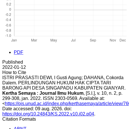
PDF
Published
2022-01-12
How to Cite
ISTRI PRASASTI DEWI, I Gusti Agung; DAHANA, Cokorda
Dalem. PERLINDUNGAN HUKUM HAK CIPTA TARI
BARONG API DESA SINGAPADU KABUPATEN GIANYAR.
Kertha Semaya : Journal Ilmu Hukum
, [S.l.], v. 10, n. 2, p.
299-308, jan. 2022. ISSN 2303-0569. Available at:
<
https://ojs.unud.ac.id/index.php/kerthasemaya/article/view/7
Date accessed: 09 aug. 2026. doi:
https://doi.org/10.24843/KS.2022.v10.i02.p04
.
Citation Formats
ABNT