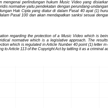
ran mengenai perlindungan hukum Music Video yang disiarka
idis normative yaitu pendekatan dengan perundang-undangan. Has
dungan Hak Cipta yang diatur di dalam Pasal 40 ayat (1) h
 dalam Pasal 100 dan akan
mendapatkan sanksi sesuai denga
ulation regarding the protection of a Music Video which is be
ridical normative which is a legislative approach. The result
ion which is regulated in Article Number 40 point (1) letter m 
to Article 113 of the Copyright Act by tattling it as a criminal ac