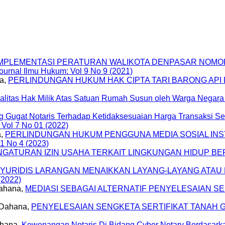
MPLEMENTASI PERATURAN WALIKOTA DENPASAR NOMOR 
ournal Ilmu Hukum: Vol 9 No 9 (2021)
na,
PERLINDUNGAN HUKUM HAK CIPTA TARI BARONG API
alitas Hak Milik Atas Satuan Rumah Susun oleh Warga Negara
 Gugat Notaris Terhadap Ketidaksesuaian Harga Transaksi 
 Vol 7 No 01 (2022)
a,
PERLINDUNGAN HUKUM PENGGUNA MEDIA SOSIAL IN
1 No 4 (2023)
NGATURAN IZIN USAHA TERKAIT LINGKUNGAN HIDUP 
 YURIDIS LARANGAN MENAIKKAN LAYANG-LAYANG ATAU
(2022)
Dahana,
MEDIASI SEBAGAI ALTERNATIF PENYELESAIAN 
 Dahana,
PENYELESAIAN SENGKETA SERTIFIKAT TANAH 
ahana,
Kewenangan Notaris Di Bidang Cyber Notary Berdasark