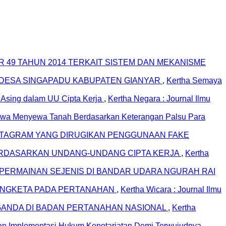
49 TAHUN 2014 TERKAIT SISTEM DAN MEKANISME
 DESA SINGAPADU KABUPATEN GIANYAR
,
Kertha Semaya
 Asing dalam UU Cipta Kerja
,
Kertha Negara : Journal Ilmu
Sewa Menyewa Tanah Berdasarkan Keterangan Palsu Para
STAGRAM YANG DIRUGIKAN PENGGUNAAN FAKE
BERDASARKAN UNDANG-UNDANG CIPTA KERJA
,
Kertha
 PERMAINAN SEJENIS DI BANDAR UDARA NGURAH RAI
SENGKETA PADA PERTANAHAN
,
Kertha Wicara : Journal Ilmu
GANDA DI BADAN PERTANAHAN NASIONAL
,
Kertha
an Implementasi Hukum Kenotariatan Demi Terwujudnya