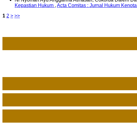
Kepastian Hukum
,
Acta Comitas : Jurnal Hukum Kenotar
1
2
>
>>