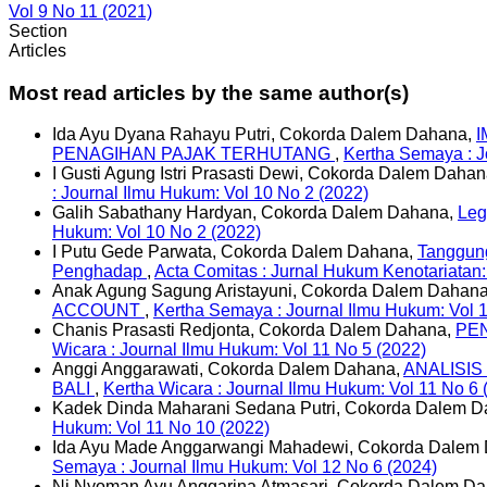
Vol 9 No 11 (2021)
Section
Articles
Most read articles by the same author(s)
Ida Ayu Dyana Rahayu Putri, Cokorda Dalem Dahana,
I
PENAGIHAN PAJAK TERHUTANG
,
Kertha Semaya : J
I Gusti Agung Istri Prasasti Dewi, Cokorda Dalem Daha
: Journal Ilmu Hukum: Vol 10 No 2 (2022)
Galih Sabathany Hardyan, Cokorda Dalem Dahana,
Leg
Hukum: Vol 10 No 2 (2022)
I Putu Gede Parwata, Cokorda Dalem Dahana,
Tanggung
Penghadap
,
Acta Comitas : Jurnal Hukum Kenotariatan:
Anak Agung Sagung Aristayuni, Cokorda Dalem Dahan
ACCOUNT
,
Kertha Semaya : Journal Ilmu Hukum: Vol 1
Chanis Prasasti Redjonta, Cokorda Dalem Dahana,
PE
Wicara : Journal Ilmu Hukum: Vol 11 No 5 (2022)
Anggi Anggarawati, Cokorda Dalem Dahana,
ANALISIS
BALI
,
Kertha Wicara : Journal Ilmu Hukum: Vol 11 No 6 
Kadek Dinda Maharani Sedana Putri, Cokorda Dalem 
Hukum: Vol 11 No 10 (2022)
Ida Ayu Made Anggarwangi Mahadewi, Cokorda Dalem
Semaya : Journal Ilmu Hukum: Vol 12 No 6 (2024)
Ni Nyoman Ayu Anggarina Atmasari, Cokorda Dalem D