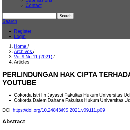
Submissions
Contact
Search
Search
Register
Login
Home
/
Archives
/
Vol 9 No 11 (2021)
/
Articles
PERLINDUNGAN HAK CIPTA TERHADA
YOUTUBE
Cokorda Istri Iin Jayastri
Fakultas Hukum Universitas U
Cokorda Dalem Dahana
Fakultas Hukum Universitas U
DOI:
https://doi.org/10.24843/KS.2021.v09.i11.p09
Abstract