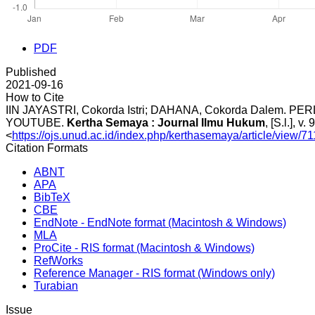
PDF
Published
2021-09-16
How to Cite
IIN JAYASTRI, Cokorda Istri; DAHANA, Cokorda Dale
YOUTUBE.
Kertha Semaya : Journal Ilmu Hukum
, [S.l.], 
<
https://ojs.unud.ac.id/index.php/kerthasemaya/article/view/7
Citation Formats
ABNT
APA
BibTeX
CBE
EndNote - EndNote format (Macintosh & Windows)
MLA
ProCite - RIS format (Macintosh & Windows)
RefWorks
Reference Manager - RIS format (Windows only)
Turabian
Issue