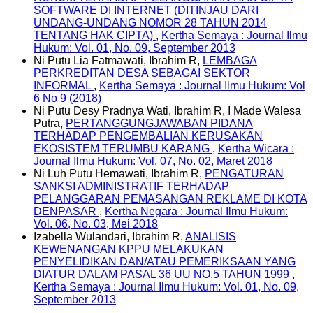
SOFTWARE DI INTERNET (DITINJAU DARI
UNDANG-UNDANG NOMOR 28 TAHUN 2014
TENTANG HAK CIPTA)
,
Kertha Semaya : Journal Ilmu
Hukum: Vol. 01, No. 09, September 2013
Ni Putu Lia Fatmawati, Ibrahim R,
LEMBAGA
PERKREDITAN DESA SEBAGAI SEKTOR
INFORMAL
,
Kertha Semaya : Journal Ilmu Hukum: Vol
6 No 9 (2018)
Ni Putu Desy Pradnya Wati, Ibrahim R, I Made Walesa
Putra,
PERTANGGUNGJAWABAN PIDANA
TERHADAP PENGEMBALIAN KERUSAKAN
EKOSISTEM TERUMBU KARANG
,
Kertha Wicara :
Journal Ilmu Hukum: Vol. 07, No. 02, Maret 2018
Ni Luh Putu Hemawati, Ibrahim R,
PENGATURAN
SANKSI ADMINISTRATIF TERHADAP
PELANGGARAN PEMASANGAN REKLAME DI KOTA
DENPASAR
,
Kertha Negara : Journal Ilmu Hukum:
Vol. 06, No. 03, Mei 2018
Izabella Wulandari, Ibrahim R,
ANALISIS
KEWENANGAN KPPU MELAKUKAN
PENYELIDIKAN DAN/ATAU PEMERIKSAAN YANG
DIATUR DALAM PASAL 36 UU NO.5 TAHUN 1999
,
Kertha Semaya : Journal Ilmu Hukum: Vol. 01, No. 09,
September 2013