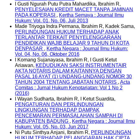
I Gusti Ngurah Putu Putra Mahardika, Ibrahim R,
PENYELESAIAN KREDIT MACET TANPA JAMINAN
PADA KOPERASI
,
Kertha Semaya : Journal Ilmu
Hukum: Vol. 01, No. 06, Juli 2013
Made Triyoga Indra Permana, Ibrahim R, Kadek Sama,
PERLINDUNGAN HUKUM TERHADAP ANAK
TERLANTAR TERKAIT PENYELENGGARAAN
PENDIDIKAN WAJIB BELAJAR 9 TAHUN DI KOTA
DENPASAR
,
Kertha Negara : Journal Ilmu Hukum:
Vol. 04, No. 06, Oktober 2016
I Komang Sujanayasa, Ibrahim R, I Gusti Ketut
Ariawan,
KEDUDUKAN SAKSI INSTRUMENTAIR
AKTA NOTARIS DALAM KAITANNYA DENGAN
PASAL 16 AYAT (1) UNDANG-UNDANG NOMOR 30
TAHUN 2004 TENTANG JABATAN NOTARIS
,
Acta
Comitas : Jurnal Hukum Kenotariatan: Vol 1 No 2
(2016)
I Wayan Sudharta, Ibrahim R, I Ketut Suardita,
PENGATURAN DAN PERLINDUNGAN
LINGKUNGAN TERHADAP DAMPAK
PENCEMARAN PERMASALAHAN SAMPAH DI
KABUPATEN BADUNG
,
Kertha Negara : Journal Ilmu
Hukum: Vol. 05, No. 03, Jun 2017
Ni Putu Sinthya Anjani, Ibrahim R,
PERLINDUNGAN
HUKUM TERHADAP PELANGGARAN HAK CIPTA