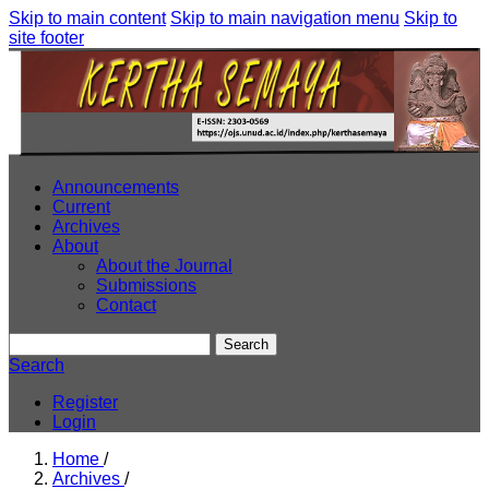
Skip to main content
Skip to main navigation menu
Skip to
site footer
Announcements
Current
Archives
About
About the Journal
Submissions
Contact
Search
Search
Register
Login
Home
/
Archives
/