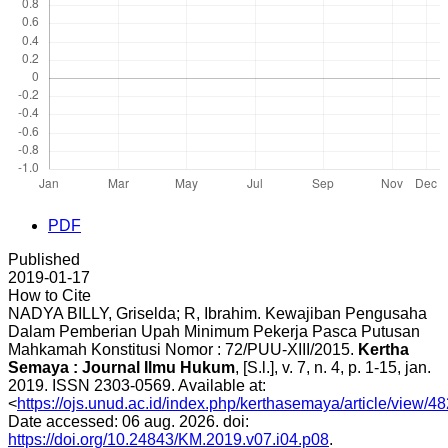
PDF
Published
2019-01-17
How to Cite
NADYA BILLY, Griselda; R, Ibrahim. Kewajiban Pengusaha
Dalam Pemberian Upah Minimum Pekerja Pasca Putusan
Mahkamah Konstitusi Nomor : 72/PUU-XIII/2015.
Kertha
Semaya : Journal Ilmu Hukum
, [S.l.], v. 7, n. 4, p. 1-15, jan.
2019. ISSN 2303-0569. Available at:
<
https://ojs.unud.ac.id/index.php/kerthasemaya/article/view/4
Date accessed: 06 aug. 2026. doi:
https://doi.org/10.24843/KM.2019.v07.i04.p08
.