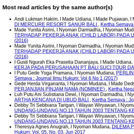
Most read articles by the same author(s)
Andi Lukman Hakim, I Made Udiana, I Made Pujawan, 
DI MERCURE RESORT SANUR BALI
,
Kertha Semaya 
Made Yunita Asrini, I Nyoman Darmadha, I Nyoman Mu
TERHADAP PEKERJA ANAK (CHILD LABOR) PADA U
(2016)
Made Yunita Asrini, I Nyoman Darmadha, I Nyoman Mu
TERHADAP PEKERJA ANAK (CHILD LABOR) PADA U
(2016)
I Gusti Ngurah Eka Prasetia Dananjaya, I Made Udiana
KERJA PADA PERUSAHAAN PT BALI SUCI TOUR D
I Putu Gede Yoga Pramana, I Nyoman Mudana,
PERLI
Semaya : Journal Ilmu Hukum: Vol 6 No 1 (2017)
Gede Herda Virgananta, I Nyoman Mudana, I Made Dedy
PERJANJIAN PINJAM NAMA (NOMINEE)
,
Kertha Nega
Luh Putu Ani Sulistiana Dewi, I Nyoman Darmadha, I 
ARTHA KENCANA DI UBUD BALI
,
Kertha Semaya : Jo
Debby Tri Sebbiana Tarigan, I Wayan Wiryawan, I Nyo
UNDANG-UNDANG NO.13 TAHUN 2003 TENTANG 
Debby Tri Sebbiana Tarigan, I Wayan Wiryawan, I Nyo
UNDANG-UNDANG NO.13 TAHUN 2003 TENTANG 
Theresya Agnes Anugrah, I Nyoman Mudana,
DILEMA 
Hukum: Vol. 05, No. 03, Jun 2017