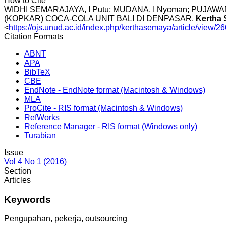
How to Cite
WIDHI SEMARAJAYA, I Putu; MUDANA, I Nyoman; PU
(KOPKAR) COCA-COLA UNIT BALI DI DENPASAR.
Kertha 
<
https://ojs.unud.ac.id/index.php/kerthasemaya/article/view/2
Citation Formats
ABNT
APA
BibTeX
CBE
EndNote - EndNote format (Macintosh & Windows)
MLA
ProCite - RIS format (Macintosh & Windows)
RefWorks
Reference Manager - RIS format (Windows only)
Turabian
Issue
Vol 4 No 1 (2016)
Section
Articles
Keywords
Pengupahan, pekerja, outsourcing