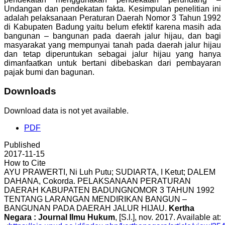
Undangan dan pendekatan fakta. Kesimpulan penelitian ini
adalah pelaksanaan Peraturan Daerah Nomor 3 Tahun 1992
di Kabupaten Badung yaitu belum efektif karena masih ada
bangunan – bangunan pada daerah jalur hijau, dan bagi
masyarakat yang mempunyai tanah pada daerah jalur hijau
dan tetap diperuntukan sebagai jalur hijau yang hanya
dimanfaatkan untuk bertani dibebaskan dari pembayaran
pajak bumi dan bagunan.
Downloads
Download data is not yet available.
PDF
Published
2017-11-15
How to Cite
AYU PRAWERTI, Ni Luh Putu; SUDIARTA, I Ketut; DALEM
DAHANA, Cokorda. PELAKSANAAN PERATURAN
DAERAH KABUPATEN BADUNGNOMOR 3 TAHUN 1992
TENTANG LARANGAN MENDIRIKAN BANGUN –
BANGUNAN PADA DAERAH JALUR HIJAU.
Kertha
Negara : Journal Ilmu Hukum
, [S.l.], nov. 2017. Available at: