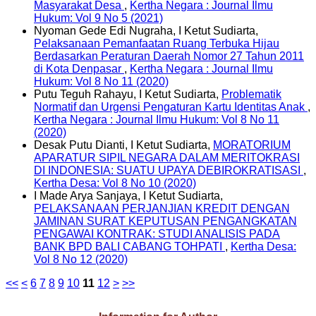
Masyarakat Desa
,
Kertha Negara : Journal Ilmu
Hukum: Vol 9 No 5 (2021)
Nyoman Gede Edi Nugraha, I Ketut Sudiarta,
Pelaksanaan Pemanfaatan Ruang Terbuka Hijau
Berdasarkan Peraturan Daerah Nomor 27 Tahun 2011
di Kota Denpasar
,
Kertha Negara : Journal Ilmu
Hukum: Vol 8 No 11 (2020)
Putu Teguh Rahayu, I Ketut Sudiarta,
Problematik
Normatif dan Urgensi Pengaturan Kartu Identitas Anak
,
Kertha Negara : Journal Ilmu Hukum: Vol 8 No 11
(2020)
Desak Putu Dianti, I Ketut Sudiarta,
MORATORIUM
APARATUR SIPIL NEGARA DALAM MERITOKRASI
DI INDONESIA: SUATU UPAYA DEBIROKRATISASI
,
Kertha Desa: Vol 8 No 10 (2020)
I Made Arya Sanjaya, I Ketut Sudiarta,
PELAKSANAAN PERJANJIAN KREDIT DENGAN
JAMINAN SURAT KEPUTUSAN PENGANGKATAN
PENGAWAI KONTRAK: STUDI ANALISIS PADA
BANK BPD BALI CABANG TOHPATI
,
Kertha Desa:
Vol 8 No 12 (2020)
<<
<
6
7
8
9
10
11
12
>
>>