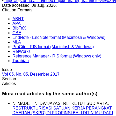
<
https://ojs.unud.ac.id/index.php/kerthanegara/article/view/35
Date accessed: 09 aug. 2026.
Citation Formats
ABNT
APA
BibTeX
CBE
EndNote - EndNote format (Macintosh & Windows)
MLA
ProCite - RIS format (Macintosh & Windows)
RefWorks
Reference Manager - RIS format (Windows only)
Turabian
Issue
Vol 05, No. 05, Desember 2017
Section
Articles
Most read articles by the same author(s)
NI MADE TINI DWIJAYASTRI, I KETUT SUDIARTA,
RESTRUKTURISASI SATUAN KERJA PERANGKAT
DAERAH (SKPD) DI PROPINSI BALI DITINJAU DARI