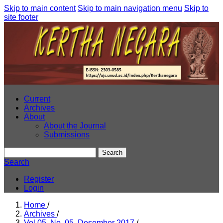
Skip to main content
Skip to main navigation menu
Skip to
site footer
Current
Archives
About
About the Journal
Submissions
Search
Search
Register
Login
Home
/
Archives
/
Vol 05, No. 05, Desember 2017
/