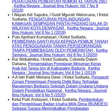
PERATURAN PEMERITAH NOMOR 41 TAHUN 2007
,
Kertha Negara : Journal Ilmu Hukum: Vol 7 No 9
(2019)
I Wayan Adi Saputra, I Gusti Mgurah Wairocana, I Ketut
Sudiarta,
PENGATURAN PERLINDUNGAN
KAWASAN SEMPADAN PANTAI PADANG GALAK DI
WILAYAH KOTA DENPASAR
,
Kertha Negara : Journal
Ilmu Hukum: Vol 8 No 1 (2019)
Putu Apriliani Kumalasari, I Ketut Sudiarta,
PEMBERIAN GANTI RUGI KEPADA PEMILIK TANAH
ATAS PENGGUNAAN TANAH PERSEORANGAN
TANPA PEMBEBASAN OLEH PEMERINTAH
,
Kertha
Semaya : Journal Ilmu Hukum: Vol 8 No 3 (2020)
Rai Widiatmika, I Ketut Sudiarta, Cokorda Dalem
Dahana,
Pengendalian Peredaran Minuman Keras
Arak Api Tanpa Izin di Kabupaten Badung
,
Kertha
Negara : Journal Ilmu Hukum: Vol 8 No 1 (2019)
A A Istri Ratih Meliana Dewi, I Ketut Sudiarta,
Pengaruh
Zonasi Penerimaan Peserta Didik Baru Terhadap
Manajemen Berbasis Sekolah Dalam Undang-Undang
Sistem Pendidikan Nasional
,
Kertha Negara : Journal
Ilmu Hukum: Vol 8 No 5 (2020)
Ketut Putri Andayani, I Ketut Sudiarta,
Pembentukan
dan Pengelolaan Badan Usaha Milik Desa (BUMDES)
Sebagai Sarana Meningkatkan Pendapatan