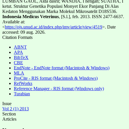
LUMBAN GAOL, Alda dasril; WANDIA, I nengah; SUATHA, I
ketut. Struktur Genetika Populasi Monyet Ekor Panjang Di Alas
Kedaton Menggunakan Marka Molekul Mikrosatelit D18S536.
Indonesia Medicus Veterinus
, [S.l.], feb. 2013. ISSN 2477-6637.
Available at:
<
https://ojs.unud.ac.id/index.php/imv/article/view/4519
>. Date
accessed: 09 aug. 2026.
Citation Formats
ABNT
APA
BibTeX
CBE
EndNote - EndNote format (Macintosh & Windows)
MLA
ProCite - RIS format (Macintosh & Windows)
RefWorks
Reference Manager - RIS format (Windows only)
Turabian
Issue
Vol 2 (1) 2013
Section
Articles