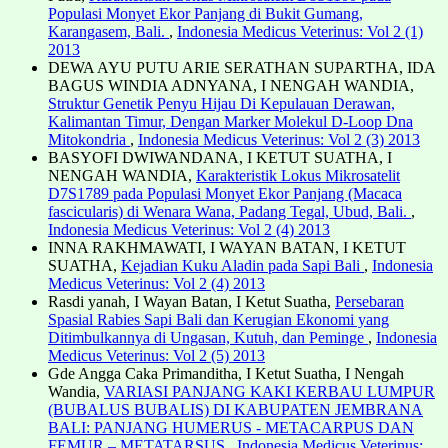
Populasi Monyet Ekor Panjang di Bukit Gumang,
Karangasem, Bali.
,
Indonesia Medicus Veterinus: Vol 2 (1)
2013
DEWA AYU PUTU ARIE SERATHAN SUPARTHA, IDA
BAGUS WINDIA ADNYANA, I NENGAH WANDIA,
Struktur Genetik Penyu Hijau Di Kepulauan Derawan,
Kalimantan Timur, Dengan Marker Molekul D-Loop Dna
Mitokondria
,
Indonesia Medicus Veterinus: Vol 2 (3) 2013
BASYOFI DWIWANDANA, I KETUT SUATHA, I
NENGAH WANDIA,
Karakteristik Lokus Mikrosatelit
D7S1789 pada Populasi Monyet Ekor Panjang (Macaca
fascicularis) di Wenara Wana, Padang Tegal, Ubud, Bali.
,
Indonesia Medicus Veterinus: Vol 2 (4) 2013
INNA RAKHMAWATI, I WAYAN BATAN, I KETUT
SUATHA,
Kejadian Kuku Aladin pada Sapi Bali
,
Indonesia
Medicus Veterinus: Vol 2 (4) 2013
Rasdi yanah, I Wayan Batan, I Ketut Suatha,
Persebaran
Spasial Rabies Sapi Bali dan Kerugian Ekonomi yang
Ditimbulkannya di Ungasan, Kutuh, dan Peminge
,
Indonesia
Medicus Veterinus: Vol 2 (5) 2013
Gde Angga Caka Primanditha, I Ketut Suatha, I Nengah
Wandia,
VARIASI PANJANG KAKI KERBAU LUMPUR
(BUBALUS BUBALIS) DI KABUPATEN JEMBRANA
BALI: PANJANG HUMERUS - METACARPUS DAN
FEMUR – METATARSUS
,
Indonesia Medicus Veterinus: