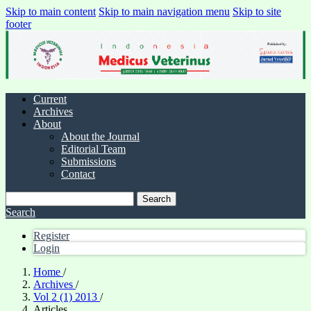
Skip to main content
Skip to main navigation menu
Skip to site
footer
Current
Archives
About
About the Journal
Editorial Team
Submissions
Contact
Search
Search
Register
Login
Home
/
Archives
/
Vol 2 (1) 2013
/
Articles