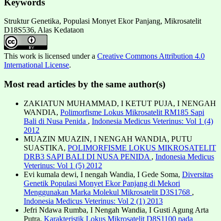
Keywords
Struktur Genetika, Populasi Monyet Ekor Panjang, Mikrosatelit
D18S536, Alas Kedataon
This work is licensed under a
Creative Commons Attribution 4.0
International License
.
Most read articles by the same author(s)
ZAKIATUN MUHAMMAD, I KETUT PUJA, I NENGAH
WANDIA,
Polimorfisme Lokus Mikrosatelit RM185 Sapi
Bali di Nusa Penida
,
Indonesia Medicus Veterinus: Vol 1 (4)
2012
MUAZIN MUAZIN, I NENGAH WANDIA, PUTU
SUASTIKA,
POLIMORFISME LOKUS MIKROSATELIT
DRB3 SAPI BALI DI NUSA PENIDA
,
Indonesia Medicus
Veterinus: Vol 1 (5) 2012
Evi kumala dewi, I nengah Wandia, I Gede Soma,
Diversitas
Genetik Populasi Monyet Ekor Panjang di Mekori
Menggunakan Marka Molekul Mikrosatelit D3S1768
,
Indonesia Medicus Veterinus: Vol 2 (1) 2013
Jefri Ndawa Rumba, I Nengah Wandia, I Gusti Agung Arta
Putra,
Karakteristik Lokus Mikrosatelit D8S1100 pada