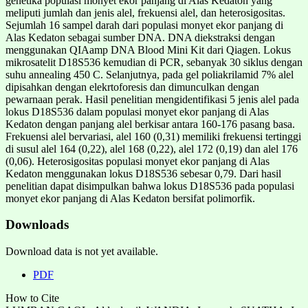
genetika populasi monyet ekor panjang di Alas Kedaton yang
meliputi jumlah dan jenis alel, frekuensi alel, dan heterosigositas.
Sejumlah 16 sampel darah dari populasi monyet ekor panjang di
Alas Kedaton sebagai sumber DNA. DNA diekstraksi dengan
menggunakan QIAamp DNA Blood Mini Kit dari Qiagen. Lokus
mikrosatelit D18S536 kemudian di PCR, sebanyak 30 siklus dengan
suhu annealing 450 C. Selanjutnya, pada gel poliakrilamid 7% alel
dipisahkan dengan elekrtoforesis dan dimunculkan dengan
pewarnaan perak. Hasil penelitian mengidentifikasi 5 jenis alel pada
lokus D18S536 dalam populasi monyet ekor panjang di Alas
Kedaton dengan panjang alel berkisar antara 160-176 pasang basa.
Frekuensi alel bervariasi, alel 160 (0,31) memiliki frekuensi tertinggi
di susul alel 164 (0,22), alel 168 (0,22), alel 172 (0,19) dan alel 176
(0,06). Heterosigositas populasi monyet ekor panjang di Alas
Kedaton menggunakan lokus D18S536 sebesar 0,79. Dari hasil
penelitian dapat disimpulkan bahwa lokus D18S536 pada populasi
monyet ekor panjang di Alas Kedaton bersifat polimorfik.
Downloads
Download data is not yet available.
PDF
How to Cite