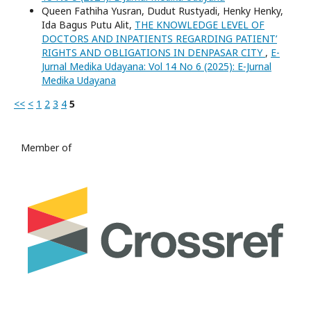
Queen Fathiha Yusran, Dudut Rustyadi, Henky Henky,
Ida Bagus Putu Alit,
THE KNOWLEDGE LEVEL OF
DOCTORS AND INPATIENTS REGARDING PATIENT’
RIGHTS AND OBLIGATIONS IN DENPASAR CITY
,
E-
Jurnal Medika Udayana: Vol 14 No 6 (2025): E-Jurnal
Medika Udayana
<<
<
1
2
3
4
5
Member of