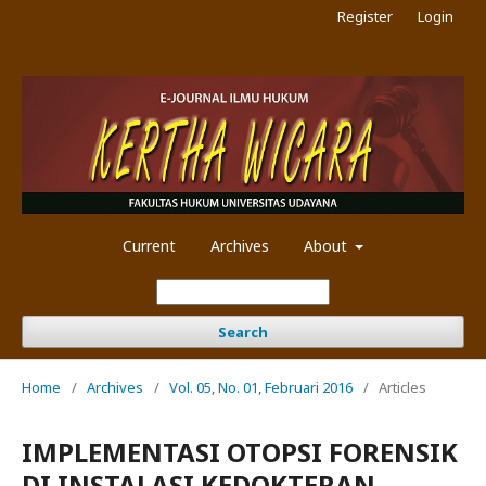
Register
Login
Current
Archives
About
Search
Home
/
Archives
/
Vol. 05, No. 01, Februari 2016
/
Articles
IMPLEMENTASI OTOPSI FORENSIK
DI INSTALASI KEDOKTERAN