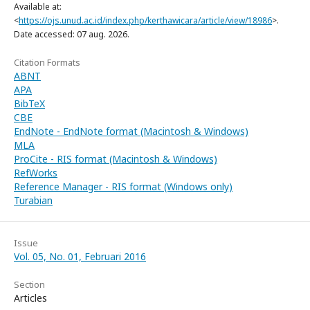
Available at:
<
https://ojs.unud.ac.id/index.php/kerthawicara/article/view/18986
>.
Date accessed: 07 aug. 2026.
Citation Formats
ABNT
APA
BibTeX
CBE
EndNote - EndNote format (Macintosh & Windows)
MLA
ProCite - RIS format (Macintosh & Windows)
RefWorks
Reference Manager - RIS format (Windows only)
Turabian
Issue
Vol. 05, No. 01, Februari 2016
Section
Articles