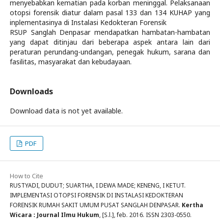
menyebabkan kematian pada korban meninggal. Pelaksanaan
otopsi forensik diatur dalam pasal 133 dan 134 KUHAP yang
inplementasinya di Instalasi Kedokteran Forensik
RSUP Sanglah Denpasar mendapatkan hambatan-hambatan
yang dapat ditinjau dari beberapa aspek antara lain dari
peraturan perundang-undangan, penegak hukum, sarana dan
fasilitas, masyarakat dan kebudayaan.
Downloads
Download data is not yet available.
PDF
How to Cite
RUSTYADI, DUDUT; SUARTHA, I DEWA MADE; KENENG, I KETUT.
IMPLEMENTASI OTOPSI FORENSIK DI INSTALASI KEDOKTERAN
FORENSIK RUMAH SAKIT UMUM PUSAT SANGLAH DENPASAR.
Kertha
Wicara : Journal Ilmu Hukum
, [S.l.], feb. 2016. ISSN 2303-0550.