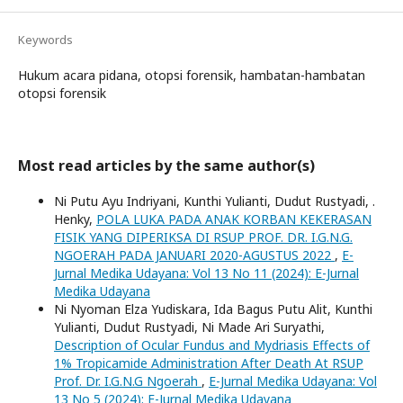
Keywords
Hukum acara pidana, otopsi forensik, hambatan-hambatan
otopsi forensik
Most read articles by the same author(s)
Ni Putu Ayu Indriyani, Kunthi Yulianti, Dudut Rustyadi, .
Henky,
POLA LUKA PADA ANAK KORBAN KEKERASAN
FISIK YANG DIPERIKSA DI RSUP PROF. DR. I.G.N.G.
NGOERAH PADA JANUARI 2020-AGUSTUS 2022
,
E-
Jurnal Medika Udayana: Vol 13 No 11 (2024): E-Jurnal
Medika Udayana
Ni Nyoman Elza Yudiskara, Ida Bagus Putu Alit, Kunthi
Yulianti, Dudut Rustyadi, Ni Made Ari Suryathi,
Description of Ocular Fundus and Mydriasis Effects of
1% Tropicamide Administration After Death At RSUP
Prof. Dr. I.G.N.G Ngoerah
,
E-Jurnal Medika Udayana: Vol
13 No 5 (2024): E-Jurnal Medika Udayana