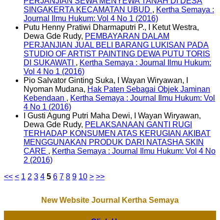
PERJANJIAN SEWA MENYEWA TANAH DI DESA
SINGAKERTA KECAMATAN UBUD
,
Kertha Semaya :
Journal Ilmu Hukum: Vol 4 No 1 (2016)
Putu Henny Pratiwi Dharmaputri P., I Ketut Westra,
Dewa Gde Rudy,
PEMBAYARAN DALAM
PERJANJIAN JUAL BELI BARANG LUKISAN PADA
STUDIO OF ARTIST PAINTING DEWA PUTU TORIS
DI SUKAWATI
,
Kertha Semaya : Journal Ilmu Hukum:
Vol 4 No 1 (2016)
Pio Salvator Ginting Suka, I Wayan Wiryawan, I
Nyoman Mudana,
Hak Paten Sebagai Objek Jaminan
Kebendaan
,
Kertha Semaya : Journal Ilmu Hukum: Vol
4 No 1 (2016)
I Gusti Agung Putri Maha Dewi, I Wayan Wiryawan,
Dewa Gde Rudy,
PELAKSANAAN GANTI RUGI
TERHADAP KONSUMEN ATAS KERUGIAN AKIBAT
MENGGUNAKAN PRODUK DARI NATASHA SKIN
CARE
,
Kertha Semaya : Journal Ilmu Hukum: Vol 4 No
2 (2016)
<<
<
1
2
3
4
5
6
7
8
9
10
>
>>
New Website Journal Kertha Semaya