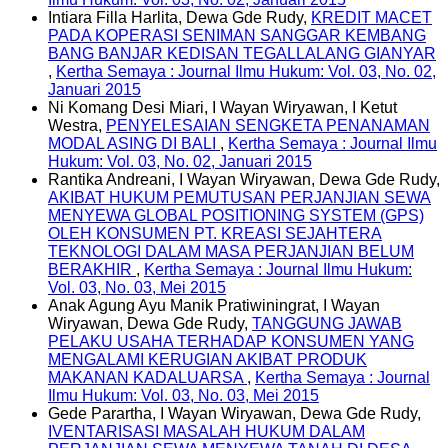
Intiara Filla Harlita, Dewa Gde Rudy,
KREDIT MACET
PADA KOPERASI SENIMAN SANGGAR KEMBANG
BANG BANJAR KEDISAN TEGALLALANG GIANYAR
,
Kertha Semaya : Journal Ilmu Hukum: Vol. 03, No. 02,
Januari 2015
Ni Komang Desi Miari, I Wayan Wiryawan, I Ketut
Westra,
PENYELESAIAN SENGKETA PENANAMAN
MODAL ASING DI BALI
,
Kertha Semaya : Journal Ilmu
Hukum: Vol. 03, No. 02, Januari 2015
Rantika Andreani, I Wayan Wiryawan, Dewa Gde Rudy,
AKIBAT HUKUM PEMUTUSAN PERJANJIAN SEWA
MENYEWA GLOBAL POSITIONING SYSTEM (GPS)
OLEH KONSUMEN PT. KREASI SEJAHTERA
TEKNOLOGI DALAM MASA PERJANJIAN BELUM
BERAKHIR
,
Kertha Semaya : Journal Ilmu Hukum:
Vol. 03, No. 03, Mei 2015
Anak Agung Ayu Manik Pratiwiningrat, I Wayan
Wiryawan, Dewa Gde Rudy,
TANGGUNG JAWAB
PELAKU USAHA TERHADAP KONSUMEN YANG
MENGALAMI KERUGIAN AKIBAT PRODUK
MAKANAN KADALUARSA
,
Kertha Semaya : Journal
Ilmu Hukum: Vol. 03, No. 03, Mei 2015
Gede Parartha, I Wayan Wiryawan, Dewa Gde Rudy,
IVENTARISASI MASALAH HUKUM DALAM