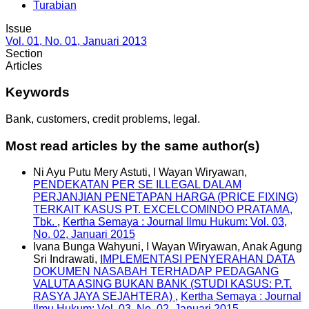
Turabian
Issue
Vol. 01, No. 01, Januari 2013
Section
Articles
Keywords
Bank, customers, credit problems, legal.
Most read articles by the same author(s)
Ni Ayu Putu Mery Astuti, I Wayan Wiryawan,
PENDEKATAN PER SE ILLEGAL DALAM
PERJANJIAN PENETAPAN HARGA (PRICE FIXING)
TERKAIT KASUS PT. EXCELCOMINDO PRATAMA,
Tbk.
,
Kertha Semaya : Journal Ilmu Hukum: Vol. 03,
No. 02, Januari 2015
Ivana Bunga Wahyuni, I Wayan Wiryawan, Anak Agung
Sri Indrawati,
IMPLEMENTASI PENYERAHAN DATA
DOKUMEN NASABAH TERHADAP PEDAGANG
VALUTA ASING BUKAN BANK (STUDI KASUS: P.T.
RASYA JAYA SEJAHTERA)
,
Kertha Semaya : Journal
Ilmu Hukum: Vol. 03, No. 02, Januari 2015