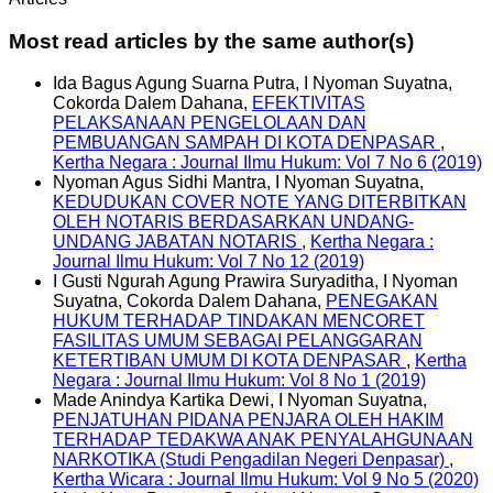
Most read articles by the same author(s)
Ida Bagus Agung Suarna Putra, I Nyoman Suyatna,
Cokorda Dalem Dahana,
EFEKTIVITAS
PELAKSANAAN PENGELOLAAN DAN
PEMBUANGAN SAMPAH DI KOTA DENPASAR
,
Kertha Negara : Journal Ilmu Hukum: Vol 7 No 6 (2019)
Nyoman Agus Sidhi Mantra, I Nyoman Suyatna,
KEDUDUKAN COVER NOTE YANG DITERBITKAN
OLEH NOTARIS BERDASARKAN UNDANG-
UNDANG JABATAN NOTARIS
,
Kertha Negara :
Journal Ilmu Hukum: Vol 7 No 12 (2019)
I Gusti Ngurah Agung Prawira Suryaditha, I Nyoman
Suyatna, Cokorda Dalem Dahana,
PENEGAKAN
HUKUM TERHADAP TINDAKAN MENCORET
FASILITAS UMUM SEBAGAI PELANGGARAN
KETERTIBAN UMUM DI KOTA DENPASAR
,
Kertha
Negara : Journal Ilmu Hukum: Vol 8 No 1 (2019)
Made Anindya Kartika Dewi, I Nyoman Suyatna,
PENJATUHAN PIDANA PENJARA OLEH HAKIM
TERHADAP TEDAKWA ANAK PENYALAHGUNAAN
NARKOTIKA (Studi Pengadilan Negeri Denpasar)
,
Kertha Wicara : Journal Ilmu Hukum: Vol 9 No 5 (2020)