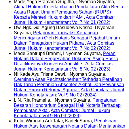
Made Yoga Pramana Sugitha, I Nyoman Suyatna,
Akibat Hukum Keterlambatan Pendaftaran Akta Berita
Acara Rapat Umum Pemegang Saham (RUPS)
Kepada Menteri Hukum dan HAM
,
Acta Comitas :
Jurnal Hukum Kenotariatan: Vol 7 No 01 (2022)
Dw. Ngk. Gd. Agung Basudewa Krisna, I Nyoman
Suyatna,
Pelaporan Transaksi Keuangan
Mencurigakan Oleh Notaris Sebagai Pejabat Umum
Dalam Penegakan Hukum Pidana
,
Acta Comitas :
Jurnal Hukum Kenotariatan: Vol 7 No 02 (2022)
Made Santrupti Brahmi, I Nyoman Suyatna,
Peran
Notaris Dalam Pengesahan Dokumen Asing Pasca
Diratifikasinya Konvensi Apostille
,
Acta Comitas :
Jurnal Hukum Kenotariatan: Vol 8 No 02 (2023)
Ni Kade Ayu Trisna Dewi, I Nyoman Suyatna,
Cerminan Asas Rechtssicherheit Terhadap Peralihan
Hak Tanah Pertanian Absentee Akibat Dari Pewarisan
Dalam Prinsip Reforma Agraria
,
Acta Comitas : Jurnal
Hukum Kenotariatan: Vol 9 No 02 (2024)
L.N. Ria Pramelia, I Nyoman Suyatna,
Pengaturan
Besaran Honorarium Sebagai Hak Notaris Terhadap
Pembuatan Akta
,
Acta Comitas : Jurnal Hukum
Kenotariatan: Vol 9 No 03 (2024)
Ketut Wiranata Adi Tatar, Kadek Sarna,
Penafsiran
Hukum Atas Kewenangan Notaris Dalam Menjalankan