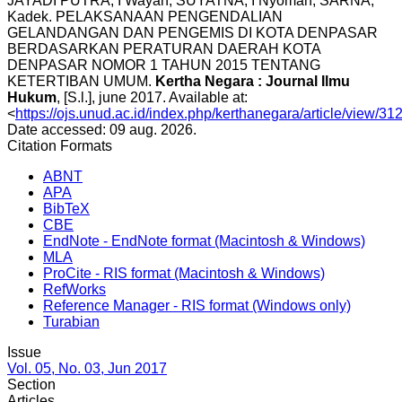
JAYADI PUTRA, I Wayan; SUYATNA, I Nyoman; SARNA,
Kadek. PELAKSANAAN PENGENDALIAN
GELANDANGAN DAN PENGEMIS DI KOTA DENPASAR
BERDASARKAN PERATURAN DAERAH KOTA
DENPASAR NOMOR 1 TAHUN 2015 TENTANG
KETERTIBAN UMUM.
Kertha Negara : Journal Ilmu
Hukum
, [S.l.], june 2017. Available at:
<
https://ojs.unud.ac.id/index.php/kerthanegara/article/view/31
Date accessed: 09 aug. 2026.
Citation Formats
ABNT
APA
BibTeX
CBE
EndNote - EndNote format (Macintosh & Windows)
MLA
ProCite - RIS format (Macintosh & Windows)
RefWorks
Reference Manager - RIS format (Windows only)
Turabian
Issue
Vol. 05, No. 03, Jun 2017
Section
Articles