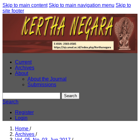
Skip to main content
Skip to main navigation menu
Skip to
site footer
Current
Archives
About
About the Journal
Submissions
Search
Search
Register
Login
Home
/
Archives
/
Vol. 05, No. 03, Jun 2017
/