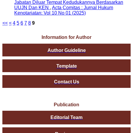
Jabatan Diluar Tempat Kedudukannya Berdasarkan
UUJN Dan KEN
,
Acta Comitas : Jurnal Hukum
Kenotariatan: Vol 10 No 01 (2025)
<<
<
4
5
6
7
8
9
Information for Author
Author Guideline
Template
Contact Us
Publication
Editorial Team