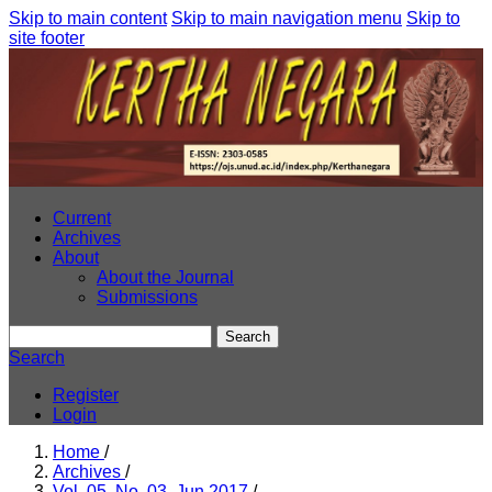
Skip to main content
Skip to main navigation menu
Skip to
site footer
Current
Archives
About
About the Journal
Submissions
Search
Search
Register
Login
Home
/
Archives
/
Vol. 05, No. 03, Jun 2017
/