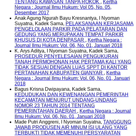
TENTANG KAWASAN TANPA ROKOK
,
Kertha
Negara : Journal Ilmu Hukum: Vol 05, No. 05,
Desember 2017
Anak Agung Ngurah Bayu Kresnantya, I Nyoman
Suyatna, Kadek Sarna,
PELAKSANAAN KERJASAMA
PENGELOLAAN PARKIR PADA PELATARAN DAN
GEDUNG YANG MERUPAKAN TEMPAT PARKIR
KHUSUS DI KOTA DENPASAR
,
Kertha Negara :
Journal Ilmu Hukum: Vol. 06, No. 01, Januari 2018
K. Arys Aditya, I Nyoman Suyatna, Kadek Sarna,
PROSEDUR PENYELESAIAN PENGUKURAN
TANAH PERMOHONAN HAK PERTAMA KALI YANG
TIDAK SESUAI DENGAN LUAS SPPT DI KANTOR
PERTANAHAN KABUPATEN GIANYAR
,
Kertha
Negara : Journal Ilmu Hukum: Vol. 06, No. 01, Januari
2018
Bagus Krisna Dwipayana, Kadek Sarna,
KEDUDUKAN DAN KEWENANGAN PEMERINTAH
KECAMATAN MENURUT UNDANG-UNDANG
NOMOR 23 TAHUN 2014 TENTANG
PEMERINTAHAN DAERAH
,
Kertha Negara : Journal
Ilmu Hukum: Vol. 06, No. 01, Januari 2018
Made Putri Anggreni, I Nyoman Suyatna,
TANGGUNG
JAWAB PRODUSEN AIR MINUM ISI ULANG YANG
TERBUKTI TIDAK MEMENUHI PERSYARATAN