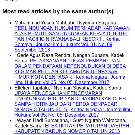
Most read articles by the same author(s)
Muhammad Yusca Mahbubi, I Nyoman Suyatna,
PERLINDUNGAN HUKUM TERHADAP KARYAWAN
ATAS PEMUTUSAN HUBUNGAN KERJA DI HOTEL
PAN PACIFIC NIRWANA BALI RESORT
,
Kertha
Semaya : Journal Ilmu Hukum: Vol. 01, No. 09,
September 2013
I Gede Agus Reza Rendra, Nengah Suharta, Kadek
Sarna,
PELAKSANAAN TUGAS PEMBANTUAN
DALAM PENDATAAN KEPENDUDUKAN DI DESA
KESIMAN PETILAN KECAMATAN DENPASAR
TIMUR KOTA DENPASAR
,
Kertha Negara : Journal
Ilmu Hukum: Vol 05, No. 05, Desember 2017
Effelien Tapilatu, I Nyoman Suyatna, Kadek Sarna,
UPAYA PENCEGAHAN PENCEMARAN
LINGKUNGAN HIDUP YANG DIAKIBATKAN OLEH
SAMPAH DITINJAU DARI PERDA DENPASAR
NOMOR 3 TAHUN 2015
,
Kertha Negara : Journal Ilmu
Hukum: Vol 05, No. 05, Desember 2017
I Wayan Hadi Sumarjana, I Gusti Ngurah Wairocana,
Kadek Sarna,
EFEKTIFITAS PERATURAN DAERAH
KABUPATEN BADUNG NOMOR 8 TAHUN 2013