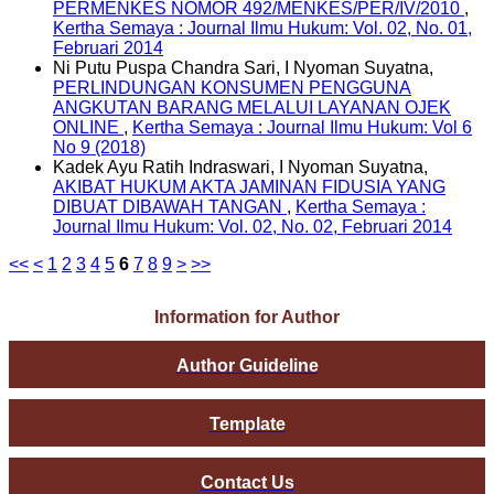
PERMENKES NOMOR 492/MENKES/PER/IV/2010
,
Kertha Semaya : Journal Ilmu Hukum: Vol. 02, No. 01,
Februari 2014
Ni Putu Puspa Chandra Sari, I Nyoman Suyatna,
PERLINDUNGAN KONSUMEN PENGGUNA
ANGKUTAN BARANG MELALUI LAYANAN OJEK
ONLINE
,
Kertha Semaya : Journal Ilmu Hukum: Vol 6
No 9 (2018)
Kadek Ayu Ratih Indraswari, I Nyoman Suyatna,
AKIBAT HUKUM AKTA JAMINAN FIDUSIA YANG
DIBUAT DIBAWAH TANGAN
,
Kertha Semaya :
Journal Ilmu Hukum: Vol. 02, No. 02, Februari 2014
<<
<
1
2
3
4
5
6
7
8
9
>
>>
Information for Author
Author Guideline
Template
Contact Us