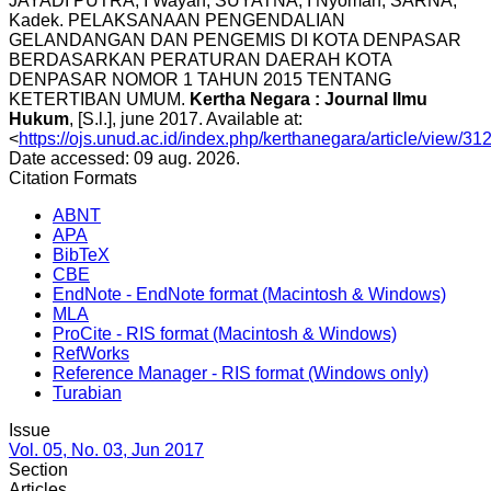
JAYADI PUTRA, I Wayan; SUYATNA, I Nyoman; SARNA,
Kadek. PELAKSANAAN PENGENDALIAN
GELANDANGAN DAN PENGEMIS DI KOTA DENPASAR
BERDASARKAN PERATURAN DAERAH KOTA
DENPASAR NOMOR 1 TAHUN 2015 TENTANG
KETERTIBAN UMUM.
Kertha Negara : Journal Ilmu
Hukum
, [S.l.], june 2017. Available at:
<
https://ojs.unud.ac.id/index.php/kerthanegara/article/view/31
Date accessed: 09 aug. 2026.
Citation Formats
ABNT
APA
BibTeX
CBE
EndNote - EndNote format (Macintosh & Windows)
MLA
ProCite - RIS format (Macintosh & Windows)
RefWorks
Reference Manager - RIS format (Windows only)
Turabian
Issue
Vol. 05, No. 03, Jun 2017
Section
Articles