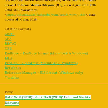
oral dan asam trikloroasetat 80% pada giant kondiloma akuminata
perianal.
E-Jurnal Medika Udayana
, [S.l.], v. 7, n. 6, june 2018. ISSN
2303-1395. Available at:
<
https://ojs.unud.ac.id/index.php/eum/article/view/41439
>. Date
accessed: 10 aug. 2026.
Citation Formats
ABNT
APA
BibTeX
CBE
EndNote - EndNote format (Macintosh & Windows)
MLA
ProCite - RIS format (Macintosh & Windows)
RefWorks
Reference Manager - RIS format (Windows only)
Turabian
Issue
Vol 7 No 6 (2018): Vol 7 No 6 (2018): E-Jurnal Medika
Udayana