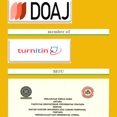
member of
MOU