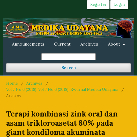
Register
Login
Announcements
Current
Archives
About
Search
Home
/
Archives
/
Vol 7 No 6 (2018): Vol 7 No 6 (2018): E-Jurnal Medika Udayana
/
Articles
Terapi kombinasi zink oral dan
asam trikloroasetat 80% pada
giant kondiloma akuminata