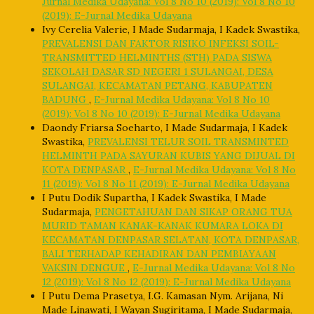
Jurnal Medika Udayana: Vol 8 No 10 (2019): Vol 8 No 10
(2019): E-Jurnal Medika Udayana
Ivy Cerelia Valerie, I Made Sudarmaja, I Kadek Swastika,
PREVALENSI DAN FAKTOR RISIKO INFEKSI SOIL-
TRANSMITTED HELMINTHS (STH) PADA SISWA
SEKOLAH DASAR SD NEGERI 1 SULANGAI, DESA
SULANGAI, KECAMATAN PETANG, KABUPATEN
BADUNG
,
E-Jurnal Medika Udayana: Vol 8 No 10
(2019): Vol 8 No 10 (2019): E-Jurnal Medika Udayana
Daondy Friarsa Soeharto, I Made Sudarmaja, I Kadek
Swastika,
PREVALENSI TELUR SOIL TRANSMINTED
HELMINTH PADA SAYURAN KUBIS YANG DIJUAL DI
KOTA DENPASAR
,
E-Jurnal Medika Udayana: Vol 8 No
11 (2019): Vol 8 No 11 (2019): E-Jurnal Medika Udayana
I Putu Dodik Supartha, I Kadek Swastika, I Made
Sudarmaja,
PENGETAHUAN DAN SIKAP ORANG TUA
MURID TAMAN KANAK-KANAK KUMARA LOKA DI
KECAMATAN DENPASAR SELATAN, KOTA DENPASAR,
BALI TERHADAP KEHADIRAN DAN PEMBIAYAAN
VAKSIN DENGUE
,
E-Jurnal Medika Udayana: Vol 8 No
12 (2019): Vol 8 No 12 (2019): E-Jurnal Medika Udayana
I Putu Dema Prasetya, I.G. Kamasan Nym. Arijana, Ni
Made Linawati, I Wayan Sugiritama, I Made Sudarmaja,