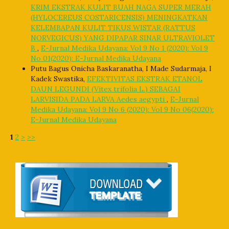
KRIM EKSTRAK KULIT BUAH NAGA SUPER MERAH
(HYLOCEREUS COSTARICENSIS) MENINGKATKAN
KELEMBAPAN KULIT TIKUS WISTAR (RATTUS
NORVEGICUS) YANG DIPAPAR SINAR ULTRAVIOLET
B
,
E-Jurnal Medika Udayana: Vol 9 No 1 (2020): Vol 9
No 01(2020): E-Jurnal Medika Udayana
Putu Bagus Onicha Baskaranatha, I Made Sudarmaja, I
Kadek Swastika,
EFEKTIVITAS EKSTRAK ETANOL
DAUN LEGUNDI (Vitex trifolia L.) SEBAGAI
LARVISIDA PADA LARVA Aedes aegypti
,
E-Jurnal
Medika Udayana: Vol 9 No 6 (2020): Vol 9 No 06(2020):
E-Jurnal Medika Udayana
1
2
>
>>