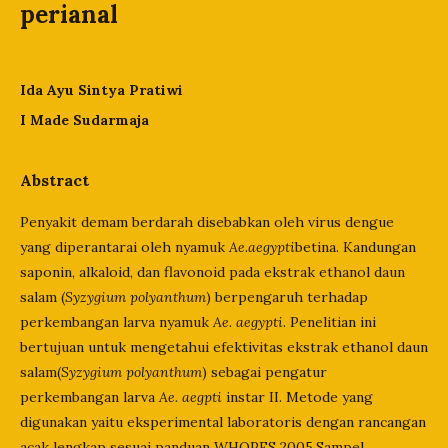
perianal
Ida Ayu Sintya Pratiwi
I Made Sudarmaja
Abstract
Penyakit demam berdarah disebabkan oleh virus dengue
yang diperantarai oleh nyamuk
Ae.aegypti
betina. Kandungan
saponin, alkaloid, dan flavonoid pada ekstrak ethanol daun
salam (
Syzygium polyanthum
) berpengaruh terhadap
perkembangan larva nyamuk
Ae. aegypti
. Penelitian ini
bertujuan untuk mengetahui efektivitas ekstrak ethanol daun
salam(
Syzygium polyanthum
) sebagai pengatur
perkembangan larva
Ae. aegpti
instar II. Metode yang
digunakan yaitu eksperimental laboratoris dengan rancangan
acak lengkap sesuai panduan WHOPES 2005.Sampel