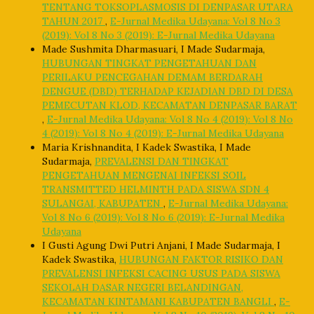
TENTANG TOKSOPLASMOSIS DI DENPASAR UTARA
TAHUN 2017
,
E-Jurnal Medika Udayana: Vol 8 No 3
(2019): Vol 8 No 3 (2019): E-Jurnal Medika Udayana
Made Sushmita Dharmasuari, I Made Sudarmaja,
HUBUNGAN TINGKAT PENGETAHUAN DAN
PERILAKU PENCEGAHAN DEMAM BERDARAH
DENGUE (DBD) TERHADAP KEJADIAN DBD DI DESA
PEMECUTAN KLOD, KECAMATAN DENPASAR BARAT
,
E-Jurnal Medika Udayana: Vol 8 No 4 (2019): Vol 8 No
4 (2019): Vol 8 No 4 (2019): E-Jurnal Medika Udayana
Maria Krishnandita, I Kadek Swastika, I Made
Sudarmaja,
PREVALENSI DAN TINGKAT
PENGETAHUAN MENGENAI INFEKSI SOIL
TRANSMITTED HELMINTH PADA SISWA SDN 4
SULANGAI, KABUPATEN
,
E-Jurnal Medika Udayana:
Vol 8 No 6 (2019): Vol 8 No 6 (2019): E-Jurnal Medika
Udayana
I Gusti Agung Dwi Putri Anjani, I Made Sudarmaja, I
Kadek Swastika,
HUBUNGAN FAKTOR RISIKO DAN
PREVALENSI INFEKSI CACING USUS PADA SISWA
SEKOLAH DASAR NEGERI BELANDINGAN,
KECAMATAN KINTAMANI KABUPATEN BANGLI
,
E-