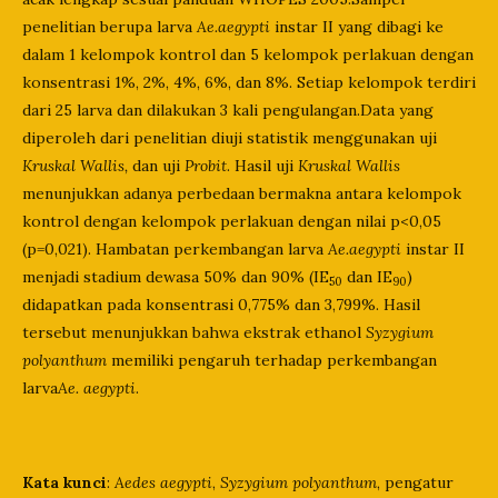
penelitian berupa larva
Ae.aegypti
instar II yang dibagi ke
dalam 1 kelompok kontrol dan 5 kelompok perlakuan dengan
konsentrasi 1%, 2%, 4%, 6%, dan 8%. Setiap kelompok terdiri
dari 25 larva dan dilakukan 3 kali pengulangan.Data yang
diperoleh dari penelitian diuji statistik menggunakan uji
Kruskal Wallis,
dan uji
Probit
. Hasil uji
Kruskal Wallis
menunjukkan adanya perbedaan bermakna antara kelompok
kontrol dengan kelompok perlakuan dengan nilai p<0,05
(p=0,021). Hambatan perkembangan larva
Ae.aegypti
instar II
menjadi stadium dewasa 50% dan 90% (IE
dan IE
)
50
90
didapatkan pada konsentrasi 0,775% dan 3,799%. Hasil
tersebut menunjukkan bahwa ekstrak ethanol
Syzygium
polyanthum
memiliki pengaruh terhadap perkembangan
larva
Ae. aegypti
.
Kata kunci
:
Aedes aegypti
,
Syzygium polyanthum
, pengatur