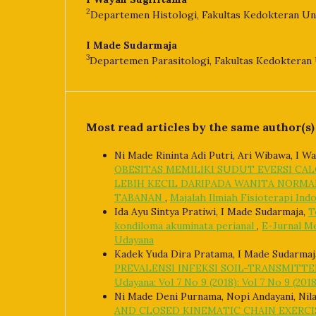
2
Departemen Histologi, Fakultas Kedokteran Un
I Made Sudarmaja
3
Departemen Parasitologi, Fakultas Kedokteran 
Most read articles by the same author(s)
Ni Made Rininta Adi Putri, Ari Wibawa, I W
OBESITAS MEMILIKI SUDUT EVERSI CA
LEBIH KECIL DARIPADA WANITA NORMA
TABANAN
,
Majalah Ilmiah Fisioterapi Indo
Ida Ayu Sintya Pratiwi, I Made Sudarmaja,
T
kondiloma akuminata perianal
,
E-Jurnal Me
Udayana
Kadek Yuda Dira Pratama, I Made Sudarmaj
PREVALENSI INFEKSI SOIL-TRANSMITT
Udayana: Vol 7 No 9 (2018): Vol 7 No 9 (20
Ni Made Deni Purnama, Nopi Andayani, Nila
AND CLOSED KINEMATIC CHAIN EXERC