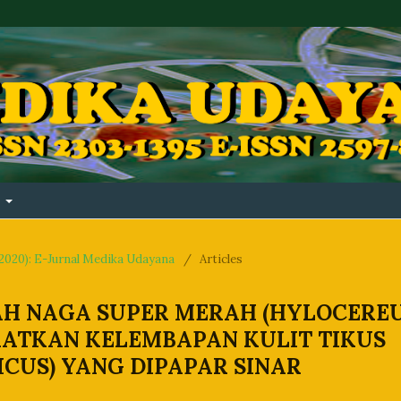
t
1(2020): E-Jurnal Medika Udayana
/
Articles
AH NAGA SUPER MERAH (HYLOCERE
KATKAN KELEMBAPAN KULIT TIKUS
CUS) YANG DIPAPAR SINAR