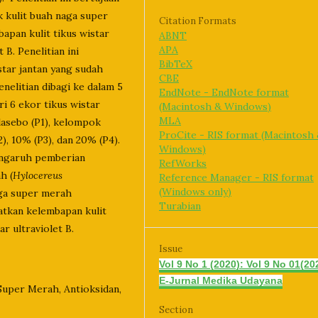
 kulit buah naga super
Citation Formats
apan kulit tikus wistar
ABNT
APA
 B. Penelitian ini
BibTeX
tar jantan yang sudah
CBE
enelitian dibagi ke dalam 5
EndNote - EndNote format
i 6 ekor tikus wistar
(Macintosh & Windows)
MLA
lasebo (P1), kelompok
ProCite - RIS format (Macintosh
, 10% (P3), dan 20% (P4).
Windows)
engaruh pemberian
RefWorks
h (
Hylocereus
Reference Manager - RIS format
(Windows only)
aga super merah
Turabian
atkan kelembapan kulit
r ultraviolet B.
Issue
Vol 9 No 1 (2020): Vol 9 No 01(20
E-Jurnal Medika Udayana
Super Merah, Antioksidan,
Section