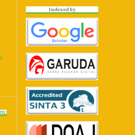
Indexed by
 &
20):