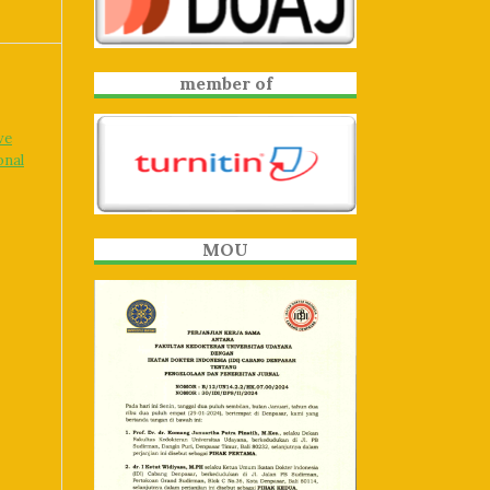
member of
ve
onal
MOU