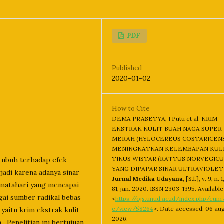
PDF
Published
2020-01-02
How to Cite
DEMA PRASETYA, I Putu et al. KRIM
EKSTRAK KULIT BUAH NAGA SUPER
MERAH (HYLOCEREUS COSTARICENS
MENINGKATKAN KELEMBAPAN KUL
TIKUS WISTAR (RATTUS NORVEGICU
 tubuh terhadap efek
YANG DIPAPAR SINAR ULTRAVIOLET
rjadi karena adanya sinar
Jurnal Medika Udayana
, [S.l.], v. 9, n. 
r matahari yang mencapai
81, jan. 2020. ISSN 2303-1395. Available 
agai sumber radikal bebas
<
https://ojs.unud.ac.id/index.php/eum/
e/view/58264
>. Date accessed: 06 au
yaitu krim ekstrak kulit
2026.
). Penelitian ini bertujuan