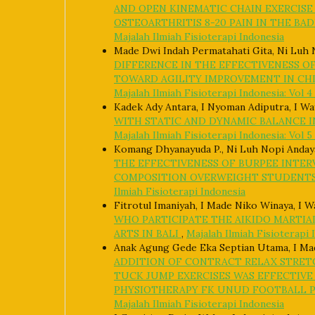
AND OPEN KINEMATIC CHAIN EXERCISE
OSTEOARTHRITIS 8-20 PAIN IN THE B
Majalah Ilmiah Fisioterapi Indonesia
Made Dwi Indah Permatahati Gita, Ni Luh N
DIFFERENCE IN THE EFFECTIVENESS OF
TOWARD AGILITY IMPROVEMENT IN CHI
Majalah Ilmiah Fisioterapi Indonesia: Vol 4
Kadek Ady Antara, I Nyoman Adiputra, I Wa
WITH STATIC AND DYNAMIC BALANCE 
Majalah Ilmiah Fisioterapi Indonesia: Vol 5
Komang Dhyanayuda P., Ni Luh Nopi Andayan
THE EFFECTIVENESS OF BURPEE INTER
COMPOSITION OVERWEIGHT STUDENT
Ilmiah Fisioterapi Indonesia
Fitrotul Imaniyah, I Made Niko Winaya, I 
WHO PARTICIPATE THE AIKIDO MARTIA
ARTS IN BALI
,
Majalah Ilmiah Fisioterapi 
Anak Agung Gede Eka Septian Utama, I Mad
ADDITION OF CONTRACT RELAX STRET
TUCK JUMP EXERCISES WAS EFFECTIVE
PHYSIOTHERAPY FK UNUD FOOTBALL 
Majalah Ilmiah Fisioterapi Indonesia