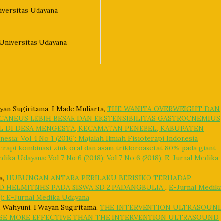
iversitas Udayana
Universitas Udayana
ayan Sugiritama, I Made Muliarta,
THE WANITA OVERWEIGHT DAN
LCANEUS LEBIH BESAR DAN EKSTENSIBILITAS GASTROCNEMIUS
L DI DESA MENGESTA, KECAMATAN PENEBEL, KABUPATEN
nesia: Vol 4 No 1 (2016): Majalah Ilmiah Fisioterapi Indonesia
erapi kombinasi zink oral dan asam trikloroasetat 80% pada giant
dika Udayana: Vol 7 No 6 (2018): Vol 7 No 6 (2018): E-Jurnal Medika
a,
HUBUNGAN ANTARA PERILAKU BERISIKO TERHADAP
ED HELMITNHS PADA SISWA SD 2 PADANGBULIA
,
E-Jurnal Medik
18): E-Jurnal Medika Udayana
 Wahyuni, I Wayan Sugiritama,
THE INTERVENTION ULTRASOUN
ISE MORE EFFECTIVE THAN THE INTERVENTION ULTRASOUND