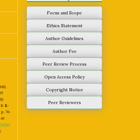
Focus and Scope
Ethics Statement
Author Guidelines
Author Fee
Peer Review Process
Open Access Policy
IS)
Copyright Notice
IT
S)
Peer Reviewers
 B.
E-
1, p. 76-
at:
articl
g.