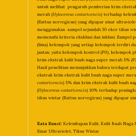
untuk melihat pengaruh pemberian krim ekstrak
merah (
Hylocereus costaricencis
) terhadap kelemb
(Rattus norvegicus) yang dipapar sinar ultraviolet
menggunakan sampel sejumlah 30 ekor tikus wis
memenuhi kriteria eksklusi dan inklusi. Sampel p
(lima) kelompok yang setiap kelompok terdiri dar
jantan, yaitu kelompok kontrol (P0), kelompok p
krim ekstrak kulit buah naga super merah 5% (P2)
Hasil penelitian menunjukkan bahwa terdapat p
ekstrak krim ekstrak kulit buah naga super mera
costaricencis
) 5% dan krim ekstrak kulit buah n
(
Hylocereus costaricencis
) 10% terhadap peningk
tikus wistar (Rattus norvegicus) yang dipapar sina
Kata Kunci:
Kelembapan Kulit, Kulit Buah Naga 
Sinar Ultraviolet, Tikus Wistar