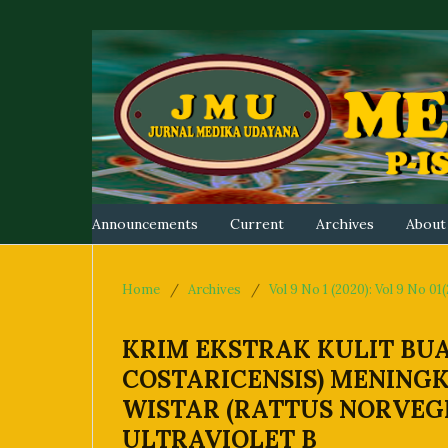
Announcements
Current
Archives
Abou
Home
/
Archives
/
Vol 9 No 1 (2020): Vol 9 No 0
KRIM EKSTRAK KULIT BU
COSTARICENSIS) MENING
WISTAR (RATTUS NORVEGI
ULTRAVIOLET B