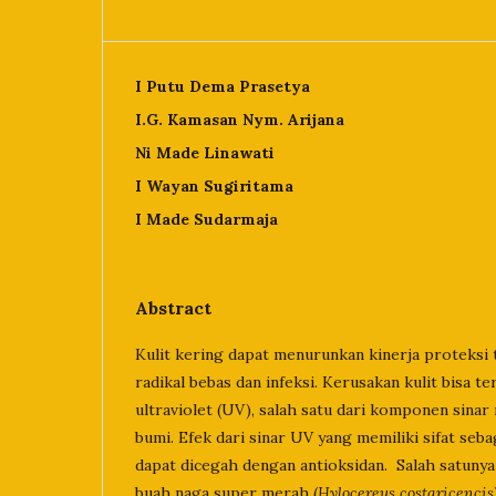
I Putu Dema Prasetya
I.G. Kamasan Nym. Arijana
Ni Made Linawati
I Wayan Sugiritama
I Made Sudarmaja
Abstract
Kulit kering dapat menurunkan kinerja proteksi
radikal bebas dan infeksi. Kerusakan kulit bisa te
ultraviolet (UV), salah satu dari komponen sina
bumi. Efek dari sinar UV yang memiliki sifat seb
dapat dicegah dengan antioksidan. Salah satunya 
buah naga super merah (
Hylocereus costaricencis