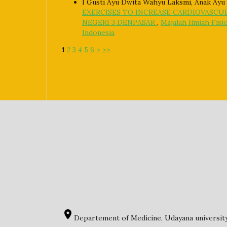
I Gusti Ayu Dwita Wahyu Laksmi, Anak Ayu
EXERCISES TO INCREASE CARDIOVASCUL
NEGERI 3 DENPASAR
,
Majalah Ilmiah Fisio
Indonesia
1
2
3
4
5
6
>
>>
Departement of Medicine, Udayana university,