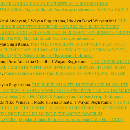
 IN REDUCING PAIN IN PATIENTS WTH SCORES KNEE
ADUNG AREA
,
Majalah Ilmiah Fisioterapi Indonesia: Vol 5 No 1 (2017):
opi Andayani, I Wayan Sugiritama, Ida Ayu Dewi Wiryanthini,
THE
 PROPRIOCEPTIVE EXERCISE AND ZIG-ZAG RUN EXERCISE
LDREN AGED 9-11 YEARS OLD IN ELEMENTARY SCHOOL 4 SAN
 No 3 (2016): Majalah Ilmiah Fisioterapi Indonesia
yan Sugiritama,
THE THE CORRELATION BETWEEN FLAT FOOT
IN ELEMENTARY SCHOOL CHILDREN 4 TONJA DENPASAR CITY
,
 No 3 (2017): Majalah Ilmiah Fisioterapi Indonesia
i, Putu Adiartha Griadhi, I Wayan Sugiritama,
THE DIFFERENCE 
VAL TRAINING WITH LOW INTENSITY AEROBIC IN DROP BODY
S
,
Majalah Ilmiah Fisioterapi Indonesia: Vol 4 No 3 (2016): Majalah
Wayan Sugiritama,
THE SLEEP QUALITY DIFFERENCES IN ADULTS
L ARTS WITH ADULTS WHO NO PARTICIPATE THE AIKIDO MART
Indonesia: Vol 5 No 2 (2017): Majalah Ilmiah Fisioterapi Indonesia
e Niko Winaya, I Made Krisna Dinata,, I Wayan Sugiritama,
THE TH
CHING OF THIGH MUSCLE AND SLUMP STRETCH AFTER KNEE
 TO INCREASE LEG MUSCLE EXPLOSIVE POWER IN
PLAYERS
,
Majalah Ilmiah Fisioterapi Indonesia: Vol 5 No 1 (2017):