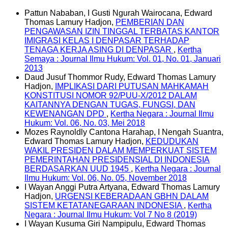
Pattun Nababan, I Gusti Ngurah Wairocana, Edward
Thomas Lamury Hadjon,
PEMBERIAN DAN
PENGAWASAN IZIN TINGGAL TERBATAS KANTOR
IMIGRASI KELAS I DENPASAR TERHADAP
TENAGA KERJA ASING DI DENPASAR
,
Kertha
Semaya : Journal Ilmu Hukum: Vol. 01, No. 01, Januari
2013
Daud Jusuf Thommor Rudy, Edward Thomas Lamury
Hadjon,
IMPLIKASI DARI PUTUSAN MAHKAMAH
KONSTITUSI NOMOR 92/PUU-X/2012 DALAM
KAITANNYA DENGAN TUGAS, FUNGSI, DAN
KEWENANGAN DPD
,
Kertha Negara : Journal Ilmu
Hukum: Vol. 06, No. 03, Mei 2018
Mozes Raynoldly Cantona Harahap, I Nengah Suantra,
Edward Thomas Lamury Hadjon,
KEDUDUKAN
WAKIL PRESIDEN DALAM MEMPERKUAT SISTEM
PEMERINTAHAN PRESIDENSIAL DI INDONESIA
BERDASARKAN UUD 1945
,
Kertha Negara : Journal
Ilmu Hukum: Vol. 06, No. 05, November 2018
I Wayan Anggi Putra Artyana, Edward Thomas Lamury
Hadjon,
URGENSI KEBERADAAN GBHN DALAM
SISTEM KETATANEGARAAN INDONESIA
,
Kertha
Negara : Journal Ilmu Hukum: Vol 7 No 8 (2019)
I Wayan Kusuma Giri Nampipulu, Edward Thomas