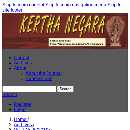
Skip to main content
Skip to main navigation menu
Skip to
site footer
Current
Archives
About
About the Journal
Submissions
Search
Search
Register
Login
Home
/
Archives
/
Vol 7 No 8 (2019)
/