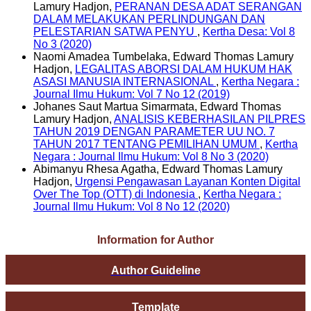
Lamury Hadjon,
PERANAN DESA ADAT SERANGAN
DALAM MELAKUKAN PERLINDUNGAN DAN
PELESTARIAN SATWA PENYU
,
Kertha Desa: Vol 8
No 3 (2020)
Naomi Amadea Tumbelaka, Edward Thomas Lamury
Hadjon,
LEGALITAS ABORSI DALAM HUKUM HAK
ASASI MANUSIA INTERNASIONAL
,
Kertha Negara :
Journal Ilmu Hukum: Vol 7 No 12 (2019)
Johanes Saut Martua Simarmata, Edward Thomas
Lamury Hadjon,
ANALISIS KEBERHASILAN PILPRES
TAHUN 2019 DENGAN PARAMETER UU NO. 7
TAHUN 2017 TENTANG PEMILIHAN UMUM
,
Kertha
Negara : Journal Ilmu Hukum: Vol 8 No 3 (2020)
Abimanyu Rhesa Agatha, Edward Thomas Lamury
Hadjon,
Urgensi Pengawasan Layanan Konten Digital
Over The Top (OTT) di Indonesia
,
Kertha Negara :
Journal Ilmu Hukum: Vol 8 No 12 (2020)
Information for Author
Author Guideline
Template