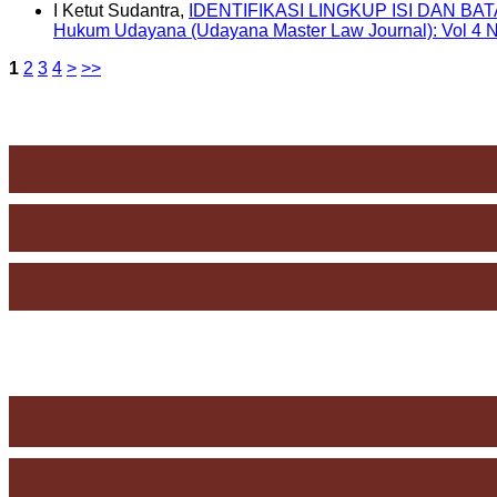
I Ketut Sudantra,
IDENTIFIKASI LINGKUP ISI DAN
Hukum Udayana (Udayana Master Law Journal): Vol 4 N
1
2
3
4
>
>>