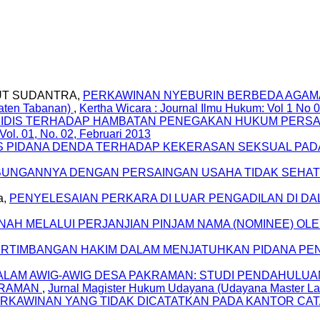
TUT SUDANTRA,
PERKAWINAN NYEBURIN BERBEDA AGAMA DI
aten Tabanan)
,
Kertha Wicara : Journal Ilmu Hukum: Vol 1 No 
RIDIS TERHADAP HAMBATAN PENEGAKAN HUKUM PERSA
ol. 01, No. 02, Februari 2013
IS PIDANA DENDA TERHADAP KEKERASAN SEKSUAL PA
UNGANNYA DENGAN PERSAINGAN USAHA TIDAK SEHA
a,
PENYELESAIAN PERKARA DI LUAR PENGADILAN DI D
AH MELALUI PERJANJIAN PINJAM NAMA (NOMINEE) OL
RTIMBANGAN HAKIM DALAM MENJATUHKAN PIDANA PE
LAM AWIG-AWIG DESA PAKRAMAN: STUDI PENDAHULUA
KRAMAN
,
Jurnal Magister Hukum Udayana (Udayana Master Law
RKAWINAN YANG TIDAK DICATATKAN PADA KANTOR CA