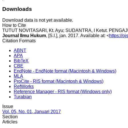
Downloads
Download data is not yet available.
How to Cite
TUTUT NOVITASARI, Kt. Ayu; SUDANTRA, I Ketut. PEN
Journal Ilmu Hukum
, [S.l.], jan. 2017. Available at: <
https://o
Citation Formats
ABNT
APA
BibTeX
CBE
EndNote - EndNote format (Macintosh & Windows)
MLA
ProCite - RIS format (Macintosh & Windows)
RefWorks
Reference Manager - RIS format (Windows only)
Turabian
Issue
Vol. 05, No. 01, Januari 2017
Section
Articles