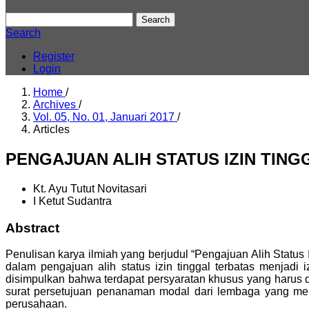
Search
Search
Register
Login
Home
/
Archives
/
Vol. 05, No. 01, Januari 2017
/
Articles
PENGAJUAN ALIH STATUS IZIN TING
Kt. Ayu Tutut Novitasari
I Ketut Sudantra
Abstract
Penulisan karya ilmiah yang berjudul “Pengajuan Alih Status 
dalam pengajuan alih status izin tinggal terbatas menjadi 
disimpulkan bahwa terdapat persyaratan khusus yang harus dipe
surat persetujuan penanaman modal dari lembaga yang membi
perusahaan.