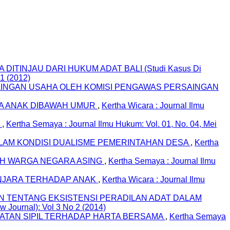
TINJAU DARI HUKUM ADAT BALI (Studi Kasus Di
01 (2012)
INGAN USAHA OLEH KOMISI PENGAWAS PERSAINGAN
DA ANAK DIBAWAH UMUR
,
Kertha Wicara : Journal Ilmu
T
,
Kertha Semaya : Journal Ilmu Hukum: Vol. 01, No. 04, Mei
ALAM KONDISI DUALISME PEMERINTAHAN DESA
,
Kertha
EH WARGA NEGARA ASING
,
Kertha Semaya : Journal Ilmu
NJARA TERHADAP ANAK
,
Kertha Wicara : Journal Ilmu
N TENTANG EKSISTENSI PERADILAN ADAT DALAM
 Journal): Vol 3 No 2 (2014)
TATAN SIPIL TERHADAP HARTA BERSAMA
,
Kertha Semaya