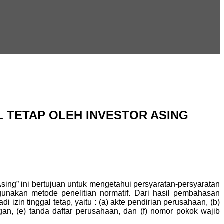
L TETAP OLEH INVESTOR ASING
Asing” ini bertujuan untuk mengetahui persyaratan-persyaratan
digunakan metode penelitian normatif. Dari hasil pembahasan
izin tinggal tetap, yaitu : (a) akte pendirian perusahaan, (b)
an, (e) tanda daftar perusahaan, dan (f) nomor pokok wajib