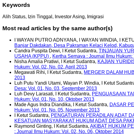
Keywords
Alih Status, Izin Tinggal, Investor Asing, Imigrasi
Most read articles by the same author(s)
I WAYAN PUTRO ADNYANA, I WAYAN WINDIA, I KE
Banjar Dakdakan, Desa Pakraman Kelaci Kelod, Kabup
Candra Puspita Dewi, I Ketut Sudantra,
TINJAUAN YU
USAHA (KPPU)
,
Kertha Semaya : Journal Ilmu Hukum: V
Nisha Amalia Pratiwi, I Ketut Sudantra,
KAJIAN YURID
Hukum: Vol. 02, No. 02, April 2013
Megawati Rihi, I Ketut Sudantra,
MERGER DALAM HUB
2013
Luh Putu Yandi Utami, Wayan P. Windia, I Ketut Sudantr
Desa: Vol. 01, No. 03, September 2013
Luh Devy Larasati, I Ketut Sudantra,
PENGUASAAN TAN
Hukum: Vol. 01, No. 10, Oktober 2013
Made Agus Indra Diandika, I Ketut Sudantra,
DASAR PE
Hukum: Vol. 01, No. 05, November 2013
I Ketut Sudantra,
PENGATURAN PERADILAN ADAT DA
KESATUAN MASYARAKAT HUKUM ADAT DESA PA
Raymond Ginting, I Ketut Sudantra,
AKIBAT HUKUM PE
: Journal Ilmu Hukum: Vol. 02, No. 06, Oktober 2014