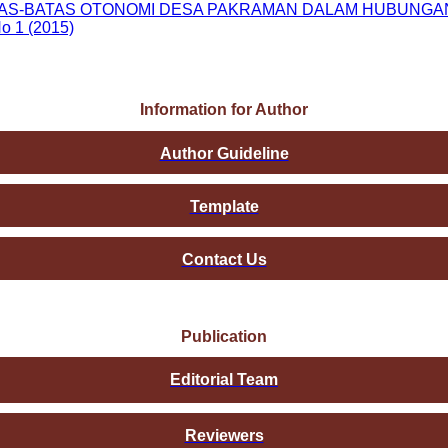
 BATAS-BATAS OTONOMI DESA PAKRAMAN DALAM HUBU
o 1 (2015)
Information for Author
Author Guideline
Template
Contact Us
Publication
Editorial Team
Reviewers