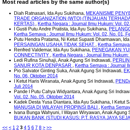
Most read articles by the same author(s)
Diah Ratnasari, Ida Ayu Sukihana,
MEKANISME PENYE
TRADE ORGANIZATION (WTO) (TINJAUAN TERHA
KERTAS)
,
Kertha Negara : Journal Ilmu Hukum: Vol. 02
I Gusti Putu Andre Pratista, Ida Ayu Sukihana,
PELANGG
Kertha Semaya : Journal Ilmu Hukum: Vol. 02, No. 01, F
Putu Hendra Pratama, Ni Ketut Supasti Dharmawan, Id
PERSAINGAN USAHA TIDAK SEHAT
,
Kertha Semaya :
Renfred Valdemar, Ida Ayu Sukihana,
PENEGAKAN YUR
CONNECTIVITY
,
Kertha Negara : Journal Ilmu Hukum: 
Ledi Rufina Sinuhaji, Anak Agung Sri Indrawati,
PERLIN
SANUR KOTA DENPASAR
,
Kertha Semaya : Journal I
Pio Salvator Ginting Suka, Anak Agung Sri Indrawati,
EK
No. 06, Oktober 2014
I Ketut Haris Wiranata, Anak Agung Sri Indrawati,
PENDA
Juli 2014
Pande I Putu Cahya Widyantara, Anak Agung Sri Indraw
Vol. 02, No. 05, Oktober 2014
Kadek Desta Yusa Diantara, Ida Ayu Sukihana, I Ketut 
MANUSIA DI WILAYAH PROPINSI BALI
,
Kertha Semaya
Ivana Bunga Wahyuni, I Wayan Wiryawan, Anak Agung Sr
BUKAN BANK (STUDI KASUS: P.T. RASYA JAYA SE
<<
<
1
2
3
4
5
6
7
8
>
>>