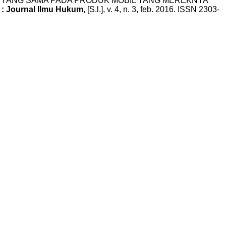
SAIN YANG SAMA PADA PRODUK MOBIL YANG MEREKNYA
: Journal Ilmu Hukum
, [S.l.], v. 4, n. 3, feb. 2016. ISSN 2303-