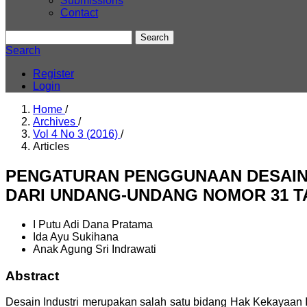
Submissions
Contact
Search
Search
Register
Login
Home
/
Archives
/
Vol 4 No 3 (2016)
/
Articles
PENGATURAN PENGGUNAAN DESAIN 
DARI UNDANG-UNDANG NOMOR 31 TA
I Putu Adi Dana Pratama
Ida Ayu Sukihana
Anak Agung Sri Indrawati
Abstract
Desain Industri merupakan salah satu bidang Hak Kekayaan In