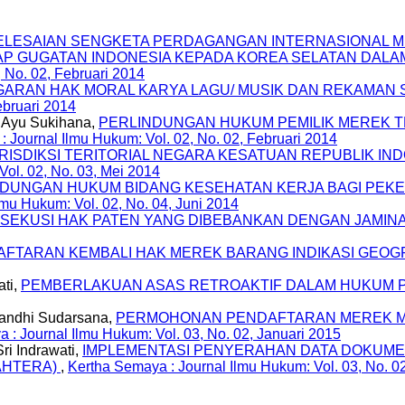
LESAIAN SENGKETA PERDAGANGAN INTERNASIONAL ME
DAP GUGATAN INDONESIA KEPADA KOREA SELATAN DAL
, No. 02, Februari 2014
ARAN HAK MORAL KARYA LAGU/ MUSIK DAN REKAMAN 
ebruari 2014
a Ayu Sukihana,
PERLINDUNGAN HUKUM PEMILIK MEREK 
 Journal Ilmu Hukum: Vol. 02, No. 02, Februari 2014
ISDIKSI TERITORIAL NEGARA KESATUAN REPUBLIK IN
Vol. 02, No. 03, Mei 2014
DUNGAN HUKUM BIDANG KESEHATAN KERJA BAGI PEKER
lmu Hukum: Vol. 02, No. 04, Juni 2014
SEKUSI HAK PATEN YANG DIBEBANKAN DENGAN JAMINA
FTARAN KEMBALI HAK MEREK BARANG INDIKASI GEOG
ati,
PEMBERLAKUAN ASAS RETROAKTIF DALAM HUKUM P
Sandhi Sudarsana,
PERMOHONAN PENDAFTARAN MEREK ME
 : Journal Ilmu Hukum: Vol. 03, No. 02, Januari 2015
i Indrawati,
IMPLEMENTASI PENYERAHAN DATA DOKUME
JAHTERA)
,
Kertha Semaya : Journal Ilmu Hukum: Vol. 03, No. 0