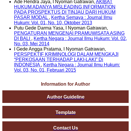
Ade Hendra Jaya, I Nyoman Gatrawan,
AKIBAT
HUKUM ADANYA MISLEADING INFORMATION
PADA PROSPEKTUS DI TINJAU DARI HUKUM
PASAR MODAL
,
Kertha Semaya : Journal Ilmu
Hukum: Vol. 01, No. 10, Oktober 2013
Putu Gede Darma Yasa, I Nyoman Gatrawan,
PENGATURAN MENGENAI PRAMUWISATA ASING
DI BALI
,
Kertha Negara : Journal Ilmu Hukum: Vol. 02,
No. 03, Mei 2014
I Gede Angga Pratama, I Nyoman Gatrawan,
PERSPEKTIF KRIMINOLOGI DALAM MENGKAJI
“PERKOSAAN TERHADAP LAKI-LAKI” Di
INDONESIA
,
Kertha Negara : Journal Ilmu Hukum:
Vol. 03, No. 01, Februari 2015
Information for Author
Author Guideline
Template
Contact Us