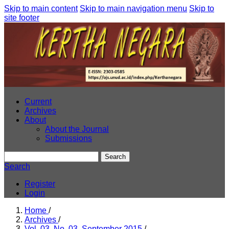
Skip to main content
Skip to main navigation menu
Skip to
site footer
Current
Archives
About
About the Journal
Submissions
Search
Search
Register
Login
Home
/
Archives
/
Vol. 03, No. 03, September 2015
/