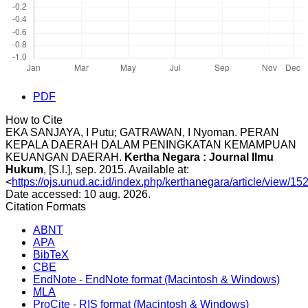
PDF
How to Cite
EKA SANJAYA, I Putu; GATRAWAN, I Nyoman. PERAN
KEPALA DAERAH DALAM PENINGKATAN KEMAMPUAN
KEUANGAN DAERAH.
Kertha Negara : Journal Ilmu
Hukum
, [S.l.], sep. 2015. Available at:
<
https://ojs.unud.ac.id/index.php/kerthanegara/article/view/15
Date accessed: 10 aug. 2026.
Citation Formats
ABNT
APA
BibTeX
CBE
EndNote - EndNote format (Macintosh & Windows)
MLA
ProCite - RIS format (Macintosh & Windows)