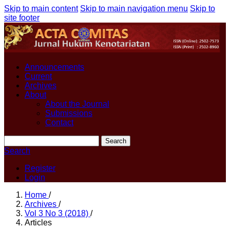
Skip to main content
Skip to main navigation menu
Skip to
site footer
Announcements
Current
Archives
About
About the Journal
Submissions
Contact
Search
Search
Register
Login
Home
/
Archives
/
Vol 3 No 3 (2018)
/
Articles