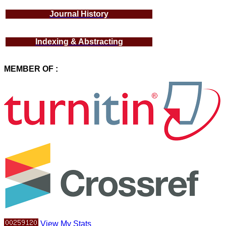
Journal History
Indexing & Abstracting
MEMBER OF :
View My Stats