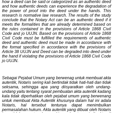
how a deed can be said or categorized as an authentic deed
and how authentic deeds can experience the degradation of
the power of proof into the deed under the hands. This
research is normative law research. The results of the study
conclude that the Notary Act can be an authentic deed if it
meets the formalities that are already determined based on
the rules contained in the provisions of Article 1868 Civil
Code and jo UUJN. Based on the provisions of Article 1868
Civil Code must be fulfilled the requirements of authentic
deed and authentic deed must be made in accordance with
the format specified in accordance with the provisions of
Article 38 UUJN and Deed can be degraded into deed under
the hand if violating the provisions of Article 1868 Civil Code
jo UUJN.
Sebagai Pejabat Umum yang berwenag untuk membuat akta
autentik, Notaris sering kali bertindak tidak hati-hati dan tidak
seksama, sehingga apa yang diisyaratkan oleh undang-
undang yaitu tentang syarat pembuatan akta autentik kadang
kala tidak diperhatikan oleh pejabat umum yang berwenang
untuk membuat Akta Autentik khusunya dalam hal ini adala
Notaris, hal tersebut tentunya dapat menimbulkan
permasalahan hukum. Akta autentik yang dibuat oleh Notaris