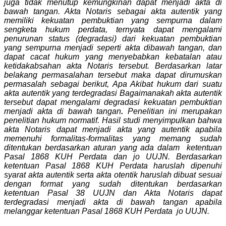
juga tidak menutup kemungkinan dapat menjadi akta di
bawah tangan. Akta Notaris sebagai akta autentik yang
memiliki kekuatan pembuktian yang sempurna dalam
sengketa hukum perdata, ternyata dapat mengalami
penurunan status (degradasi) dari kekuatan pembuktian
yang sempurna menjadi seperti akta dibawah tangan, dan
dapat cacat hukum yang menyebabkan kebatalan atau
ketidakabsahan akta Notaris tersebut. Berdasarkan latar
belakang permasalahan tersebut maka dapat dirumuskan
permasalah sebagai berikut, Apa Akibat hukum dari suatu
akta autentik yang terdegradasi
Bagaimanakah akta autentik
tersebut dapat mengalami degradasi kekuatan pembuktian
menjadi akta di bawah tangan
.
Penelitian ini merupakan
penelitian hukum normatif. Hasil studi menyimpulkan bahwa
akta Notaris dapat menjadi akta yang autentik apabila
memenuhi formalitas-formalitas yang memang sudah
ditentukan berdasarkan aturan yang ada dalam ketentuan
Pasal 1868 KUH Perdata dan jo UUJN. Berdasarkan
ketentuan Pasal 1868 KUH Perdata haruslah dipenuhi
syarat akta autentik serta akta otentik haruslah dibuat sesuai
dengan format yang sudah ditentukan berdasarkan
ketentuan Pasal 38 UUJN dan Akta Notaris dapat
terdegradasi menjadi akta di bawah tangan apabila
melanggar ketentuan Pasal 1868 KUH Perdata jo UUJN.