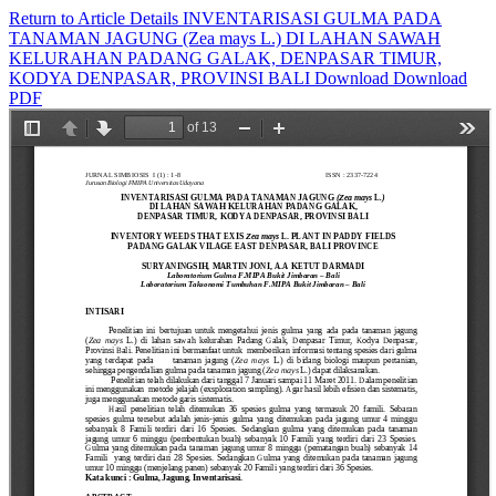
Return to Article Details
INVENTARISASI GULMA PADA
TANAMAN JAGUNG (Zea mays L.) DI LAHAN SAWAH
KELURAHAN PADANG GALAK, DENPASAR TIMUR,
KODYA DENPASAR, PROVINSI BALI
Download
Download
PDF