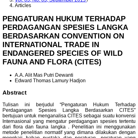
Articles
PENGATURAN HUKUM TERHADAP
PERDAGANGAN SPESIES LANGKA
BERDASARKAN CONVENTION ON
INTERNATIONAL TRADE IN
ENDANGERED SPECIES OF WILD
FAUNA AND FLORA (CITES)
A.A. Alit Mas Putri Dewanti
Edward Thomas Lamury Hadjon
Abstract
Tulisan ini berjudul “Pengaturan Hukum Terhadap
Perdagangan Spesies Langka Berdasarkan CITES”
bertujuan untuk menganalisa CITES sebagai suatu konvensi
Internasional yang mengatur perdagangan spesies tertentu
dari flora dan fauna langka . Penelitian ini menggunakan
metode penelitian normatif yang dimana dilakukan dengan
mengkaji bahan pustaka dan peraturan- peraturan yang