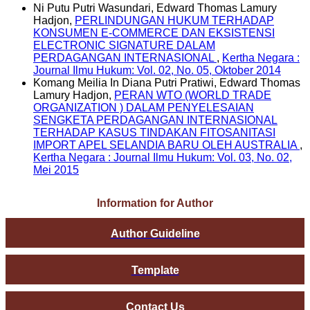
Ni Putu Putri Wasundari, Edward Thomas Lamury
Hadjon,
PERLINDUNGAN HUKUM TERHADAP
KONSUMEN E-COMMERCE DAN EKSISTENSI
ELECTRONIC SIGNATURE DALAM
PERDAGANGAN INTERNASIONAL
,
Kertha Negara :
Journal Ilmu Hukum: Vol. 02, No. 05, Oktober 2014
Komang Meilia In Diana Putri Pratiwi, Edward Thomas
Lamury Hadjon,
PERAN WTO (WORLD TRADE
ORGANIZATION ) DALAM PENYELESAIAN
SENGKETA PERDAGANGAN INTERNASIONAL
TERHADAP KASUS TINDAKAN FITOSANITASI
IMPORT APEL SELANDIA BARU OLEH AUSTRALIA
,
Kertha Negara : Journal Ilmu Hukum: Vol. 03, No. 02,
Mei 2015
Information for Author
Author Guideline
Template
Contact Us