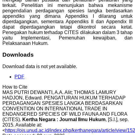
terkait. Penelitian ini menunjukan bahwa mekanisme
pengendalian perdagangan spesies langka berdasarkan
appendiks yang dimana Appendiks I dilarang untuk
diperdagangkan, sementara Appendiks II dan Appendix III
dapat diperdagangkan tetapi dikontrol secara ketat.
Penegakan hukum terhadap CITES dilakukan dalam 3 tahap
yaitu Implementasi, Pemenuhan kewajiban, dan
Pelaksanaan Hukum.
Downloads
Download data is not yet available.
PDF
How to Cite
MAS PUTRI DEWANTI, A.A. Alit; THOMAS LAMURY
HADJON, Edward. PENGATURAN HUKUM TERHADAP
PERDAGANGAN SPESIES LANGKA BERDASARKAN
CONVENTION ON INTERNATIONAL TRADE IN
ENDANGERED SPECIES OF WILD FAUNA AND FLORA
(CITES).
Kertha Negara : Journal Ilmu Hukum
, [S.l.], sep.
2015. Available at:
<
https://ojs.unud.ac.id/index.php/kerthanegara/article/view/15