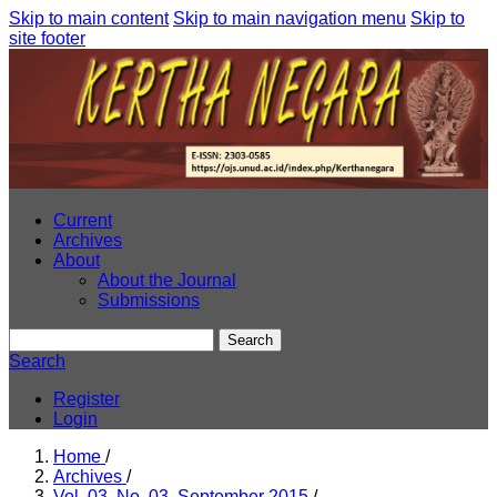
Skip to main content
Skip to main navigation menu
Skip to
site footer
Current
Archives
About
About the Journal
Submissions
Search
Search
Register
Login
Home
/
Archives
/
Vol. 03, No. 03, September 2015
/