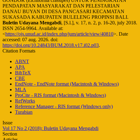
GONDOK (Eichhornia crassipes) UNTUK PENINGKATAN
PENDAPATAN MASYARAKAT DAN PELESTARIAN
DANAU BUYAN DI DESA PANCASARI KECAMATAN
SUKASADA KABUPATEN BULELENG PROPINSI BALI.
Buletin Udayana Mengabdi
, [S.l.], v. 17, n. 2, p. 16-20, july 2018.
ISSN 2654-9964. Available at:
<
https://ojs.unud.ac.id/index.php/jum/article/view/40810
>. Date
accessed: 07 aug. 2026. doi:
https://doi.org/10.24843/BUM.2018.v17.i02.p03
.
Citation Formats
ABNT
APA
BibTeX
CBE
EndNote - EndNote format (Macintosh & Windows)
MLA
ProCite - RIS format (Macintosh & Windows)
RefWorks
Reference Manager - RIS format (Windows only)
Turabian
Issue
Vol 17 No 2 (2018): Buletin Udayana Mengabdi
Section
Articles