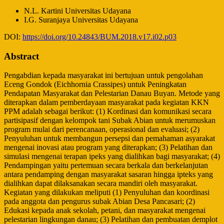
N.L. Kartini
Universitas Udayana
I.G. Suranjaya
Universitas Udayana
DOI:
https://doi.org/10.24843/BUM.2018.v17.i02.p03
Abstract
Pengabdian kepada masyarakat ini bertujuan untuk pengolahan
Eceng Gondok (Eichhornia Crassipes) untuk Peningkatan
Pendapatan Masyarakat dan Pelestarian Danau Buyan. Metode yang
diterapkan dalam pemberdayaan masyarakat pada kegiatan KKN
PPM adalah sebagai berikut: (1) Kordinasi dan komunikasi secara
partisipasif dengan kelompok tani Subak Abian untuk merumuskan
program mulai dari perencanaan, operasional dan evaluasi; (2)
Penyuluhan untuk membangun persepsi dan pemahaman asyarakat
mengenai inovasi atau program yang diterapkan; (3) Pelatihan dan
simulasi mengenai terapan ipeks yang dialihkan bagi masyarakat; (4)
Pendampingan yaitu pertemuan secara berkala dan berkelanjutan
antara pendamping dengan masyarakat sasaran hingga ipteks yang
dialihkan dapat dilaksanakan secara mandiri oleh masyarakat.
Kegiatan yang dilakukan meliputi (1) Penyuluhan dan koordinasi
pada anggota dan pengurus subak Abian Desa Pancasari; (2)
Edukasi kepada anak sekolah, petani, dan masyarakat mengenai
pelestarian lingkungan danau; (3) Pelatihan dan pembuatan demplot