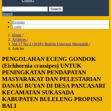
Contact
Search
Search
Register
Login
Home
/
Archives
/
Vol 17 No 2 (2018): Buletin Udayana Mengabdi
/
Articles
PENGOLAHAN ECENG GONDOK
(Eichhornia crassipes) UNTUK
PENINGKATAN PENDAPATAN
MASYARAKAT DAN PELESTARIAN
DANAU BUYAN DI DESA PANCASARI
KECAMATAN SUKASADA
KABUPATEN BULELENG PROPINSI
BALI