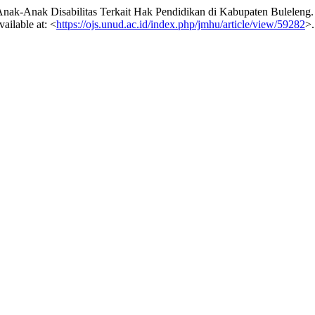
Anak Disabilitas Terkait Hak Pendidikan di Kabupaten Buleleng
vailable at: <
https://ojs.unud.ac.id/index.php/jmhu/article/view/59282
>.