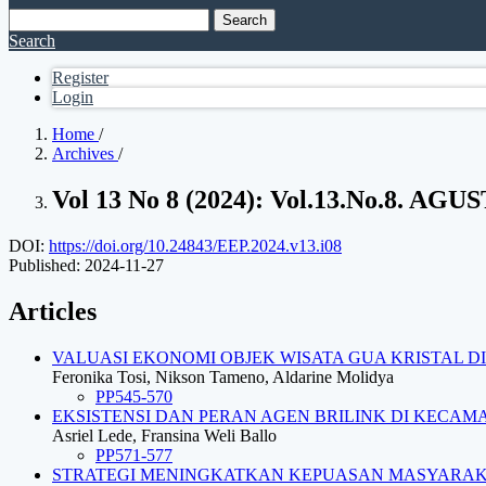
Search
Search
Register
Login
Home
/
Archives
/
Vol 13 No 8 (2024): Vol.13.No.8. AGU
DOI:
https://doi.org/10.24843/EEP.2024.v13.i08
Published:
2024-11-27
Articles
VALUASI EKONOMI OBJEK WISATA GUA KRISTAL 
Feronika Tosi, Nikson Tameno, Aldarine Molidya
PP545-570
EKSISTENSI DAN PERAN AGEN BRILINK DI KECA
Asriel Lede, Fransina Weli Ballo
PP571-577
STRATEGI MENINGKATKAN KEPUASAN MASYARAK