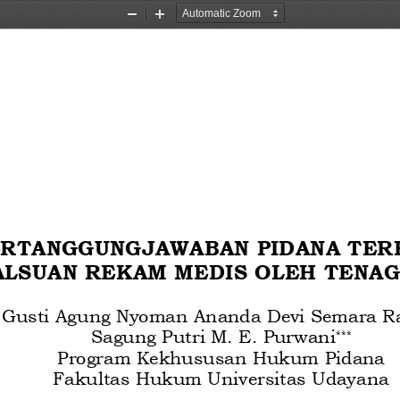
Zoom
Zoom
Out
In
ERTANGGUNGJAWABAN PIDANA TER
LSUAN REKAM MEDIS OLEH 
TENAG
Gusti Agung Nyoman Ananda Devi Semara Ra
Sagung 
Putri M.
E
.
Purwani
***
Program Kekhususan
Hukum 
Pidana
Fakultas Hukum Universitas Udayana