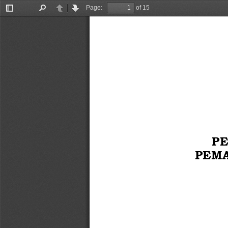
Page:
of 15
Toggle
Find
Previous
Next
Sidebar
P
PEMA