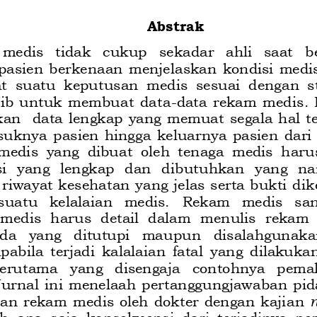
A
b
strak
 medis   tidak 
cukup
sekadar
ahli
saat
b
pasien
berkenaan  menjelaskan  kondisi  medis
  suatu  keputusan  medis  sesuai  dengan  s
jib  untuk 
membuat  data
-
data  rekam  medis
.
kan 
data
lengkap yang memuat s
egala hal t
suknya  pasien  hingga  keluarnya  pasien  dari 
medis
yang  dibuat  oleh  tenaga  medis  har
i  yang  lengkap  dan  dib
utuhkan  yang  na
riwayat kesehatan yang jelas serta bukti dik
 suatu   kelalaian   medis.
Rekam   medis   san
medis  harus  detail  dalam  menulis  rekam 
ada   yang   ditutupi   maupun 
disalahgunaka
apabila  terjadi  kalalaian  fatal  yang  dilakuka
 terutama   yang   disengaja   contohnya   pem
Jurnal  ini  menelaah  pertanggungjawaban  pid
an rekam medis oleh dokter dengan kaji
an 
  apa  saja  konsekuensi  dari  terjadinya  pe