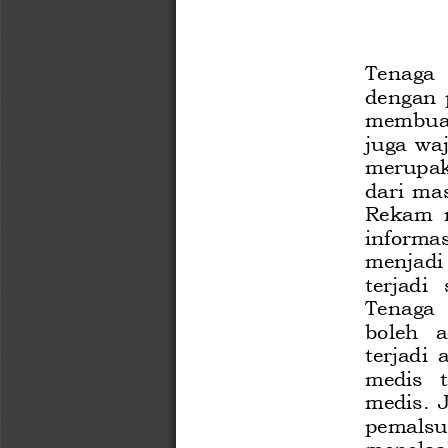
Tenaga  
dengan  
membuat
juga  wa
merupa
dari  ma
Rekam  
informas
menjadi 
terjadi  
Tenaga  
boleh   
terjadi  
m
edis  
medis.  
pemalsu
menelaah