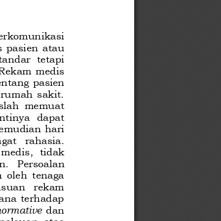
erkomunikasi 
  pasien
atau 
tandar
tetapi 
Rekam  medis 
entang pasien 
 rumah  sakit.
uslah  memuat 
ntinya  dapat 
emudian hari
gat   rahasia
. 
 medis
,  tidak 
n.
Persoalan 
n  oleh  tenaga 
alsuan   rekam 
ana  terhadap 
normative
dan 
malsuan  atas 