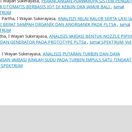
 I Wayan Sukerayasa,
PERANCANGAN PURWARUPA SISTEM PENGAT
OTOMATIS BERBASIS IOT DI KEBUN OKA JAMUR BALI
,
Jurnal
EKTRUM
a Partha, I Wayan Sukerayasa,
ANALISIS NILAI KALOR SERTA LAJU U
SI BERAT SAMPAH ORGANIK DAN ANORGANIK PADA PLTSA
,
Jurnal
EKTRUM
tha, I Wayan Sukerayasa,
ANALISIS VARIASI BENTUK NOZZLE PIPIH
 DAN GENERATOR PADA PROTOTYPE PLTSa
,
Jurnal SPEKTRUM: Vol
, I Wayan Sukerayasa,
ANALISIS PUTARAN TURBIN DAN DAYA
GAN VARIASI JUMLAH SUDU PADA TURBIN IMPULS SATU TINGKA
nal SPEKTRUM