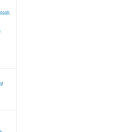
ntosh
&
UM
e