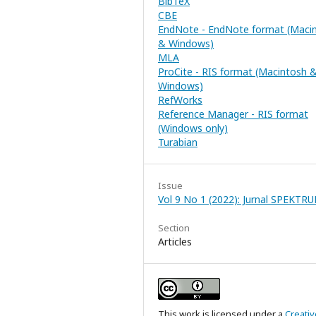
BibTeX
CBE
EndNote - EndNote format (Maci
& Windows)
MLA
ProCite - RIS format (Macintosh 
Windows)
RefWorks
Reference Manager - RIS format
(Windows only)
Turabian
Issue
Vol 9 No 1 (2022): Jurnal SPEKTR
Section
Articles
This work is licensed under a
Creativ