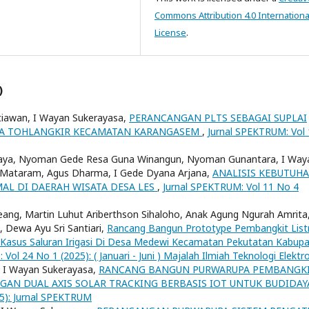
Commons Attribution 4.0 Internationa
License
.
)
tiawan, I Wayan Sukerayasa,
PERANCANGAN PLTS SEBAGAI SUPLAI
TA TOHLANGKIR KECAMATAN KARANGASEM
,
Jurnal SPEKTRUM: Vol 
Winaya, Nyoman Gede Resa Guna Winangun, Nyoman Gunantara, I Way
e Mataram, Agus Dharma, I Gede Dyana Arjana,
ANALISIS KEBUTUH
AL DI DAERAH WISATA DESA LES
,
Jurnal SPEKTRUM: Vol 11 No 4
eang, Martin Luhut Ariberthson Sihaloho, Anak Agung Ngurah Amrita,
, Dewa Ayu Sri Santiari,
Rancang Bangun Prototype Pembangkit Listr
Kasus Saluran Irigasi Di Desa Medewi Kecamatan Pekutatan Kabup
 Vol 24 No 1 (2025): ( Januari - Juni ) Majalah Ilmiah Teknologi Elektr
 I Wayan Sukerayasa,
RANCANG BANGUN PURWARUPA PEMBANGK
ENGAN DUAL AXIS SOLAR TRACKING BERBASIS IOT UNTUK BUDIDAY
25): Jurnal SPEKTRUM