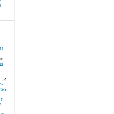
l
11
an
AN
 Lie
ik
aten
o
IT
A