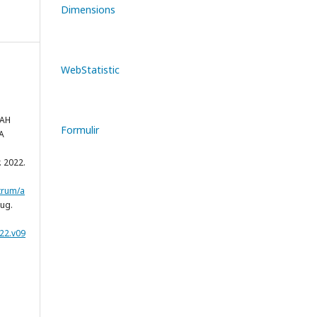
Dimensions
WebStatistic
PAH
Formulir
A
r. 2022.
trum/a
aug.
22.v09