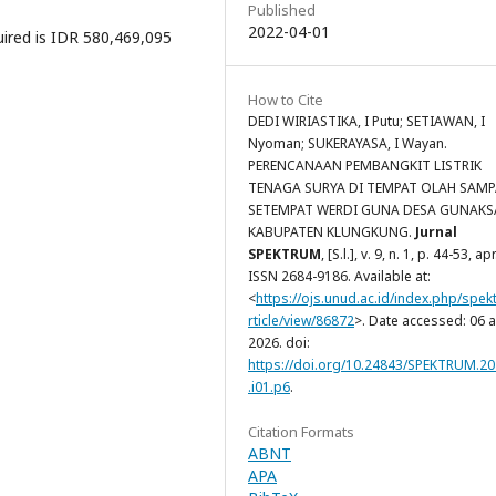
Published
2022-04-01
uired is IDR 580,469,095
How to Cite
DEDI WIRIASTIKA, I Putu; SETIAWAN, I
Nyoman; SUKERAYASA, I Wayan.
PERENCANAAN PEMBANGKIT LISTRIK
TENAGA SURYA DI TEMPAT OLAH SAM
SETEMPAT WERDI GUNA DESA GUNAKS
KABUPATEN KLUNGKUNG.
Jurnal
SPEKTRUM
, [S.l.], v. 9, n. 1, p. 44-53, ap
ISSN 2684-9186. Available at:
<
https://ojs.unud.ac.id/index.php/spek
rticle/view/86872
>. Date accessed: 06 
2026. doi:
https://doi.org/10.24843/SPEKTRUM.20
.i01.p6
.
Citation Formats
ABNT
APA