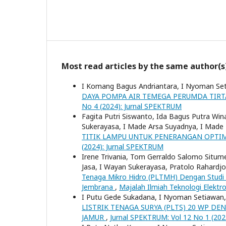
Most read articles by the same author(s
I Komang Bagus Andriantara, I Nyoman Se
DAYA POMPA AIR TEMEGA PERUMDA TIR
No 4 (2024): Jurnal SPEKTRUM
Fagita Putri Siswanto, Ida Bagus Putra 
Sukerayasa, I Made Arsa Suyadnya, I Mad
TITIK LAMPU UNTUK PENERANGAN OPTIM
(2024): Jurnal SPEKTRUM
Irene Trivania, Tom Gerraldo Salomo Situm
Jasa, I Wayan Sukerayasa, Pratolo Rahardjo
Tenaga Mikro Hidro (PLTMH) Dengan Studi 
Jembrana
,
Majalah Ilmiah Teknologi Elektro:
I Putu Gede Sukadana, I Nyoman Setiawan,
LISTRIK TENAGA SURYA (PLTS) 20 WP D
JAMUR
,
Jurnal SPEKTRUM: Vol 12 No 1 (20