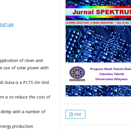
.i01.p6
pplication of clean and
he use of solar power with
di Guna is a PLTS-On Grid
im is to reduce the cost of
2.6kWp with a number of
PDF
 energy production