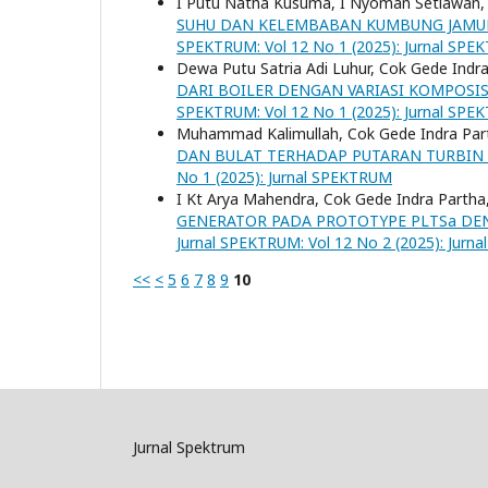
I Putu Natha Kusuma, I Nyoman Setiawan,
SUHU DAN KELEMBABAN KUMBUNG JAMUR 
SPEKTRUM: Vol 12 No 1 (2025): Jurnal SP
Dewa Putu Satria Adi Luhur, Cok Gede Indr
DARI BOILER DENGAN VARIASI KOMPOSI
SPEKTRUM: Vol 12 No 1 (2025): Jurnal SP
Muhammad Kalimullah, Cok Gede Indra Par
DAN BULAT TERHADAP PUTARAN TURBIN
No 1 (2025): Jurnal SPEKTRUM
I Kt Arya Mahendra, Cok Gede Indra Partha
GENERATOR PADA PROTOTYPE PLTSa DEN
Jurnal SPEKTRUM: Vol 12 No 2 (2025): Jur
<<
<
5
6
7
8
9
10
Jurnal Spektrum