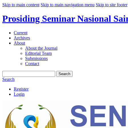
Skip to main content
Skip to main navigation menu
Skip to site footer
Prosiding Seminar Nasional Sai
Current
Archives
About
About the Journal
Editorial Team
Submissions
Contact
Search
Search
Register
Login