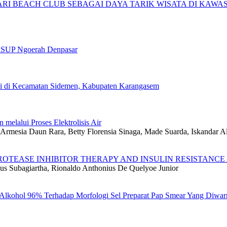
I BEACH CLUB SEBAGAI DAYA TARIK WISATA DI KAWAS
 RSUP Ngoerah Denpasar
swi di Kecamatan Sidemen, Kabupaten Karangasem
elalui Proses Elektrolisis Air
Armesia Daun Rara, Betty Florensia Sinaga, Made Suarda, Iskandar Al
OTEASE INHIBITOR THERAPY AND INSULIN RESISTANCE A
 Subagiartha, Rionaldo Anthonius De Quelyoe Junior
lkohol 96% Terhadap Morfologi Sel Preparat Pap Smear Yang Diwar