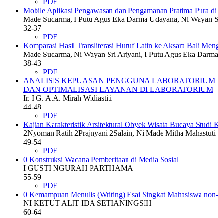
PDF
Mobile Aplikasi Pengawasan dan Pengamanan Pratima Pura di 
Made Sudarma, I Putu Agus Eka Darma Udayana, Ni Wayan Sri
32-37
PDF
Komparasi Hasil Transliterasi Huruf Latin ke Aksara Bali 
Made Sudarma, Ni Wayan Sri Ariyani, I Putu Agus Eka Darma 
38-43
PDF
ANALISIS KEPUASAN PENGGUNA LABORATORIUM D
DAN OPTIMALISASI LAYANAN DI LABORATORIUM
Ir. I G. A.A. Mirah Widiastiti
44-48
PDF
Kajian Karakteristik Arsitektural Obyek Wisata Budaya Studi K
2Nyoman Ratih 2Prajnyani 2Salain, Ni Made Mitha Mahastuti
49-54
PDF
0 Konstruksi Wacana Pemberitaan di Media Sosial
I GUSTI NGURAH PARTHAMA
55-59
PDF
0 Kemampuan Menulis (Writing) Esai Singkat Mahasiswa non-B
NI KETUT ALIT IDA SETIANINGSIH
60-64