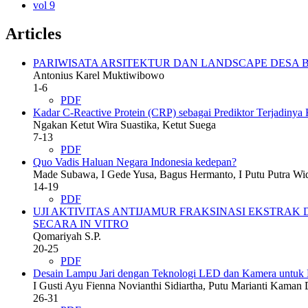
vol 9
Articles
PARIWISATA ARSITEKTUR DAN LANDSCAPE DESA
Antonius Karel Muktiwibowo
1-6
PDF
Kadar C-Reactive Protein (CRP) sebagai Prediktor Terjadinya
Ngakan Ketut Wira Suastika, Ketut Suega
7-13
PDF
Quo Vadis Haluan Negara Indonesia kedepan?
Made Subawa, I Gede Yusa, Bagus Hermanto, I Putu Putra Wid
14-19
PDF
UJI AKTIVITAS ANTIJAMUR FRAKSINASI EKSTRAK DA
SECARA IN VITRO
Qomariyah S.P.
20-25
PDF
Desain Lampu Jari dengan Teknologi LED dan Kamera untuk M
I Gusti Ayu Fienna Novianthi Sidiartha, Putu Marianti Kama
26-31