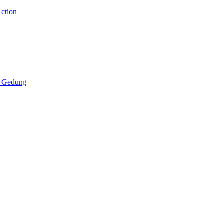
Action
g Gedung