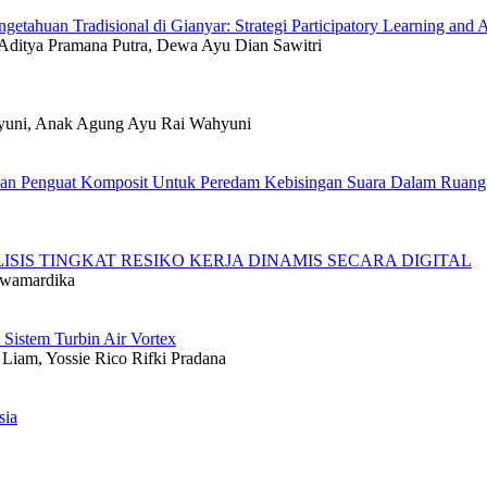
etahuan Tradisional di Gianyar: Strategi Participatory Learning and 
Aditya Pramana Putra, Dewa Ayu Dian Sawitri
hyuni, Anak Agung Ayu Rai Wahyuni
 Bahan Penguat Komposit Untuk Peredam Kebisingan Suara Dalam Ruan
IS TINGKAT RESIKO KERJA DINAMIS SECARA DIGITAL
 Swamardika
 Sistem Turbin Air Vortex
 Liam, Yossie Rico Rifki Pradana
sia