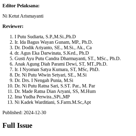
Editor Pelaksana:
Ni Ketut Arismayanti
Reviewer:
I Putu Sudiarta, S.P.,M.Si.,Ph.D
Ir. Ida Bagus Wayan Gunam, MP., Ph.D.
Dr. Dodik Ariyanto, SE., M.Si., Ak., Ca
dr. Agus Eka Darwinata, S.Ked., Ph.D
Gusti Ayu Putu Candra Dharmayanti, ST., MSc., Ph.D.
Anak Agung Diah Parami Dewi, ST, MT.,Ph.D.
Ir. I Nyoman Satya Kumara, ST, MSc, PhD.
Dr. Ni Putu Wiwin Setyari, SE., M.Si
Dr. Drs. I Nengah Punia, M.Si
Dr. Ni Putu Ratna Sari, S.ST. Par., M. Par
Dr. Made Ratna Dian Aryani, SS, M.Hum
Ima Yudha Perwira.,SPi.,MP
Ni Kadek Warditiani, S.Farm.M.Sc,Apt
Published:
2024-12-30
Full Issue