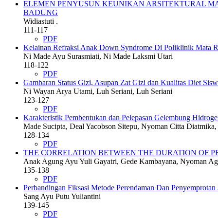
ELEMEN PENYUSUN KEUNIKAN ARSITEKTURAL MAR
BADUNG
Widiastuti .
111-117
PDF
Kelainan Refraksi Anak Down Syndrome Di Poliklinik Mata
Ni Made Ayu Surasmiati, Ni Made Laksmi Utari
118-122
PDF
Gambaran Status Gizi, Asupan Zat Gizi dan Kualitas Diet Si
Ni Wayan Arya Utami, Luh Seriani, Luh Seriani
123-127
PDF
Karakteristik Pembentukan dan Pelepasan Gelembung Hidrogen m
Made Sucipta, Deal Yacobson Sitepu, Nyoman Citta Diatmika, 
128-134
PDF
THE CORRELATION BETWEEN THE DURATION OF PR
Anak Agung Ayu Yuli Gayatri, Gede Kambayana, Nyoman Agus
135-138
PDF
Perbandingan Fiksasi Metode Perendaman Dan Penyemprotan A
Sang Ayu Putu Yuliantini
139-145
PDF