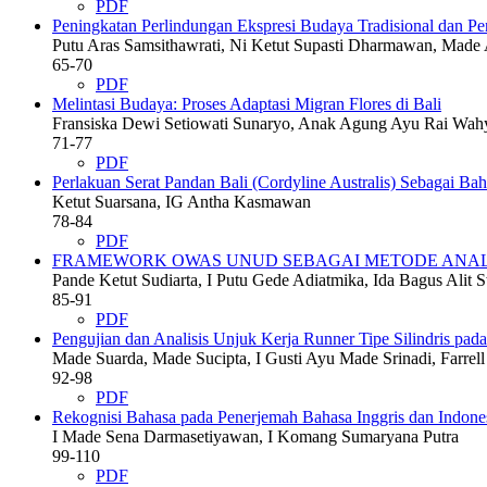
PDF
Peningkatan Perlindungan Ekspresi Budaya Tradisional dan Peng
Putu Aras Samsithawrati, Ni Ketut Supasti Dharmawan, Made 
65-70
PDF
Melintasi Budaya: Proses Adaptasi Migran Flores di Bali
Fransiska Dewi Setiowati Sunaryo, Anak Agung Ayu Rai Wa
71-77
PDF
Perlakuan Serat Pandan Bali (Cordyline Australis) Sebagai
Ketut Suarsana, IG Antha Kasmawan
78-84
PDF
FRAMEWORK OWAS UNUD SEBAGAI METODE ANALIS
Pande Ketut Sudiarta, I Putu Gede Adiatmika, Ida Bagus Alit
85-91
PDF
Pengujian dan Analisis Unjuk Kerja Runner Tipe Silindris pada
Made Suarda, Made Sucipta, I Gusti Ayu Made Srinadi, Farrell
92-98
PDF
Rekognisi Bahasa pada Penerjemah Bahasa Inggris dan Indone
I Made Sena Darmasetiyawan, I Komang Sumaryana Putra
99-110
PDF