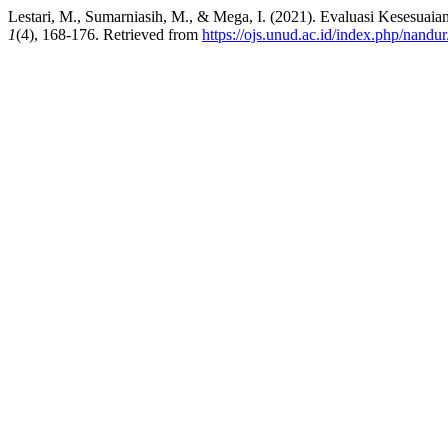
Lestari, M., Sumarniasih, M., & Mega, I. (2021). Evaluasi Kesesu
1
(4), 168-176. Retrieved from
https://ojs.unud.ac.id/index.php/nandu