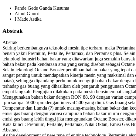
Pande Gede Ganda Kusuma
Ainul Ghurri
I Made Astika
Abstrak
Abstrak
Seiring berkembangnya teknologi mesin tipe terbaru, maka Pertamin
bensin yakni Premium, Pertalite, Pertamax, dan Pertamax plus. Selain
teknologi industri bahan bakar yang ditawarkan juga semakin banyak
bahan bakar pada kendaraan atau yang sering disebut sebagai Octane B
Selain teknologi Octane Booster pemilihan bahan bakar yang tepat da
sangat penting untuk mendapatkan kinerja mesin yang maksimal dan
batas), sehingga dipandang perlu untuk menguji bahan bakar denga
terhadap gas buang yang dihasilkan oleh pengaruh penggunaan Octan
empat langkah. Pengujian dilakukan pada mesin bensin empat langkah
Menggunakan bahan bakar dengan RON 88, 90 dengan varian campura
rpm sampai 5000 rpm dengan interval 500 yang diuji. Gas buang s
Temperatur dan Lamda (?) untuk masing-masing bahan bakar dan kecep
emisi gas buang dengan variasi campuran bahan bakar murni denga
emisi gas buang lebih tinggi jika menggunakan Octane Booster, dik
Kata kunci : Premium, Pertalite, Pertamax, Nilai Oktan, Emisi Gas B
Abstract
As the development of new type of engine technology, Pertamina als