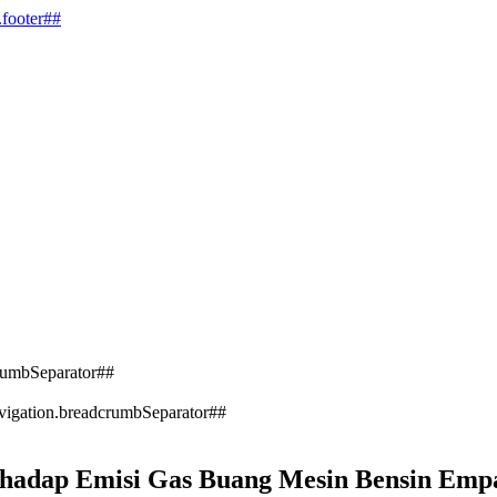
.footer##
rumbSeparator##
vigation.breadcrumbSeparator##
rhadap Emisi Gas Buang Mesin Bensin Emp