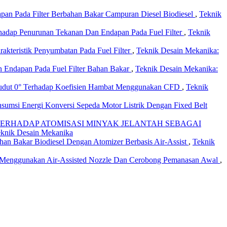
pan Pada Filter Berbahan Bakar Campuran Diesel Biodiesel
,
Teknik
hadap Penurunan Tekanan Dan Endapan Pada Fuel Filter
,
Teknik
akteristik Penyumbatan Pada Fuel Filter
,
Teknik Desain Mekanika:
 Endapan Pada Fuel Filter Bahan Bakar
,
Teknik Desain Mekanika:
 Sudut 0° Terhadap Koefisien Hambat Menggunakan CFD
,
Teknik
sumsi Energi Konversi Sepeda Motor Listrik Dengan Fixed Belt
RHADAP ATOMISASI MINYAK JELANTAH SEBAGAI
Teknik Desain Mekanika
an Bakar Biodiesel Dengan Atomizer Berbasis Air-Assist
,
Teknik
el Menggunakan Air-Assisted Nozzle Dan Cerobong Pemanasan Awal
,
kalah mahasiswa Program Sarjana dan khalayak umum berkaitan
lis dalam Bahasa Indonesia atau Bahasa Inggris. Jurnal Ilmiah TEKNIK