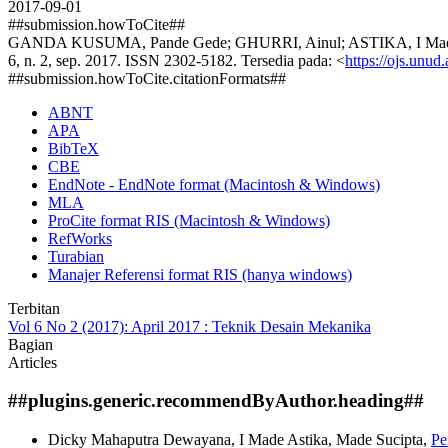
2017-09-01
##submission.howToCite##
GANDA KUSUMA, Pande Gede; GHURRI, Ainul; ASTIKA, I Made. P
6, n. 2, sep. 2017. ISSN 2302-5182. Tersedia pada: <
https://ojs.unud
##submission.howToCite.citationFormats##
ABNT
APA
BibTeX
CBE
EndNote - EndNote format (Macintosh & Windows)
MLA
ProCite format RIS (Macintosh & Windows)
RefWorks
Turabian
Manajer Referensi format RIS (hanya windows)
Terbitan
Vol 6 No 2 (2017): April 2017 : Teknik Desain Mekanika
Bagian
Articles
##plugins.generic.recommendByAuthor.heading##
Dicky Mahaputra Dewayana, I Made Astika, Made Sucipta,
Pe