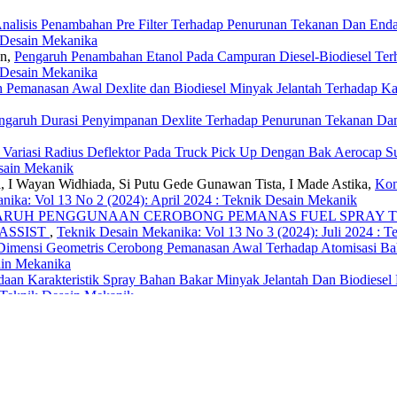
nalisis Penambahan Pre Filter Terhadap Penurunan Tekanan Dan Enda
 Desain Mekanika
an,
Pengaruh Penambahan Etanol Pada Campuran Diesel-Biodiesel Ter
 Desain Mekanika
 Pemanasan Awal Dexlite dan Biodiesel Minyak Jelantah Terhadap Kar
ngaruh Durasi Penyimpanan Dexlite Terhadap Penurunan Tekanan Dan
s Variasi Radius Deflektor Pada Truck Pick Up Dengan Bak Aerocap
esain Mekanik
, I Wayan Widhiada, Si Putu Gede Gunawan Tista, I Made Astika,
Kon
nika: Vol 13 No 2 (2024): April 2024 : Teknik Desain Mekanik
RUH PENGGUNAAN CEROBONG PEMANAS FUEL SPRAY TE
ASSIST
,
Teknik Desain Mekanika: Vol 13 No 3 (2024): Juli 2024 : 
Dimensi Geometris Cerobong Pemanasan Awal Terhadap Atomisasi Bah
ain Mekanika
daan Karakteristik Spray Bahan Bakar Minyak Jelantah Dan Biodies
 Teknik Desain Mekanik
 Studi Teknik Mesin Universitas Udayana menerima naskah atau ma
yang belum pernah diterbitkan pada penerbitan lain. Naskah dapat ditu
nuari, April, Juli, dan Oktober.