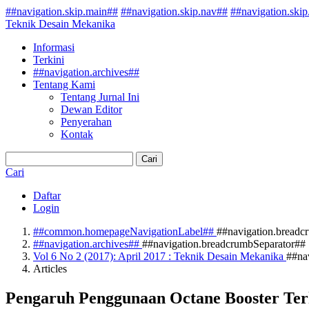
##navigation.skip.main##
##navigation.skip.nav##
##navigation.skip
Teknik Desain Mekanika
Informasi
Terkini
##navigation.archives##
Tentang Kami
Tentang Jurnal Ini
Dewan Editor
Penyerahan
Kontak
Cari
Cari
Daftar
Login
##common.homepageNavigationLabel##
##navigation.breadc
##navigation.archives##
##navigation.breadcrumbSeparator##
Vol 6 No 2 (2017): April 2017 : Teknik Desain Mekanika
##na
Articles
Pengaruh Penggunaan Octane Booster Te