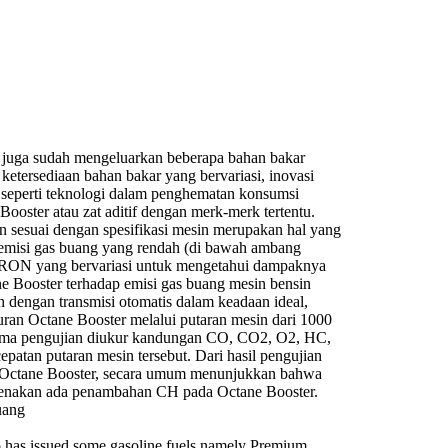
a juga sudah mengeluarkan beberapa bahan bakar
 ketersediaan bahan bakar yang bervariasi, inovasi
 seperti teknologi dalam penghematan konsumsi
ooster atau zat aditif dengan merk-merk tertentu.
n sesuai dengan spesifikasi mesin merupakan hal yang
 emisi gas buang yang rendah (di bawah ambang
n RON yang bervariasi untuk mengetahui dampaknya
e Booster terhadap emisi gas buang mesin bensin
 dengan transmisi otomatis dalam keadaan ideal,
n Octane Booster melalui putaran mesin dari 1000
elama pengujian diukur kandungan CO, CO2, O2, HC,
atan putaran mesin tersebut. Dari hasil pengujian
n Octane Booster, secara umum menunjukkan bahwa
arenakan ada penambahan CH pada Octane Booster.
uang
o has issued some gasoline fuels namely Premium,