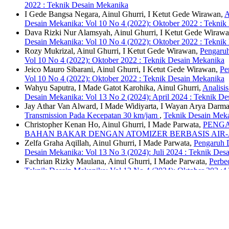
2022 : Teknik Desain Mekanika
I Gede Bangsa Negara, Ainul Ghurri, I Ketut Gede Wirawan,
A
Desain Mekanika: Vol 10 No 4 (2022): Oktober 2022 : Teknik
Dava Rizki Nur Alamsyah, Ainul Ghurri, I Ketut Gede Wiraw
Desain Mekanika: Vol 10 No 4 (2022): Oktober 2022 : Teknik
Rozy Mukrizal, Ainul Ghurri, I Ketut Gede Wirawan,
Pengaruh
Vol 10 No 4 (2022): Oktober 2022 : Teknik Desain Mekanika
Jeico Mauro Sibarani, Ainul Ghurri, I Ketut Gede Wirawan,
Pe
Vol 10 No 4 (2022): Oktober 2022 : Teknik Desain Mekanika
Wahyu Saputra, I Made Gatot Karohika, Ainul Ghurri,
Analisi
Desain Mekanika: Vol 13 No 2 (2024): April 2024 : Teknik D
Jay Athar Van Alward, I Made Widiyarta, I Wayan Arya Darma
Transmission Pada Kecepatan 30 km/jam
,
Teknik Desain Meka
Christopher Kenan Ho, Ainul Ghurri, I Made Parwata,
PENGA
BAHAN BAKAR DENGAN ATOMIZER BERBASIS AIR-
Zelfa Graha Aqillah, Ainul Ghurri, I Made Parwata,
Pengaruh 
Desain Mekanika: Vol 13 No 3 (2024): Juli 2024 : Teknik Des
Fachrian Rizky Maulana, Ainul Ghurri, I Made Parwata,
Perbe
Teknik Desain Mekanika: Vol 13 No 4 (2024): Oktober 202 :4
<<
<
1
2
3
4
5
6
>
>>
Jurnal Ilmiah TEKNIK DESAIN MEKANIKA diterbitkan oleh Program
dengan bidang Teknik Mesin, berupa hasil riset atau kajian pustaka 
DESAIN MEKANIKA terbit 4 (empat) kali setahun yaitu pada bulan Ja