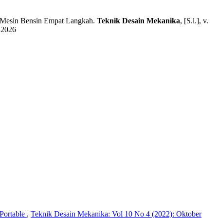
Mesin Bensin Empat Langkah.
Teknik Desain Mekanika
, [S.l.], v.
 2026
Portable
,
Teknik Desain Mekanika: Vol 10 No 4 (2022): Oktober