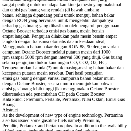
sangat penting untuk mendapatkan kinerja mesin yang maksimal
dan emisi gas buang yang rendah (di bawah ambang
batas), sehingga dipandang perlu untuk menguji bahan bakar
dengan RON yang bervariasi untuk mengetahui dampaknya
terhadap gas buang yang dihasilkan oleh pengaruh penggunaan
Octane Booster terhadap emisi gas buang mesin bensin
empat langkah. Pengujian dilakukan pada mesin bensin empat
langkah dengan transmisi otomatis dalam keadaan ideal,
Menggunakan bahan bakar dengan RON 88, 90 dengan varian
campuran Octane Booster melalui putaran mesin dari 1000
rpm sampai 5000 rpm dengan interval 500 yang diuji. Gas buang
selama pengujian diukur kandungan CO, CO2, O2, HC,
Temperatur dan Lamda (?) untuk masing-masing bahan bakar dan
kecepatan putaran mesin tersebut. Dari hasil pengujian
emisi gas buang dengan variasi campuran bahan bakar murni
dengan Octane Booster, secara umum menunjukkan bahwa
emisi gas buang lebih tinggi jika menggunakan Octane Booster,
dikarenakan ada penambahan CH pada Octane Booster.
Kata kunci : Premium, Pertalite, Pertamax, Nilai Oktan, Emisi Gas
Buang
Abstract
As the development of new type of engine technology, Pertamina
also has issued some gasoline fuels namely Premium,
Pertalite, Pertamax and Pertamax plus. In addition to the availability
of fuel varies, technological innovation fuel industry