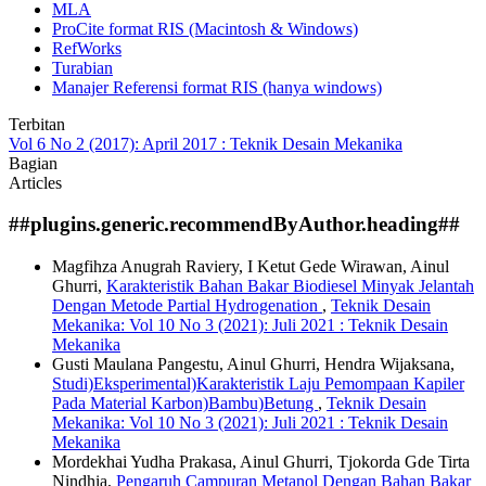
MLA
ProCite format RIS (Macintosh & Windows)
RefWorks
Turabian
Manajer Referensi format RIS (hanya windows)
Terbitan
Vol 6 No 2 (2017): April 2017 : Teknik Desain Mekanika
Bagian
Articles
##plugins.generic.recommendByAuthor.heading##
Magfihza Anugrah Raviery, I Ketut Gede Wirawan, Ainul
Ghurri,
Karakteristik Bahan Bakar Biodiesel Minyak Jelantah
Dengan Metode Partial Hydrogenation
,
Teknik Desain
Mekanika: Vol 10 No 3 (2021): Juli 2021 : Teknik Desain
Mekanika
Gusti Maulana Pangestu, Ainul Ghurri, Hendra Wijaksana,
Studi)Eksperimental)Karakteristik Laju Pemompaan Kapiler
Pada Material Karbon)Bambu)Betung
,
Teknik Desain
Mekanika: Vol 10 No 3 (2021): Juli 2021 : Teknik Desain
Mekanika
Mordekhai Yudha Prakasa, Ainul Ghurri, Tjokorda Gde Tirta
Nindhia,
Pengaruh Campuran Metanol Dengan Bahan Bakar