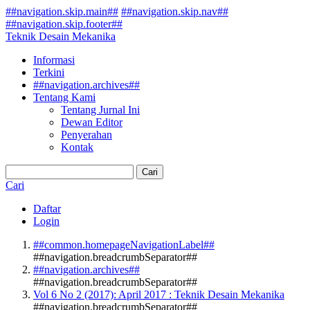
##navigation.skip.main##
##navigation.skip.nav##
##navigation.skip.footer##
Teknik Desain Mekanika
Informasi
Terkini
##navigation.archives##
Tentang Kami
Tentang Jurnal Ini
Dewan Editor
Penyerahan
Kontak
Cari
Cari
Daftar
Login
##common.homepageNavigationLabel##
##navigation.breadcrumbSeparator##
##navigation.archives##
##navigation.breadcrumbSeparator##
Vol 6 No 2 (2017): April 2017 : Teknik Desain Mekanika
##navigation.breadcrumbSeparator##