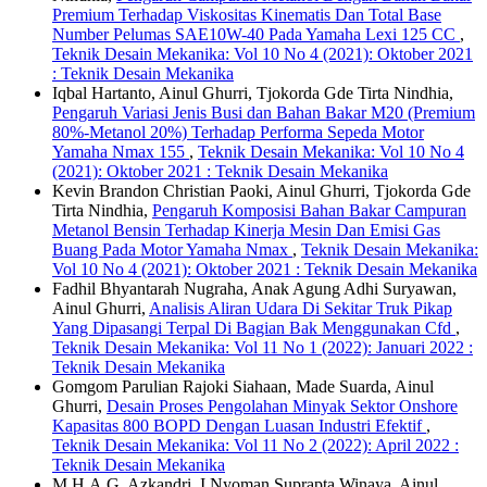
Premium Terhadap Viskositas Kinematis Dan Total Base
Number Pelumas SAE10W-40 Pada Yamaha Lexi 125 CC
,
Teknik Desain Mekanika: Vol 10 No 4 (2021): Oktober 2021
: Teknik Desain Mekanika
Iqbal Hartanto, Ainul Ghurri, Tjokorda Gde Tirta Nindhia,
Pengaruh Variasi Jenis Busi dan Bahan Bakar M20 (Premium
80%-Metanol 20%) Terhadap Performa Sepeda Motor
Yamaha Nmax 155
,
Teknik Desain Mekanika: Vol 10 No 4
(2021): Oktober 2021 : Teknik Desain Mekanika
Kevin Brandon Christian Paoki, Ainul Ghurri, Tjokorda Gde
Tirta Nindhia,
Pengaruh Komposisi Bahan Bakar Campuran
Metanol Bensin Terhadap Kinerja Mesin Dan Emisi Gas
Buang Pada Motor Yamaha Nmax
,
Teknik Desain Mekanika:
Vol 10 No 4 (2021): Oktober 2021 : Teknik Desain Mekanika
Fadhil Bhyantarah Nugraha, Anak Agung Adhi Suryawan,
Ainul Ghurri,
Analisis Aliran Udara Di Sekitar Truk Pikap
Yang Dipasangi Terpal Di Bagian Bak Menggunakan Cfd
,
Teknik Desain Mekanika: Vol 11 No 1 (2022): Januari 2022 :
Teknik Desain Mekanika
Gomgom Parulian Rajoki Siahaan, Made Suarda, Ainul
Ghurri,
Desain Proses Pengolahan Minyak Sektor Onshore
Kapasitas 800 BOPD Dengan Luasan Industri Efektif
,
Teknik Desain Mekanika: Vol 11 No 2 (2022): April 2022 :
Teknik Desain Mekanika
M.H.A.G. Azkandri, I Nyoman Suprapta Winaya, Ainul