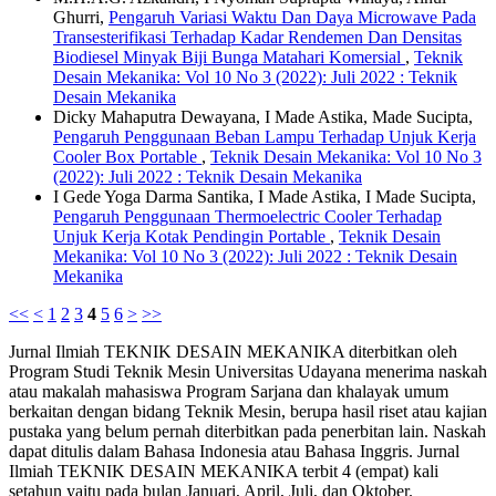
Ghurri,
Pengaruh Variasi Waktu Dan Daya Microwave Pada
Transesterifikasi Terhadap Kadar Rendemen Dan Densitas
Biodiesel Minyak Biji Bunga Matahari Komersial
,
Teknik
Desain Mekanika: Vol 10 No 3 (2022): Juli 2022 : Teknik
Desain Mekanika
Dicky Mahaputra Dewayana, I Made Astika, Made Sucipta,
Pengaruh Penggunaan Beban Lampu Terhadap Unjuk Kerja
Cooler Box Portable
,
Teknik Desain Mekanika: Vol 10 No 3
(2022): Juli 2022 : Teknik Desain Mekanika
I Gede Yoga Darma Santika, I Made Astika, I Made Sucipta,
Pengaruh Penggunaan Thermoelectric Cooler Terhadap
Unjuk Kerja Kotak Pendingin Portable
,
Teknik Desain
Mekanika: Vol 10 No 3 (2022): Juli 2022 : Teknik Desain
Mekanika
<<
<
1
2
3
4
5
6
>
>>
Jurnal Ilmiah TEKNIK DESAIN MEKANIKA diterbitkan oleh
Program Studi Teknik Mesin Universitas Udayana menerima naskah
atau makalah mahasiswa Program Sarjana dan khalayak umum
berkaitan dengan bidang Teknik Mesin, berupa hasil riset atau kajian
pustaka yang belum pernah diterbitkan pada penerbitan lain. Naskah
dapat ditulis dalam Bahasa Indonesia atau Bahasa Inggris. Jurnal
Ilmiah TEKNIK DESAIN MEKANIKA terbit 4 (empat) kali
setahun yaitu pada bulan Januari, April, Juli, dan Oktober.