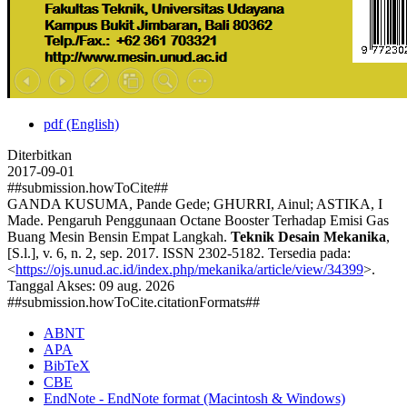
pdf (English)
Diterbitkan
2017-09-01
##submission.howToCite##
GANDA KUSUMA, Pande Gede; GHURRI, Ainul; ASTIKA, I
Made. Pengaruh Penggunaan Octane Booster Terhadap Emisi Gas
Buang Mesin Bensin Empat Langkah.
Teknik Desain Mekanika
,
[S.l.], v. 6, n. 2, sep. 2017. ISSN 2302-5182. Tersedia pada:
<
https://ojs.unud.ac.id/index.php/mekanika/article/view/34399
>.
Tanggal Akses: 09 aug. 2026
##submission.howToCite.citationFormats##
ABNT
APA
BibTeX
CBE
EndNote - EndNote format (Macintosh & Windows)