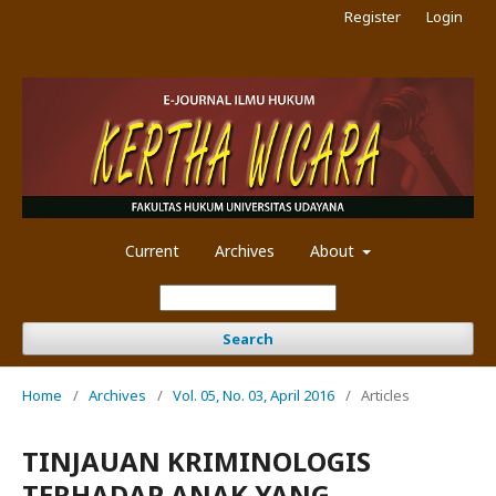
Register
Login
Current
Archives
About
Search
Home
/
Archives
/
Vol. 05, No. 03, April 2016
/
Articles
TINJAUAN KRIMINOLOGIS
TERHADAP ANAK YANG