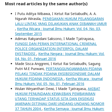
Most read articles by the same author(s)
I Putu Aditya Wibawa, I Ketut Rai Setiabudhi, A. A.
Ngurah Wirasila,
PENEGAKAN HUKUM PELANGGARAN
LALU LINTAS YANG DILAKUKAN ANAK DIBAWAH UMUR
,
Kertha Wicara : Journal Ilmu Hukum: Vol. 04, No. 03,
September 2015
Adimas Rakyandani Saksono, I Made Tjatrayasa,
FUNGSI DAN PERAN INTERNATIONAL CRIMINAL
POLICE ORGANIZATION-INTERPOL DALAM
EKSTRADISI
,
Kertha Negara : Journal Ilmu Hukum: Vol.
04, No. 01, Februari 2016
Made Sisca Anggreni, I Ketut Rai Setiabudhi, Sagung
Putri M.E Purwani,
PERTANGGUNGJAWABAN PIDANA
PELAKU TINDAK PIDANA EKSIBISIONISME DALAM
HUKUM PIDANA INDONESIA
,
Kertha Wicara : Journal
Ilmu Hukum: Vol. 05, No. 01, Februari 2016
Wulan Wiryanthari Dewi, I Made Tjatrayasa,
AKIBAT
HUKUM PENUNDAAN KEWAJIBAN PEMBAYARAN
UTANG TERHADAP STATUS SITA DAN EKSEKUSI
JAMINAN DITINJAU DARI UNDANG-UNDANG NOMOR
37 TAHUN 2004
,
Kertha Semaya : Journal Ilmu Hukum: