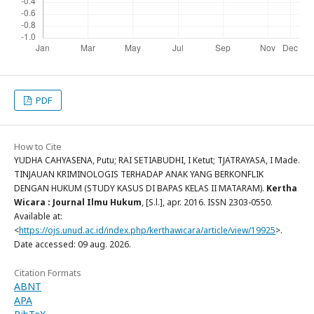
PDF
How to Cite
YUDHA CAHYASENA, Putu; RAI SETIABUDHI, I Ketut; TJATRAYASA, I Made.
TINJAUAN KRIMINOLOGIS TERHADAP ANAK YANG BERKONFLIK
DENGAN HUKUM (STUDY KASUS DI BAPAS KELAS II MATARAM).
Kertha
Wicara : Journal Ilmu Hukum
, [S.l.], apr. 2016. ISSN 2303-0550.
Available at:
<
https://ojs.unud.ac.id/index.php/kerthawicara/article/view/19925
>.
Date accessed: 09 aug. 2026.
Citation Formats
ABNT
APA