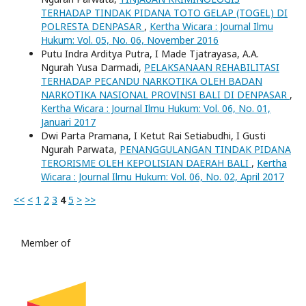
TERHADAP TINDAK PIDANA TOTO GELAP (TOGEL) DI
POLRESTA DENPASAR
,
Kertha Wicara : Journal Ilmu
Hukum: Vol. 05, No. 06, November 2016
Putu Indra Arditya Putra, I Made Tjatrayasa, A.A.
Ngurah Yusa Darmadi,
PELAKSANAAN REHABILITASI
TERHADAP PECANDU NARKOTIKA OLEH BADAN
NARKOTIKA NASIONAL PROVINSI BALI DI DENPASAR
,
Kertha Wicara : Journal Ilmu Hukum: Vol. 06, No. 01,
Januari 2017
Dwi Parta Pramana, I Ketut Rai Setiabudhi, I Gusti
Ngurah Parwata,
PENANGGULANGAN TINDAK PIDANA
TERORISME OLEH KEPOLISIAN DAERAH BALI
,
Kertha
Wicara : Journal Ilmu Hukum: Vol. 06, No. 02, April 2017
<<
<
1
2
3
4
5
>
>>
Member of