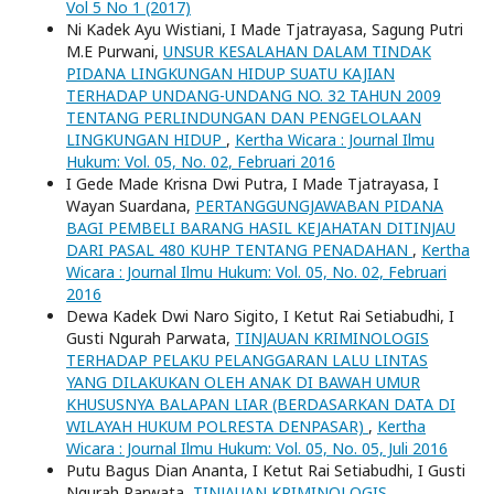
Vol 5 No 1 (2017)
Ni Kadek Ayu Wistiani, I Made Tjatrayasa, Sagung Putri
M.E Purwani,
UNSUR KESALAHAN DALAM TINDAK
PIDANA LINGKUNGAN HIDUP SUATU KAJIAN
TERHADAP UNDANG-UNDANG NO. 32 TAHUN 2009
TENTANG PERLINDUNGAN DAN PENGELOLAAN
LINGKUNGAN HIDUP
,
Kertha Wicara : Journal Ilmu
Hukum: Vol. 05, No. 02, Februari 2016
I Gede Made Krisna Dwi Putra, I Made Tjatrayasa, I
Wayan Suardana,
PERTANGGUNGJAWABAN PIDANA
BAGI PEMBELI BARANG HASIL KEJAHATAN DITINJAU
DARI PASAL 480 KUHP TENTANG PENADAHAN
,
Kertha
Wicara : Journal Ilmu Hukum: Vol. 05, No. 02, Februari
2016
Dewa Kadek Dwi Naro Sigito, I Ketut Rai Setiabudhi, I
Gusti Ngurah Parwata,
TINJAUAN KRIMINOLOGIS
TERHADAP PELAKU PELANGGARAN LALU LINTAS
YANG DILAKUKAN OLEH ANAK DI BAWAH UMUR
KHUSUSNYA BALAPAN LIAR (BERDASARKAN DATA DI
WILAYAH HUKUM POLRESTA DENPASAR)
,
Kertha
Wicara : Journal Ilmu Hukum: Vol. 05, No. 05, Juli 2016
Putu Bagus Dian Ananta, I Ketut Rai Setiabudhi, I Gusti
Ngurah Parwata,
TINJAUAN KRIMINOLOGIS