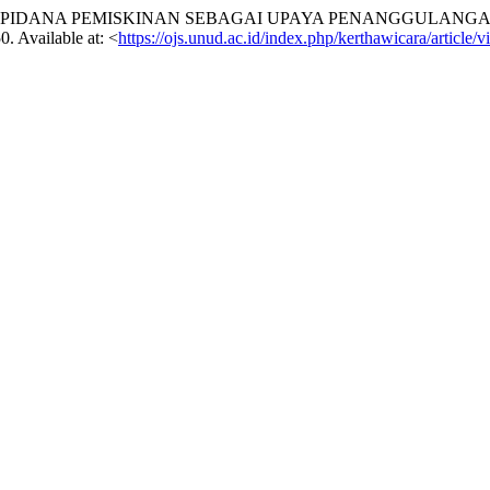
 SANKSI PIDANA PEMISKINAN SEBAGAI UPAYA PENANGGULAN
0. Available at: <
https://ojs.unud.ac.id/index.php/kerthawicara/article