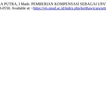
WALESA PUTRA, I Made. PEMBERIAN KOMPENSASI SEBAGA
3-0550. Available at: <
https://ojs.unud.ac.id/index.php/kerthawicara/ar