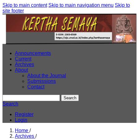
Skip to main content
Skip to main navigation menu
Skip to
site footer
Announcements
Current
Archives
About
About the Journal
Submissions
Contact
Search
Search
Register
Login
Home
/
Archives
/