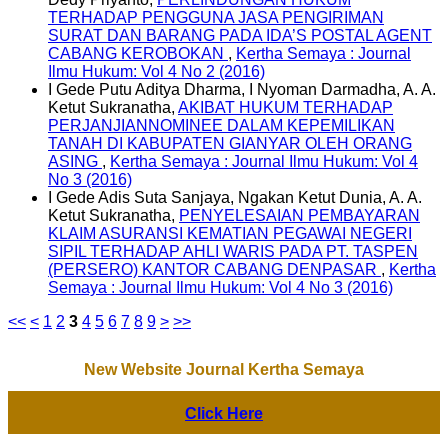
TERHADAP PENGGUNA JASA PENGIRIMAN
SURAT DAN BARANG PADA IDA’S POSTAL AGENT
CABANG KEROBOKAN
,
Kertha Semaya : Journal
Ilmu Hukum: Vol 4 No 2 (2016)
I Gede Putu Aditya Dharma, I Nyoman Darmadha, A. A.
Ketut Sukranatha,
AKIBAT HUKUM TERHADAP
PERJANJIANNOMINEE DALAM KEPEMILIKAN
TANAH DI KABUPATEN GIANYAR OLEH ORANG
ASING
,
Kertha Semaya : Journal Ilmu Hukum: Vol 4
No 3 (2016)
I Gede Adis Suta Sanjaya, Ngakan Ketut Dunia, A. A.
Ketut Sukranatha,
PENYELESAIAN PEMBAYARAN
KLAIM ASURANSI KEMATIAN PEGAWAI NEGERI
SIPIL TERHADAP AHLI WARIS PADA PT. TASPEN
(PERSERO) KANTOR CABANG DENPASAR
,
Kertha
Semaya : Journal Ilmu Hukum: Vol 4 No 3 (2016)
<<
<
1
2
3
4
5
6
7
8
9
>
>>
New Website Journal Kertha Semaya
Click Here