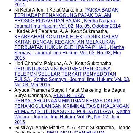
2014
Ni Ketut Arfeni, I Ketut Markeling,
PAKSA BADAN
TERHADAP PENANGGUNG PAJAK DALAM
PROSES PENAGIHAN PAJAK
,
Kertha Negara :
Journal Ilmu Hukum: Vol. 02, No. 05, Oktober 2014
I Kadek Ari Pebriarta, A. A. Ketut Sukranatha,
KEABSAHAN KONTRAK ELEKTRONIK DALAM
KAITAN DENGAN KECAKAPAN MELAKUKAN
PERBUATAN HUKUM OLEH PARA PIHAK
,
Kertha
Semaya : Journal Ilmu Hukum: Vol. 03, No. 03, Mei
2015
Hari Chandra Palguna, A. A. Ketut Sukranatha,
PERLINDUNGAN KONSUMEN PENGGUNA
TELEPON SELULAR TERKAIT PENYEDOTAN
PULSA
,
Kertha Semaya : Journal Ilmu Hukum: Vol. 03,
No. 03, Mei 2015
Aryuda Pramana Surya, I Ketut Markeling, Ida Bagus
Surya Darmajaya,
PENERTIBAN
PENYALAHGUNAAN MINUMAN KERAS DALAM
PENANGGULANGAN KRIMINALITAS DI KALANGAN
REMAJA ( STUDI KASUS DI POLDA NUSRA)
,
Kertha
Wicara : Journal Ilmu Hukum: Vol. 05, No. 02, Juni
2015
Gusti Ayu Angie Martika, A. A. Ketut Sukranatha, I Made
Dedy Priyanto,
PERLINDUNGAN HUKUM