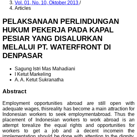
Vol. 01, No. 10, Oktober 2013
/
Articles
PELAKSANAAN PERLINDUNGAN
HUKUM PEKERJA PADA KAPAL
PESIAR YANG DISALURKAN
MELALUI PT. WATERFRONT DI
DENPASAR
Sagung Istri Mas Mahadiani
I Ketut Markeling
A. A. Ketut Sukranatha
Abstract
Employment opportunities abroad are still open with
adequate wages, thisreality has become a main attraction for
Indonesian workers to seek employmentabroad. Thus the
placement of Indonesian workers to work abroad is an
attempt torealize the equal rights and opportunities for
workers to get a job and a decent incomein the
implementation should be done with attention to the dignity,