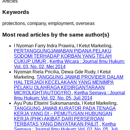
Articles
Keywords
protections, company, employment, overseas
Most read articles by the same author(s)
I Nyoman Farry Indra Prawira, I Ketut Markeling,
PERTANGGUNGJAWABAN PIDANA PELAKU
SODOMI TERHADAP KORBAN YANG TELAH
CUKUP UMUR
,
Kertha Wicara : Journal Ilmu Hukum:
Vol. 03, No. 02, Mei 2014
Nyoman Riela Pricilia, Dewa Gde Rudy, I Ketut
Markeling,
TANGGUNG JAWAB PROVIDER DALAM
HAL TERJADI KECELAKAAN YANG MENIMPA
PELAKU OLAHRAGA KEDIRGANTARAAN
MICROLIGHT/AUTOGYRO
,
Kertha Semaya : Journal
Ilmu Hukum: Vol. 02, No. 05, Juli 2014
Ayu Putu Eltarini Suksmananda, I Ketut Markeling,
TANGGUNG JAWAB KURATOR PADA TENAGA
KERJA YANG DI – PEMUTUSAN HUBUNGAN
KERJA (PHK) AKIBAT DARI PERSEROAN
TERBATAS YANG DINYATAKAN PAILIT
,
Kertha
Semaya : Journal Ilmu Hukum: Vol. 02, No. 05, Juli