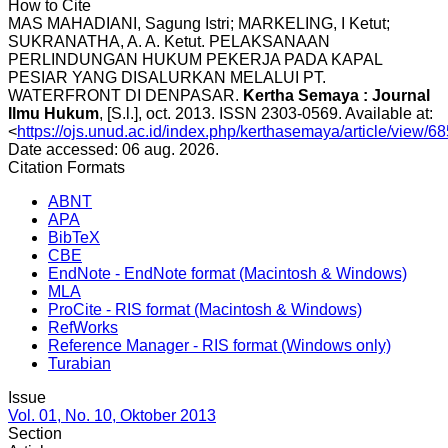
How to Cite
MAS MAHADIANI, Sagung Istri; MARKELING, I Ketut;
SUKRANATHA, A. A. Ketut. PELAKSANAAN
PERLINDUNGAN HUKUM PEKERJA PADA KAPAL
PESIAR YANG DISALURKAN MELALUI PT.
WATERFRONT DI DENPASAR.
Kertha Semaya : Journal
Ilmu Hukum
, [S.l.], oct. 2013. ISSN 2303-0569. Available at:
<
https://ojs.unud.ac.id/index.php/kerthasemaya/article/view/6
Date accessed: 06 aug. 2026.
Citation Formats
ABNT
APA
BibTeX
CBE
EndNote - EndNote format (Macintosh & Windows)
MLA
ProCite - RIS format (Macintosh & Windows)
RefWorks
Reference Manager - RIS format (Windows only)
Turabian
Issue
Vol. 01, No. 10, Oktober 2013
Section