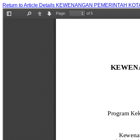
Return to Article Details
KEWENANGAN PEMERINTAH KOTA