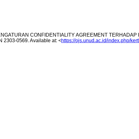
ovy. PENGATURAN CONFIDENTIALITY AGREEMENT TERHAD
ISSN 2303-0569. Available at: <
https://ojs.unud.ac.id/index.php/ke