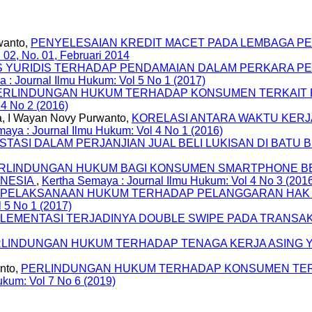
wanto,
PENYELESAIAN KREDIT MACET PADA LEMBAGA PE
 02, No. 01, Februari 2014
S YURIDIS TERHADAP PENDAMAIAN DALAM PERKARA P
 : Journal Ilmu Hukum: Vol 5 No 1 (2017)
ERLINDUNGAN HUKUM TERHADAP KONSUMEN TERKAIT P
 4 No 2 (2016)
, I Wayan Novy Purwanto,
KORELASI ANTARA WAKTU KERJ
aya : Journal Ilmu Hukum: Vol 4 No 1 (2016)
TASI DALAM PERJANJIAN JUAL BELI LUKISAN DI BATU
RLINDUNGAN HUKUM BAGI KONSUMEN SMARTPHONE BE
ONESIA
,
Kertha Semaya : Journal Ilmu Hukum: Vol 4 No 3 (201
PELAKSANAAN HUKUM TERHADAP PELANGGARAN HAK CI
 5 No 1 (2017)
PLEMENTASI TERJADINYA DOUBLE SWIPE PADA TRANSAK
LINDUNGAN HUKUM TERHADAP TENAGA KERJA ASING Y
nto,
PERLINDUNGAN HUKUM TERHADAP KONSUMEN TER
ukum: Vol 7 No 6 (2019)