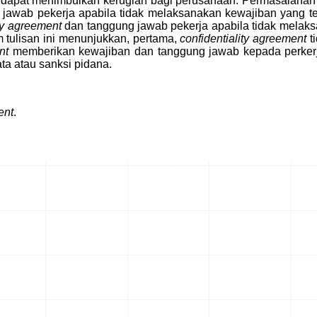
 dapat menimbulkan kerugian bagi perusahaan. Permasalahan
wab pekerja apabila tidak melaksanakan kewajiban yang te
ity agreement
dan tanggung jawab pekerja apabila tidak mela
m tulisan ini menunjukkan, pertama,
confidentiality agreement
ti
nt
memberikan kewajiban dan tanggung jawab kepada perkerja
ta atau sanksi pidana.
ent
.