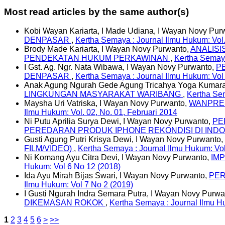
Most read articles by the same author(s)
Kobi Wayan Kariarta, I Made Udiana, I Wayan Novy Pur
DENPASAR
,
Kertha Semaya : Journal Ilmu Hukum: Vol.
Brody Made Kariarta, I Wayan Novy Purwanto,
ANALISI
PENDEKATAN HUKUM PERKAWINAN
,
Kertha Semaya
I Gst. Ag. Ngr. Nata Wibawa, I Wayan Novy Purwanto,
P
DENPASAR
,
Kertha Semaya : Journal Ilmu Hukum: Vol
Anak Agung Ngurah Gede Agung Tricahya Yoga Kumara
LINGKUNGAN MASYARAKAT WARIBANG
,
Kertha Sem
Maysha Uri Vatriska, I Wayan Novy Purwanto,
WANPRES
Ilmu Hukum: Vol. 02, No. 01, Februari 2014
Ni Putu Aprilia Surya Dewi, I Wayan Novy Purwanto,
PE
PEREDARAN PRODUK IPHONE REKONDISI DI IND
Gusti Agung Putri Krisya Dewi, I Wayan Novy Purwanto,
FILM/VIDEO)
,
Kertha Semaya : Journal Ilmu Hukum: Vol
Ni Komang Ayu Citra Devi, I Wayan Novy Purwanto,
IM
Hukum: Vol 6 No 12 (2018)
Ida Ayu Mirah Bijas Swari, I Wayan Novy Purwanto,
PER
Ilmu Hukum: Vol 7 No 2 (2019)
I Gusti Ngurah Indra Semara Putra, I Wayan Novy Purwa
DIKEMASAN ROKOK
,
Kertha Semaya : Journal Ilmu H
1
2
3
4
5
6
>
>>