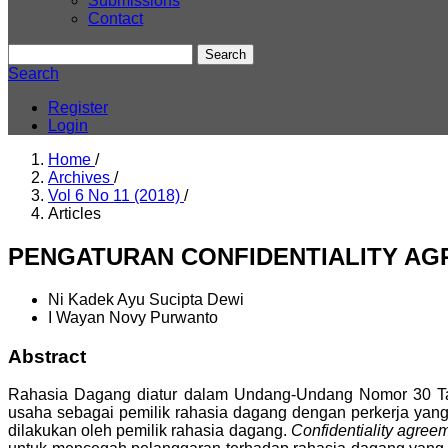
Submissions
Contact
Search
Search
Register
Login
Home
/
Archives
/
Vol 6 No 11 (2018)
/
Articles
PENGATURAN CONFIDENTIALITY A
Ni Kadek Ayu Sucipta Dewi
I Wayan Novy Purwanto
Abstract
Rahasia Dagang diatur dalam Undang-Undang Nomor 30 T
usaha sebagai pemilik rahasia dagang dengan perkerja yan
dilakukan oleh pemilik rahasia dagang.
Confidentiality agree