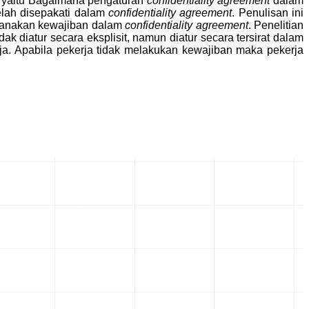
 yaitu Bagaimana pengaturan
confidentiality agreement
dalam
lah disepakati dalam
confidentiality agreement
. Penulisan ini
ksanakan kewajiban dalam
confidentiality agreement
. Penelitian
dak diatur secara eksplisit, namun diatur secara tersirat dalam
. Apabila pekerja tidak melakukan kewajiban maka pekerja