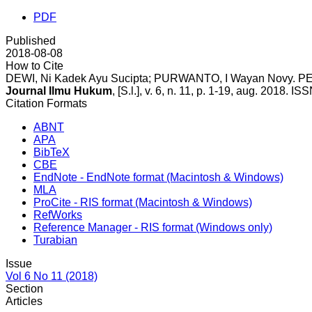
PDF
Published
2018-08-08
How to Cite
DEWI, Ni Kadek Ayu Sucipta; PURWANTO, I Wayan N
Journal Ilmu Hukum
, [S.l.], v. 6, n. 11, p. 1-19, aug. 2018. 
Citation Formats
ABNT
APA
BibTeX
CBE
EndNote - EndNote format (Macintosh & Windows)
MLA
ProCite - RIS format (Macintosh & Windows)
RefWorks
Reference Manager - RIS format (Windows only)
Turabian
Issue
Vol 6 No 11 (2018)
Section
Articles