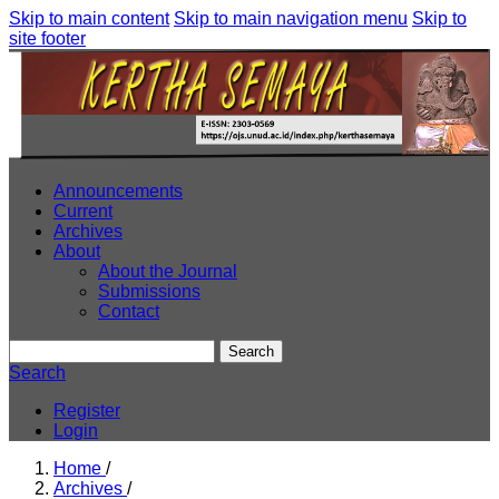
Skip to main content
Skip to main navigation menu
Skip to
site footer
Announcements
Current
Archives
About
About the Journal
Submissions
Contact
Search
Search
Register
Login
Home
/
Archives
/