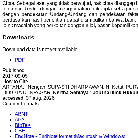
Cipta. Sebagai aset yang tidak berwujud, hak cipta dianggap 
pinjaman kredit dengan menggunakan hak cipta sebagai obje
dengan pendekatan Undang-Undang dan pendekatan fakta.
berdasarkan hasil penelitian dapat disimpulkan bahwa ban
lain : masalah yang berkaitan dengan nilai, pasar, kepemilik
Downloads
Download data is not yet available.
PDF
Published
2017-09-05
How to Cite
ARTANA, I Nengah; SUPASTI DHARMAWAN, Ni Ketut; 
DI KOTA DENPASAR.
Kertha Semaya : Journal Ilmu Huku
accessed: 07 aug. 2026.
Citation Formats
ABNT
APA
BibTeX
CBE
EndNote - EndNote format (Macintosh & Windows)