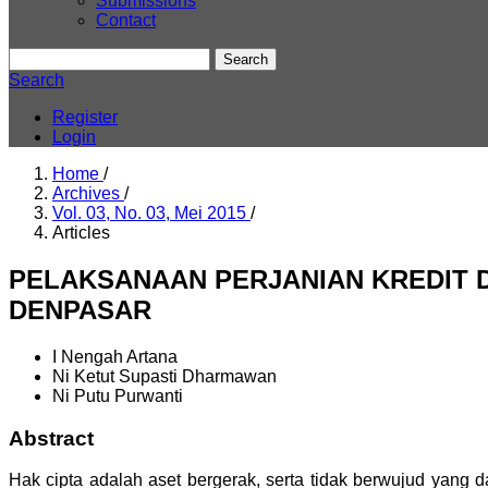
Submissions
Contact
Search
Search
Register
Login
Home
/
Archives
/
Vol. 03, No. 03, Mei 2015
/
Articles
PELAKSANAAN PERJANIAN KREDIT 
DENPASAR
I Nengah Artana
Ni Ketut Supasti Dharmawan
Ni Putu Purwanti
Abstract
Hak cipta adalah aset bergerak, serta tidak berwujud yan