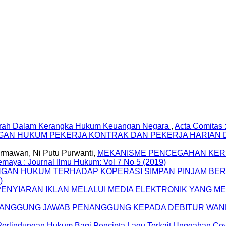
erah Dalam Kerangka Hukum Keuangan Negara
,
Acta Comitas 
GAN HUKUM PEKERJA KONTRAK DAN PEKERJA HARIAN
armawan, Ni Putu Purwanti,
MEKANISME PENCEGAHAN KER
emaya : Journal Ilmu Hukum: Vol 7 No 5 (2019)
GAN HUKUM TERHADAP KOPERASI SIMPAN PINJAM BER
)
PENYIARAN IKLAN MELALUI MEDIA ELEKTRONIK YANG
ANGGUNG JAWAB PENANGGUNG KEPADA DEBITUR WANP
erlindungan Hukum Bagi Pencipta Lagu Terkait Unggahan Cov