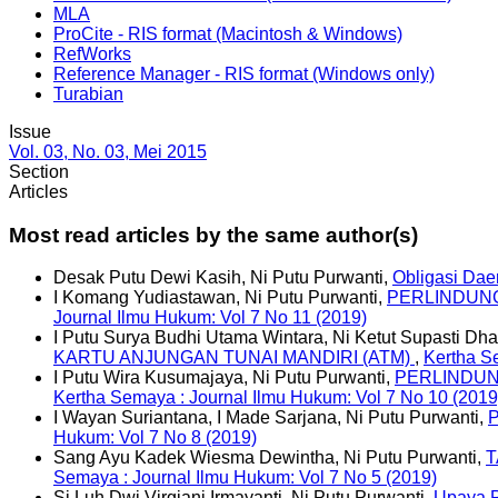
MLA
ProCite - RIS format (Macintosh & Windows)
RefWorks
Reference Manager - RIS format (Windows only)
Turabian
Issue
Vol. 03, No. 03, Mei 2015
Section
Articles
Most read articles by the same author(s)
Desak Putu Dewi Kasih, Ni Putu Purwanti,
Obligasi Da
I Komang Yudiastawan, Ni Putu Purwanti,
PERLINDUN
Journal Ilmu Hukum: Vol 7 No 11 (2019)
I Putu Surya Budhi Utama Wintara, Ni Ketut Supasti Dh
KARTU ANJUNGAN TUNAI MANDIRI (ATM)
,
Kertha S
I Putu Wira Kusumajaya, Ni Putu Purwanti,
PERLINDUN
Kertha Semaya : Journal Ilmu Hukum: Vol 7 No 10 (2019
I Wayan Suriantana, I Made Sarjana, Ni Putu Purwanti,
Hukum: Vol 7 No 8 (2019)
Sang Ayu Kadek Wiesma Dewintha, Ni Putu Purwanti,
T
Semaya : Journal Ilmu Hukum: Vol 7 No 5 (2019)
Si Luh Dwi Virgiani Irmayanti, Ni Putu Purwanti,
Upaya P