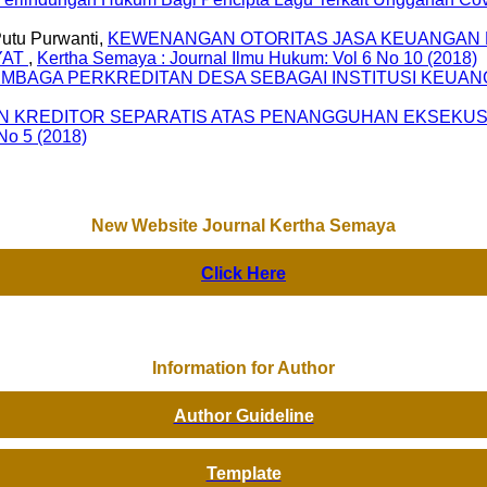
Putu Purwanti,
KEWENANGAN OTORITAS JASA KEUANGAN 
YAT
,
Kertha Semaya : Journal Ilmu Hukum: Vol 6 No 10 (2018)
EMBAGA PERKREDITAN DESA SEBAGAI INSTITUSI KEUA
 KREDITOR SEPARATIS ATAS PENANGGUHAN EKSEKUSI 
No 5 (2018)
New Website Journal Kertha Semaya
Click Here
Information for Author
Author Guideline
Template