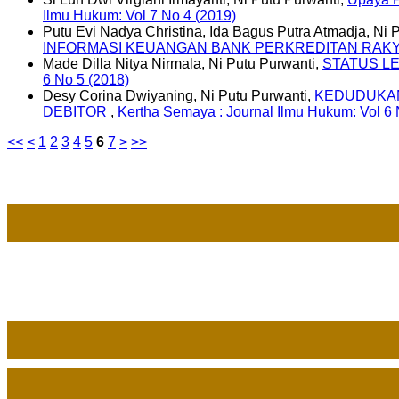
Ilmu Hukum: Vol 7 No 4 (2019)
Putu Evi Nadya Christina, Ida Bagus Putra Atmadja, Ni 
INFORMASI KEUANGAN BANK PERKREDITAN RAK
Made Dilla Nitya Nirmala, Ni Putu Purwanti,
STATUS L
6 No 5 (2018)
Desy Corina Dwiyaning, Ni Putu Purwanti,
KEDUDUKAN
DEBITOR
,
Kertha Semaya : Journal Ilmu Hukum: Vol 6 
<<
<
1
2
3
4
5
6
7
>
>>