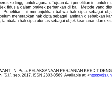
beresiko tinggi untuk agunan. Tujuan dari penelitian ini untu
k fidusia dalam praktek perbankan di bali. Metode yang digu
 Penelitian ini menunjukkan bahwa hak cipta sebagai obj
k belum menerapkan hak cipta sebagai jaminan disebabkan k
an, tambalan hak cipta otoritas sebagai objek keamanan dan ekse
PURWANTI, Ni Putu. PELAKSANAAN PERJANIAN KREDIT D
m
, [S.l.], sep. 2017. ISSN 2303-0569. Available at: <
https://ojs.