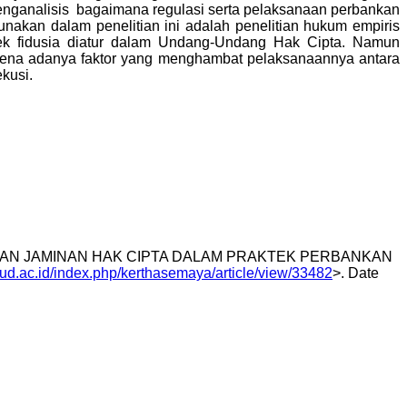
k menganalisis bagaimana regulasi serta pelaksanaan perbankan
nakan dalam penelitian ini adalah penelitian hukum empiris
ek fidusia diatur dalam Undang-Undang Hak Cipta. Namun
arena adanya faktor yang menghambat pelaksanaannya antara
kusi.
ENGAN JAMINAN HAK CIPTA DALAM PRAKTEK PERBANKAN
unud.ac.id/index.php/kerthasemaya/article/view/33482
>. Date