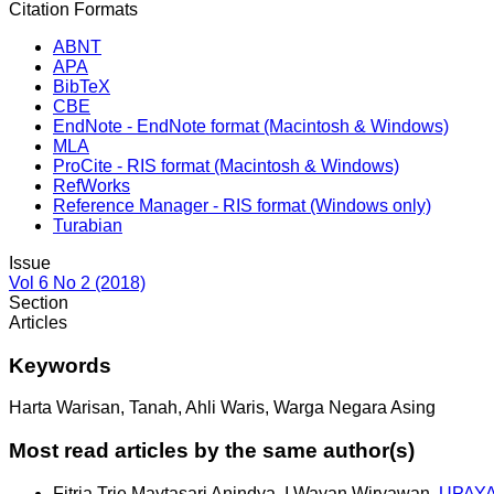
Citation Formats
ABNT
APA
BibTeX
CBE
EndNote - EndNote format (Macintosh & Windows)
MLA
ProCite - RIS format (Macintosh & Windows)
RefWorks
Reference Manager - RIS format (Windows only)
Turabian
Issue
Vol 6 No 2 (2018)
Section
Articles
Keywords
Harta Warisan, Tanah, Ahli Waris, Warga Negara Asing
Most read articles by the same author(s)
Fitria Trie Maytasari Anindya, I Wayan Wiryawan,
UPAYA