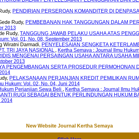
 Rudy,
PENDIRIAN PERSEROAN KOMANDITER DI DENPAS
 Gede Rudy,
PEMBEBANAN HAK TANGGUNGAN DALAM PERJ
er 2013
de Rudy,
TANGGUNG JAWAB PELAKU USAHA ATAS PENG
kum: Vol. 01, No. 08, September 2013
ng Wiratni Darmadi,
PENYELESAIAN SENGKETA KETERLAM
. TRI JAYA NASIONAL
,
Kertha Semaya : Journal Ilmu Hukum:
RIDIS MENGENAI PERSAINGAN USAHA ANTARA USAHA M
ktober 2013
YA PENGEMBANGAN SERTA PROSEDUR PERMOHONAN DES
 2014
udy,
PELAKSANAAN PERJANJIAN KREDIT PEMILIKAN RU
mu Hukum: Vol. 02, No. 04, Juni 2014
Hukum Perjanjian Sewa Beli
,
Kertha Semaya : Journal Ilmu Huk
ANTI RUGI SEBAGAI BENTUK PERLINDUNGAN HUKUM BAG
i 2014
New Website Journal Kertha Semaya