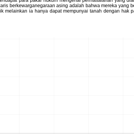
 pendapat para pakar hukum mengenai permasalahan yang diang
i waris berkewarganegaraan asing adalah bahwa mereka yang b
ik melainkan ia hanya dapat mempunyai tanah dengan hak pa