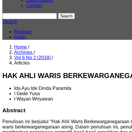
Submissions
Contact
Search
Search
Register
Login
Home
/
Archives
/
Vol 6 No 2 (2018)
/
Articles
HAK AHLI WARIS BERKEWARGANEG
Ida Ayu Ide Dinda Paramita
I Gede Yusa
I Wayan Wiryawan
Abstract
Penulisan ini berjudul “Hak Ahli Waris Berkewarganegaraan
waris berkewarganegaraan asing. Dalam penulisan ini, penul