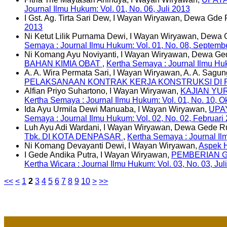
Journal Ilmu Hukum: Vol. 01, No. 06, Juli 2013
I Gst. Ag. Tirta Sari Dew, I Wayan Wiryawan, Dewa Gde
2013
Ni Ketut Lilik Purnama Dewi, I Wayan Wiryawan, Dewa
Semaya : Journal Ilmu Hukum: Vol. 01, No. 08, Septemb
Ni Komang Ayu Noviyanti, I Wayan Wiryawan, Dewa Ge
BAHAN KIMIA OBAT
,
Kertha Semaya : Journal Ilmu Hu
A. A. Wira Permata Sari, I Wayan Wiryawan, A. A. Sagu
PELAKSANAAN KONTRAK KERJA KONSTRUKSI DI PT
Alfian Priyo Suhartono, I Wayan Wiryawan,
KAJIAN YU
Kertha Semaya : Journal Ilmu Hukum: Vol. 01, No. 10, O
Ida Ayu Urmila Dewi Manuaba, I Wayan Wiryawan,
UPA
Semaya : Journal Ilmu Hukum: Vol. 02, No. 02, Februari
Luh Ayu Adi Wardani, I Wayan Wiryawan, Dewa Gede R
Tbk. DI KOTA DENPASAR
,
Kertha Semaya : Journal Il
Ni Komang Devayanti Dewi, I Wayan Wiryawan,
Aspek 
I Gede Andika Putra, I Wayan Wiryawan,
PEMBERIAN G
Kertha Wicara : Journal Ilmu Hukum: Vol. 03, No. 03, Jul
<<
<
1
2
3
4
5
6
7
8
9
10
>
>>