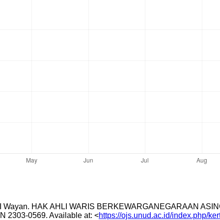
AWAN, I Wayan. HAK AHLI WARIS BERKEWARGANEGARAAN 
 ISSN 2303-0569. Available at: <
https://ojs.unud.ac.id/index.php/k