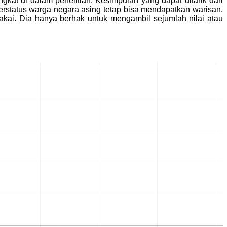
kat di dalam penelitian. Kesimpulan yang dapat ditarik dari
erstatus warga negara asing tetap bisa mendapatkan warisan.
kai. Dia hanya berhak untuk mengambil sejumlah nilai atau