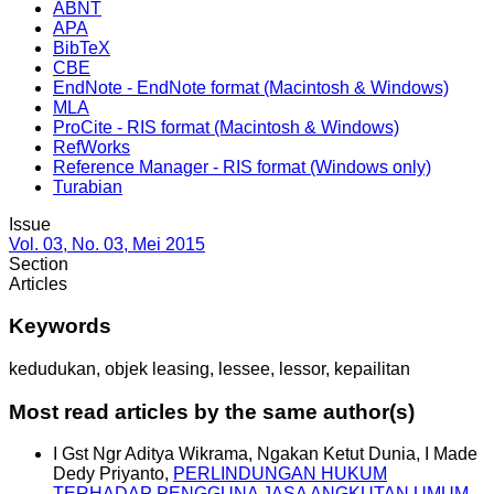
ABNT
APA
BibTeX
CBE
EndNote - EndNote format (Macintosh & Windows)
MLA
ProCite - RIS format (Macintosh & Windows)
RefWorks
Reference Manager - RIS format (Windows only)
Turabian
Issue
Vol. 03, No. 03, Mei 2015
Section
Articles
Keywords
kedudukan, objek leasing, lessee, lessor, kepailitan
Most read articles by the same author(s)
I Gst Ngr Aditya Wikrama, Ngakan Ketut Dunia, I Made
Dedy Priyanto,
PERLINDUNGAN HUKUM
TERHADAP PENGGUNA JASA ANGKUTAN UMUM