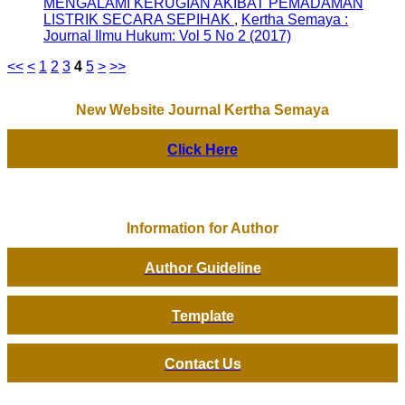
MENGALAMI KERUGIAN AKIBAT PEMADAMAN
LISTRIK SECARA SEPIHAK
,
Kertha Semaya :
Journal Ilmu Hukum: Vol 5 No 2 (2017)
<<
<
1
2
3
4
5
>
>>
New Website Journal Kertha Semaya
Click Here
Information for Author
Author Guideline
Template
Contact Us