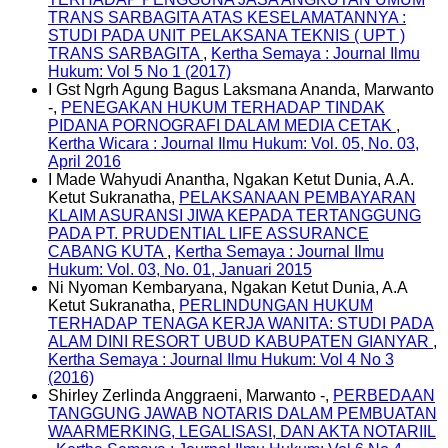
TRANS SARBAGITA ATAS KESELAMATANNYA :
STUDI PADA UNIT PELAKSANA TEKNIS ( UPT )
TRANS SARBAGITA
,
Kertha Semaya : Journal Ilmu
Hukum: Vol 5 No 1 (2017)
I Gst Ngrh Agung Bagus Laksmana Ananda, Marwanto
-,
PENEGAKAN HUKUM TERHADAP TINDAK
PIDANA PORNOGRAFI DALAM MEDIA CETAK
,
Kertha Wicara : Journal Ilmu Hukum: Vol. 05, No. 03,
April 2016
I Made Wahyudi Anantha, Ngakan Ketut Dunia, A.A.
Ketut Sukranatha,
PELAKSANAAN PEMBAYARAN
KLAIM ASURANSI JIWA KEPADA TERTANGGUNG
PADA PT. PRUDENTIAL LIFE ASSURANCE
CABANG KUTA
,
Kertha Semaya : Journal Ilmu
Hukum: Vol. 03, No. 01, Januari 2015
Ni Nyoman Kembaryana, Ngakan Ketut Dunia, A.A
Ketut Sukranatha,
PERLINDUNGAN HUKUM
TERHADAP TENAGA KERJA WANITA: STUDI PADA
ALAM DINI RESORT UBUD KABUPATEN GIANYAR
,
Kertha Semaya : Journal Ilmu Hukum: Vol 4 No 3
(2016)
Shirley Zerlinda Anggraeni, Marwanto -,
PERBEDAAN
TANGGUNG JAWAB NOTARIS DALAM PEMBUATAN
WAARMERKING, LEGALISASI, DAN AKTA NOTARIIL