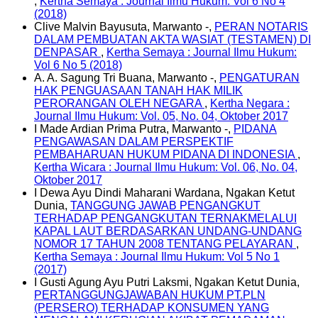
,
Kertha Semaya : Journal Ilmu Hukum: Vol 6 No 4
(2018)
Clive Malvin Bayusuta, Marwanto -,
PERAN NOTARIS
DALAM PEMBUATAN AKTA WASIAT (TESTAMEN) DI
DENPASAR
,
Kertha Semaya : Journal Ilmu Hukum:
Vol 6 No 5 (2018)
A. A. Sagung Tri Buana, Marwanto -,
PENGATURAN
HAK PENGUASAAN TANAH HAK MILIK
PERORANGAN OLEH NEGARA
,
Kertha Negara :
Journal Ilmu Hukum: Vol. 05, No. 04, Oktober 2017
I Made Ardian Prima Putra, Marwanto -,
PIDANA
PENGAWASAN DALAM PERSPEKTIF
PEMBAHARUAN HUKUM PIDANA DI INDONESIA
,
Kertha Wicara : Journal Ilmu Hukum: Vol. 06, No. 04,
Oktober 2017
I Dewa Ayu Dindi Maharani Wardana, Ngakan Ketut
Dunia,
TANGGUNG JAWAB PENGANGKUT
TERHADAP PENGANGKUTAN TERNAKMELALUI
KAPAL LAUT BERDASARKAN UNDANG-UNDANG
NOMOR 17 TAHUN 2008 TENTANG PELAYARAN
,
Kertha Semaya : Journal Ilmu Hukum: Vol 5 No 1
(2017)
I Gusti Agung Ayu Putri Laksmi, Ngakan Ketut Dunia,
PERTANGGUNGJAWABAN HUKUM PT.PLN
(PERSERO) TERHADAP KONSUMEN YANG