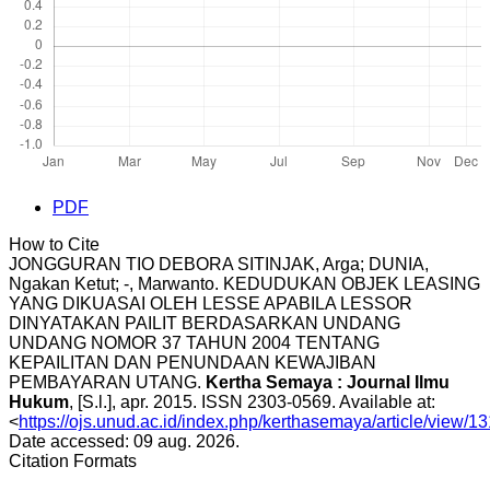
PDF
How to Cite
JONGGURAN TIO DEBORA SITINJAK, Arga; DUNIA,
Ngakan Ketut; -, Marwanto. KEDUDUKAN OBJEK LEASING
YANG DIKUASAI OLEH LESSE APABILA LESSOR
DINYATAKAN PAILIT BERDASARKAN UNDANG
UNDANG NOMOR 37 TAHUN 2004 TENTANG
KEPAILITAN DAN PENUNDAAN KEWAJIBAN
PEMBAYARAN UTANG.
Kertha Semaya : Journal Ilmu
Hukum
, [S.l.], apr. 2015. ISSN 2303-0569. Available at:
<
https://ojs.unud.ac.id/index.php/kerthasemaya/article/view/1
Date accessed: 09 aug. 2026.
Citation Formats