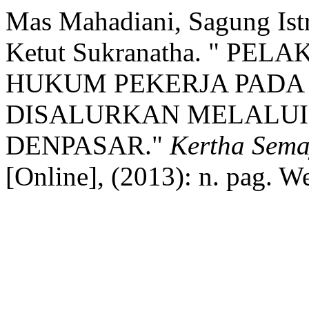
Mas Mahadiani, Sagung Istr
Ketut Sukranatha. " 
HUKUM PEKERJA PADA 
DISALURKAN MELALUI 
DENPASAR."
Kertha Sema
[Online], (2013): n. pag. W