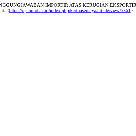
RTANGGUNGJAWABAN IMPORTIR ATAS KERUGIAN EKSPORTIR
at: <
https://ojs.unud.ac.id/index.php/kerthasemaya/article/view/5361
>.