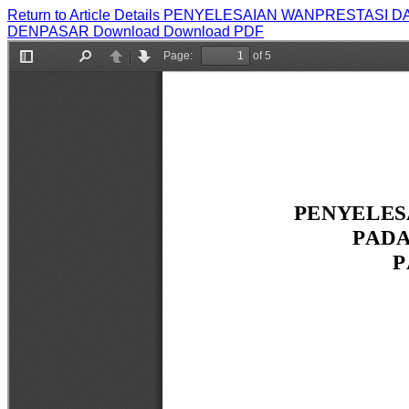
Return to Article Details
PENYELESAIAN WANPRESTASI DA
DENPASAR
Download
Download PDF