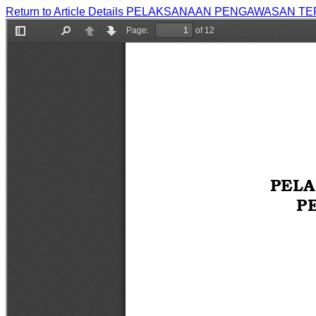
Return to Article Details
PELAKSANAAN PENGAWASAN TER