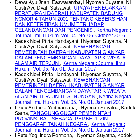
Dewa Ayu Jnani Easwaramba, I Nyoman Suyatna, Ni
Gusti Ayu Dyah Satyawati,
UPAYA PENEGAKKAN
PERATURAN DAERAH KABUPATEN BADUNG
NOMOR 4 TAHUN 2001 TENTANG KEBERSIHAN
DAN KETERTIBAN UMUM TERHADAP
GELANDANGAN DAN PENGEMIS
,
Kertha Negara :
Journal Ilmu Hukum: Vol. 04, No. 06, Oktober 2016
Kadek Novi Pitria Handayani, I Nyoman Suyatna, Ni
Gusti Ayu Dyah Satyawati,
KEWENANGAN
PEMERINTAH DAERAH KABUPATEN GIANYAR
DALAM PENGEMBANGAN DAYA TARIK WISATA
ALAM AIR TERJUN
,
Kertha Negara : Journal Ilmu
Hukum: Vol. 05, No. 01, Januari 2017
Kadek Novi Pitria Handayani, I Nyoman Suyatna, Ni
Gusti Ayu Dyah Satyawati,
KEWENANGAN
PEMERINTAH DAERAH KABUPATEN GIANYAR
DALAM PENGEMBANGAN DAYA TARIK WISATA
ALAM AIR TERJUN TEGENUNGAN
,
Kertha Negara :
Journal Ilmu Hukum: Vol. 05, No. 01, Januari 2017
I Putu Andhika Yudhiardana, I Nyoman Suyatna, Kadek
Sarna,
TANGGUNG GUGAT PEMERINTAH
PROVINSI BALI SEBAGAI PEMBERI IZIN
PENGGARAP TANAH NEGARA
,
Kertha Negara :
Journal Ilmu Hukum: Vol. 05, No. 01, Januari 2017
I Putu Yogi Indra Permana, I Nyoman Suyatna, Kadek