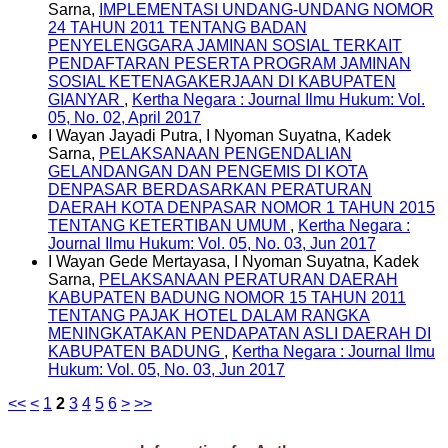
Sarna,
IMPLEMENTASI UNDANG-UNDANG NOMOR
24 TAHUN 2011 TENTANG BADAN
PENYELENGGARA JAMINAN SOSIAL TERKAIT
PENDAFTARAN PESERTA PROGRAM JAMINAN
SOSIAL KETENAGAKERJAAN DI KABUPATEN
GIANYAR
,
Kertha Negara : Journal Ilmu Hukum: Vol.
05, No. 02, April 2017
I Wayan Jayadi Putra, I Nyoman Suyatna, Kadek
Sarna,
PELAKSANAAN PENGENDALIAN
GELANDANGAN DAN PENGEMIS DI KOTA
DENPASAR BERDASARKAN PERATURAN
DAERAH KOTA DENPASAR NOMOR 1 TAHUN 2015
TENTANG KETERTIBAN UMUM
,
Kertha Negara :
Journal Ilmu Hukum: Vol. 05, No. 03, Jun 2017
I Wayan Gede Mertayasa, I Nyoman Suyatna, Kadek
Sarna,
PELAKSANAAN PERATURAN DAERAH
KABUPATEN BADUNG NOMOR 15 TAHUN 2011
TENTANG PAJAK HOTEL DALAM RANGKA
MENINGKATAKAN PENDAPATAN ASLI DAERAH DI
KABUPATEN BADUNG
,
Kertha Negara : Journal Ilmu
Hukum: Vol. 05, No. 03, Jun 2017
<<
<
1
2
3
4
5
6
>
>>