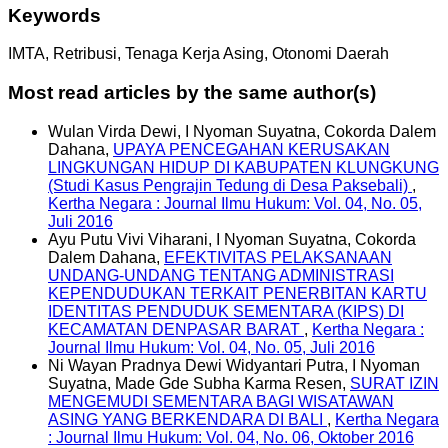
Keywords
IMTA, Retribusi, Tenaga Kerja Asing, Otonomi Daerah
Most read articles by the same author(s)
Wulan Virda Dewi, I Nyoman Suyatna, Cokorda Dalem
Dahana,
UPAYA PENCEGAHAN KERUSAKAN
LINGKUNGAN HIDUP DI KABUPATEN KLUNGKUNG
(Studi Kasus Pengrajin Tedung di Desa Paksebali)
,
Kertha Negara : Journal Ilmu Hukum: Vol. 04, No. 05,
Juli 2016
Ayu Putu Vivi Viharani, I Nyoman Suyatna, Cokorda
Dalem Dahana,
EFEKTIVITAS PELAKSANAAN
UNDANG-UNDANG TENTANG ADMINISTRASI
KEPENDUDUKAN TERKAIT PENERBITAN KARTU
IDENTITAS PENDUDUK SEMENTARA (KIPS) DI
KECAMATAN DENPASAR BARAT
,
Kertha Negara :
Journal Ilmu Hukum: Vol. 04, No. 05, Juli 2016
Ni Wayan Pradnya Dewi Widyantari Putra, I Nyoman
Suyatna, Made Gde Subha Karma Resen,
SURAT IZIN
MENGEMUDI SEMENTARA BAGI WISATAWAN
ASING YANG BERKENDARA DI BALI
,
Kertha Negara
: Journal Ilmu Hukum: Vol. 04, No. 06, Oktober 2016