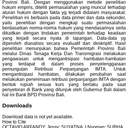
Povinsi Bali.
Dengan menggunakan metode penelitian
hukum empiris, diteliti permasalahan yang muncul terhadap
aturan hukum dengan fakta yg terjadi didalam masyarakat.
Penelitian ini berbasis pada data primer dan data sekunder,
yaitu penelitian dengan mengkaji suatu permasalahan
berdasarkan norma-norma hukum yang mendasarinya serta
dikaitkan dengan tindakan pemerintah terhadap keadaan
yang terjadi secara nyata di lapangan. Data-data yg
diperoleh dianalisis secara evaluatif dan deskriptif. Hasil
penelitian menunjukan bahwa
Pemerintah Provinsi Bali
melalui Dinas Tenaga Kerja Dan Transmigrasi melakukan
pengawasan untuk mengantisipasi hambatan-hambatan
yang terdapat di dalam proses penyelenggaraan
pemungutan Retribusi Perpanjangan IMTA. Untuk
mengantisipasi hambatan, dilakukan perubahan saat
melakukan penerimaan retribusi perpanjangan IMTA dengan
bentuk rupiah sesuai kurs yang berlaku pada saat
penyetoran di Bank yang ditunjuk oleh Gubernur Bali dalam
hal ini Bank BPD Provinsi Bali.
Downloads
Download data is not yet available.
How to Cite
OCTAVIO ARFANDY, Jessy; SUYATNA, I Nyoman; SUBHA