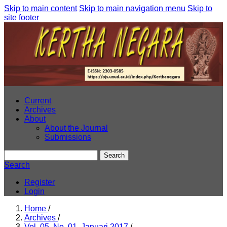
Skip to main content
Skip to main navigation menu
Skip to
site footer
Current
Archives
About
About the Journal
Submissions
Search
Search
Register
Login
Home
/
Archives
/
Vol. 05, No. 01, Januari 2017
/