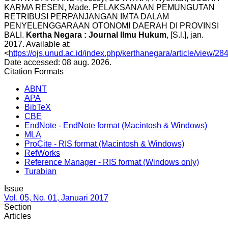
KARMA RESEN, Made. PELAKSANAAN PEMUNGUTAN
RETRIBUSI PERPANJANGAN IMTA DALAM
PENYELENGGARAAN OTONOMI DAERAH DI PROVINSI
BALI.
Kertha Negara : Journal Ilmu Hukum
, [S.l.], jan.
2017. Available at:
<
https://ojs.unud.ac.id/index.php/kerthanegara/article/view/28
Date accessed: 08 aug. 2026.
Citation Formats
ABNT
APA
BibTeX
CBE
EndNote - EndNote format (Macintosh & Windows)
MLA
ProCite - RIS format (Macintosh & Windows)
RefWorks
Reference Manager - RIS format (Windows only)
Turabian
Issue
Vol. 05, No. 01, Januari 2017
Section
Articles