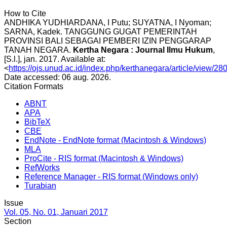
How to Cite
ANDHIKA YUDHIARDANA, I Putu; SUYATNA, I Nyoman;
SARNA, Kadek. TANGGUNG GUGAT PEMERINTAH
PROVINSI BALI SEBAGAI PEMBERI IZIN PENGGARAP
TANAH NEGARA.
Kertha Negara : Journal Ilmu Hukum
,
[S.l.], jan. 2017. Available at:
<
https://ojs.unud.ac.id/index.php/kerthanegara/article/view/28
Date accessed: 06 aug. 2026.
Citation Formats
ABNT
APA
BibTeX
CBE
EndNote - EndNote format (Macintosh & Windows)
MLA
ProCite - RIS format (Macintosh & Windows)
RefWorks
Reference Manager - RIS format (Windows only)
Turabian
Issue
Vol. 05, No. 01, Januari 2017
Section