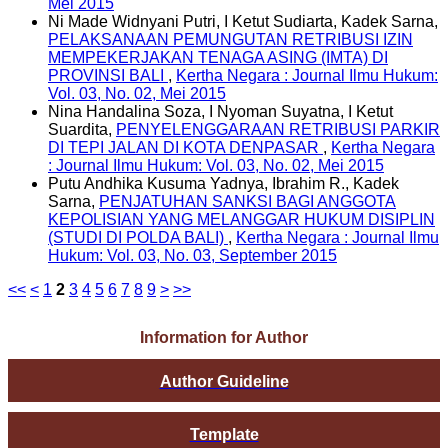
Mei 2015
Ni Made Widnyani Putri, I Ketut Sudiarta, Kadek Sarna,
PELAKSANAAN PEMUNGUTAN RETRIBUSI IZIN
MEMPEKERJAKAN TENAGA ASING (IMTA) DI
PROVINSI BALI
,
Kertha Negara : Journal Ilmu Hukum:
Vol. 03, No. 02, Mei 2015
Nina Handalina Soza, I Nyoman Suyatna, I Ketut
Suardita,
PENYELENGGARAAN RETRIBUSI PARKIR
DI TEPI JALAN DI KOTA DENPASAR
,
Kertha Negara
: Journal Ilmu Hukum: Vol. 03, No. 02, Mei 2015
Putu Andhika Kusuma Yadnya, Ibrahim R., Kadek
Sarna,
PENJATUHAN SANKSI BAGI ANGGOTA
KEPOLISIAN YANG MELANGGAR HUKUM DISIPLIN
(STUDI DI POLDA BALI)
,
Kertha Negara : Journal Ilmu
Hukum: Vol. 03, No. 03, September 2015
<<
<
1
2
3
4
5
6
7
8
9
>
>>
Information for Author
Author Guideline
Template