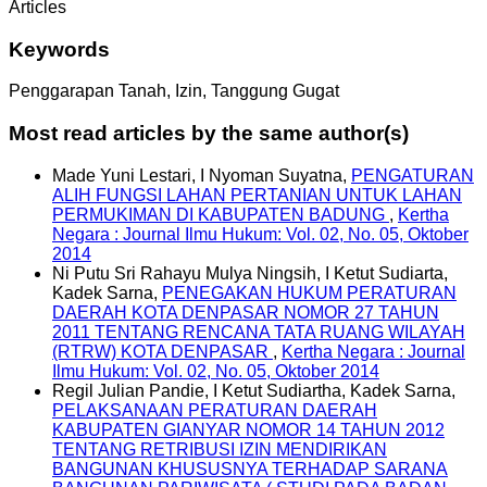
Articles
Keywords
Penggarapan Tanah, Izin, Tanggung Gugat
Most read articles by the same author(s)
Made Yuni Lestari, I Nyoman Suyatna,
PENGATURAN
ALIH FUNGSI LAHAN PERTANIAN UNTUK LAHAN
PERMUKIMAN DI KABUPATEN BADUNG
,
Kertha
Negara : Journal Ilmu Hukum: Vol. 02, No. 05, Oktober
2014
Ni Putu Sri Rahayu Mulya Ningsih, I Ketut Sudiarta,
Kadek Sarna,
PENEGAKAN HUKUM PERATURAN
DAERAH KOTA DENPASAR NOMOR 27 TAHUN
2011 TENTANG RENCANA TATA RUANG WILAYAH
(RTRW) KOTA DENPASAR
,
Kertha Negara : Journal
Ilmu Hukum: Vol. 02, No. 05, Oktober 2014
Regil Julian Pandie, I Ketut Sudiartha, Kadek Sarna,
PELAKSANAAN PERATURAN DAERAH
KABUPATEN GIANYAR NOMOR 14 TAHUN 2012
TENTANG RETRIBUSI IZIN MENDIRIKAN
BANGUNAN KHUSUSNYA TERHADAP SARANA