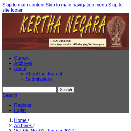
Skip to main content
Skip to main navigation menu
Skip to
site footer
Current
Archives
About
About the Journal
Submissions
Search
Search
Register
Login
Home
/
Archives
/
Vol. 05, No. 01, Januari 2017
/