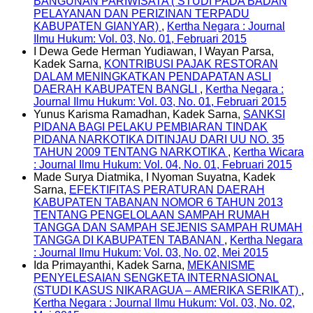
BANGUNAN PARIWISATA ( STUDI PADA BADAN
PELAYANAN DAN PERIZINAN TERPADU
KABUPATEN GIANYAR)
,
Kertha Negara : Journal
Ilmu Hukum: Vol. 03, No. 01, Februari 2015
I Dewa Gede Herman Yudiawan, I Wayan Parsa,
Kadek Sarna,
KONTRIBUSI PAJAK RESTORAN
DALAM MENINGKATKAN PENDAPATAN ASLI
DAERAH KABUPATEN BANGLI
,
Kertha Negara :
Journal Ilmu Hukum: Vol. 03, No. 01, Februari 2015
Yunus Karisma Ramadhan, Kadek Sarna,
SANKSI
PIDANA BAGI PELAKU PEMBIARAN TINDAK
PIDANA NARKOTIKA DITINJAU DARI UU NO. 35
TAHUN 2009 TENTANG NARKOTIKA
,
Kertha Wicara
: Journal Ilmu Hukum: Vol. 04, No. 01, Februari 2015
Made Surya Diatmika, I Nyoman Suyatna, Kadek
Sarna,
EFEKTIFITAS PERATURAN DAERAH
KABUPATEN TABANAN NOMOR 6 TAHUN 2013
TENTANG PENGELOLAAN SAMPAH RUMAH
TANGGA DAN SAMPAH SEJENIS SAMPAH RUMAH
TANGGA DI KABUPATEN TABANAN
,
Kertha Negara
: Journal Ilmu Hukum: Vol. 03, No. 02, Mei 2015
Ida Primayanthi, Kadek Sarna,
MEKANISME
PENYELESAIAN SENGKETA INTERNASIONAL
(STUDI KASUS NIKARAGUA – AMERIKA SERIKAT)
,
Kertha Negara : Journal Ilmu Hukum: Vol. 03, No. 02,