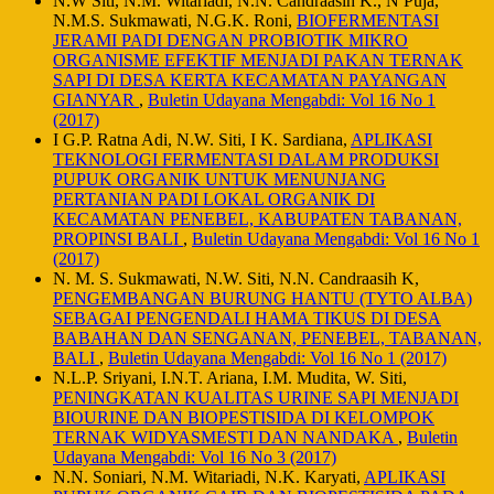
N.W Siti, N.M. Witariadi, N.N. Candraasih K., N Puja,
N.M.S. Sukmawati, N.G.K. Roni,
BIOFERMENTASI
JERAMI PADI DENGAN PROBIOTIK MIKRO
ORGANISME EFEKTIF MENJADI PAKAN TERNAK
SAPI DI DESA KERTA KECAMATAN PAYANGAN
GIANYAR
,
Buletin Udayana Mengabdi: Vol 16 No 1
(2017)
I G.P. Ratna Adi, N.W. Siti, I K. Sardiana,
APLIKASI
TEKNOLOGI FERMENTASI DALAM PRODUKSI
PUPUK ORGANIK UNTUK MENUNJANG
PERTANIAN PADI LOKAL ORGANIK DI
KECAMATAN PENEBEL, KABUPATEN TABANAN,
PROPINSI BALI
,
Buletin Udayana Mengabdi: Vol 16 No 1
(2017)
N. M. S. Sukmawati, N.W. Siti, N.N. Candraasih K,
PENGEMBANGAN BURUNG HANTU (TYTO ALBA)
SEBAGAI PENGENDALI HAMA TIKUS DI DESA
BABAHAN DAN SENGANAN, PENEBEL, TABANAN,
BALI
,
Buletin Udayana Mengabdi: Vol 16 No 1 (2017)
N.L.P. Sriyani, I.N.T. Ariana, I.M. Mudita, W. Siti,
PENINGKATAN KUALITAS URINE SAPI MENJADI
BIOURINE DAN BIOPESTISIDA DI KELOMPOK
TERNAK WIDYASMESTI DAN NANDAKA
,
Buletin
Udayana Mengabdi: Vol 16 No 3 (2017)
N.N. Soniari, N.M. Witariadi, N.K. Karyati,
APLIKASI