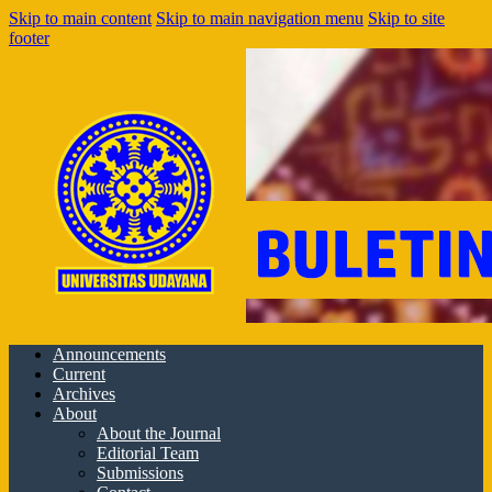
Skip to main content
Skip to main navigation menu
Skip to site
footer
Announcements
Current
Archives
About
About the Journal
Editorial Team
Submissions