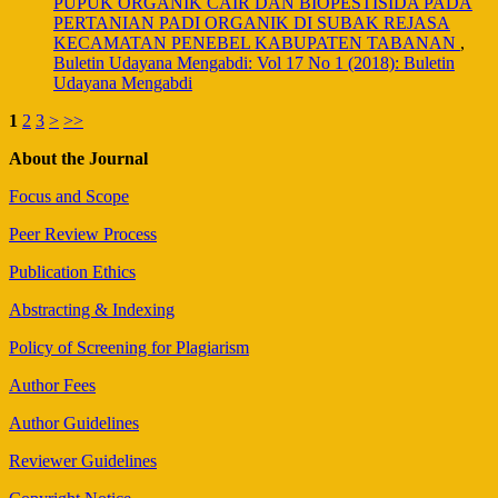
PUPUK ORGANIK CAIR DAN BIOPESTISIDA PADA
PERTANIAN PADI ORGANIK DI SUBAK REJASA
KECAMATAN PENEBEL KABUPATEN TABANAN
,
Buletin Udayana Mengabdi: Vol 17 No 1 (2018): Buletin
Udayana Mengabdi
1
2
3
>
>>
About the Journal
Focus and Scope
Peer Review Process
Publication Ethics
Abstracting & Indexing
Policy of Screening for Plagiarism
Author Fees
Author Guidelines
Reviewer Guidelines