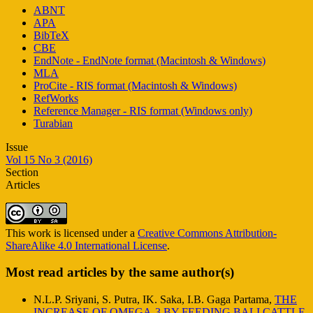
ABNT
APA
BibTeX
CBE
EndNote - EndNote format (Macintosh & Windows)
MLA
ProCite - RIS format (Macintosh & Windows)
RefWorks
Reference Manager - RIS format (Windows only)
Turabian
Issue
Vol 15 No 3 (2016)
Section
Articles
This work is licensed under a
Creative Commons Attribution-
ShareAlike 4.0 International License
.
Most read articles by the same author(s)
N.L.P. Sriyani, S. Putra, IK. Saka, I.B. Gaga Partama,
THE
INCREASE OF OMEGA-3 BY FEEDING BALI CATTLE