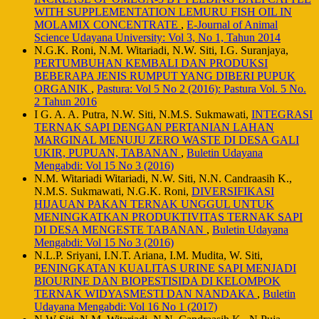
WITH SUPPLEMENTATION LEMURU FISH OIL IN
MOLAMIX CONCENTRATE
,
E-Journal of Animal
Science Udayana University: Vol 3, No 1, Tahun 2014
N.G.K. Roni, N.M. Witariadi, N.W. Siti, I.G. Suranjaya,
PERTUMBUHAN KEMBALI DAN PRODUKSI
BEBERAPA JENIS RUMPUT YANG DIBERI PUPUK
ORGANIK
,
Pastura: Vol 5 No 2 (2016): Pastura Vol. 5 No.
2 Tahun 2016
I G. A. A. Putra, N.W. Siti, N.M.S. Sukmawati,
INTEGRASI
TERNAK SAPI DENGAN PERTANIAN LAHAN
MARGINAL MENUJU ZERO WASTE DI DESA GALI
UKIR, PUPUAN, TABANAN
,
Buletin Udayana
Mengabdi: Vol 15 No 3 (2016)
N.M. Witariadi Witariadi, N.W. Siti, N.N. Candraasih K.,
N.M.S. Sukmawati, N.G.K. Roni,
DIVERSIFIKASI
HIJAUAN PAKAN TERNAK UNGGUL UNTUK
MENINGKATKAN PRODUKTIVITAS TERNAK SAPI
DI DESA MENGESTE TABANAN
,
Buletin Udayana
Mengabdi: Vol 15 No 3 (2016)
N.L.P. Sriyani, I.N.T. Ariana, I.M. Mudita, W. Siti,
PENINGKATAN KUALITAS URINE SAPI MENJADI
BIOURINE DAN BIOPESTISIDA DI KELOMPOK
TERNAK WIDYASMESTI DAN NANDAKA
,
Buletin
Udayana Mengabdi: Vol 16 No 1 (2017)