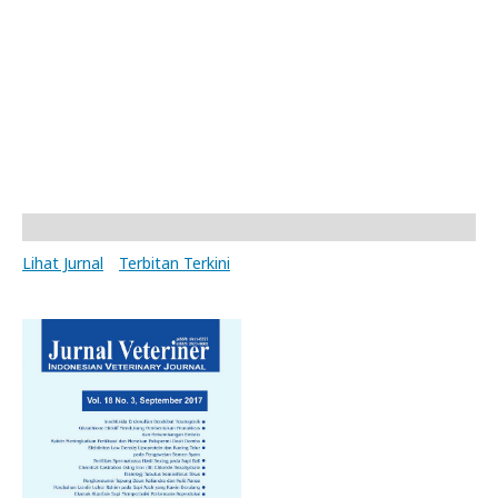
Lihat Jurnal
Terbitan Terkini